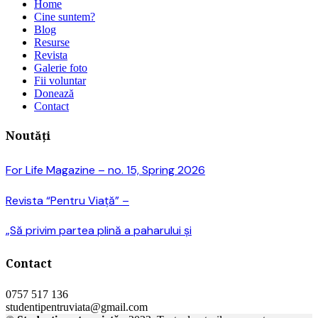
Home
Cine suntem?
Blog
Resurse
Revista
Galerie foto
Fii voluntar
Donează
Contact
Noutăți
For Life Magazine – no. 15, Spring 2026
Revista “Pentru Viață” –
„Să privim partea plină a paharului și
Contact
0757 517 136
studentipentruviata@gmail.com