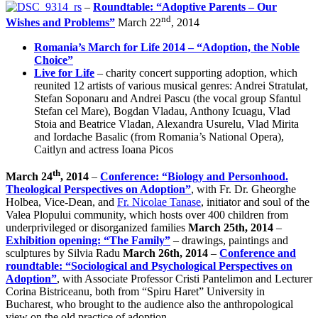
–
Roundtable: “Adoptive Parents – Our
nd
Wishes and Problems”
March 22
, 2014
Romania’s March for Life 2014 – “Adoption, the Noble
Choice”
Live for Life
– charity concert supporting adoption, which
reunited 12 artists of various musical genres: Andrei Stratulat,
Stefan Soponaru and Andrei Pascu (the vocal group Sfantul
Stefan cel Mare), Bogdan Vladau, Anthony Icuagu, Vlad
Stoia and Beatrice Vladan, Alexandra Usurelu, Vlad Mirita
and Iordache Basalic (from Romania’s National Opera),
Caitlyn and actress Ioana Picos
th
March 24
, 2014
–
Conference: “Biology and Personhood.
Theological Perspectives on Adoption”
, with Fr. Dr. Gheorghe
Holbea, Vice-Dean, and
Fr. Nicolae Tanase
, initiator and soul of the
Valea Plopului community, which hosts over 400 children from
underprivileged or disorganized families
March 25th, 2014
–
Exhibition opening: “The Family”
– drawings, paintings and
sculptures by Silvia Radu
March 26th, 2014
–
Conference and
roundtable: “Sociological and Psychological Perspectives on
Adoption”
, with Associate Professor Cristi Pantelimon and Lecturer
Corina Bistriceanu, both from “Spiru Haret” University in
Bucharest, who brought to the audience also the anthropological
view on the old practice of adoption.