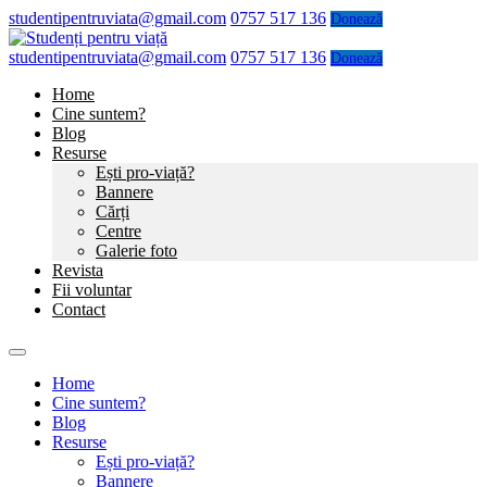
studentipentruviata@gmail.com
0757 517 136
Donează
studentipentruviata@gmail.com
0757 517 136
Donează
Home
Cine suntem?
Blog
Resurse
Ești pro-viață?
Bannere
Cărți
Centre
Galerie foto
Revista
Fii voluntar
Contact
Home
Cine suntem?
Blog
Resurse
Ești pro-viață?
Bannere