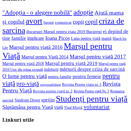
adopție
"Adopţia - o alegere nobilă"
Ajută mama
avort
criza de
copil
și copilul
copii
comunicat
bucurie
sarcina
ei depind de
discursuri Marsul pentru viata 2019 Bucuresti
Ioana Picoş
tine
familie
implicare
Luna pentru viață
mamă
March for
Marșul pentru
Marşul pentru viaţă 2016
Life
Viață
Marșul pentru viață 2017
Marșul pentru Viață 2014
Marșul pentru viață 2019
Marșul pentru viață 2018
Marșul pentru viață
mărturii despre criza de sarcină
mărturii
2019 Unic din prima secundă
pentru
O lume pentru viață
pentru femeie
pentru familie
viață
pro-viață
Revista
Revista Pentru viata nr. 1
responsabilitate
Pentru Viață
Revista pentru viață nr. 2
Romania
Revista Pentru viață Nr. 3
Studenți pentru viață
sprijin
Sindrom Down
sarcină
voluntariat
Săptămâna pentru Viaţă
viață
Vlad Miriță
Linkuri utile