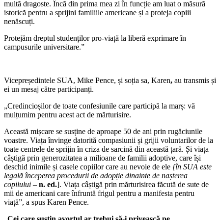
multă dragoste. Încă din prima mea zi în funcție am luat o măsură
istorică pentru a sprijini familiile americane și a proteja copiii
nenăscuți.
Protejăm dreptul studenților pro-viață la liberă exprimare în
campusurile universitare.”
Vicepreședintele SUA, Mike Pence, și soția sa, Karen
,
au transmis și
ei un mesaj către participanți.
„Credincioșilor de toate confesiunile care participă la marș: vă
mulțumim pentru acest act de mărturisire.
Această mișcare se susține de aproape 50 de ani prin rugăciunile
voastre. Viața învinge datorită compasiunii și grijii voluntarilor de la
toate centrele de sprijin în criza de sarcină din această țară. Și viața
câștigă prin generozitatea a milioane de familii adoptive, care își
deschid inimile și casele copiilor care au nevoie de ele
[în SUA este
legală începerea procedurii de adopție dinainte de nașterea
copilului –
n. ed.
]. Viața câștigă prin mărturisirea făcută de sute de
mii de americani care înfruntă frigul pentru a manifesta pentru
viață”, a spus Karen Pence.
„
Cei care susțin avortul ar trebui să-i privească pe