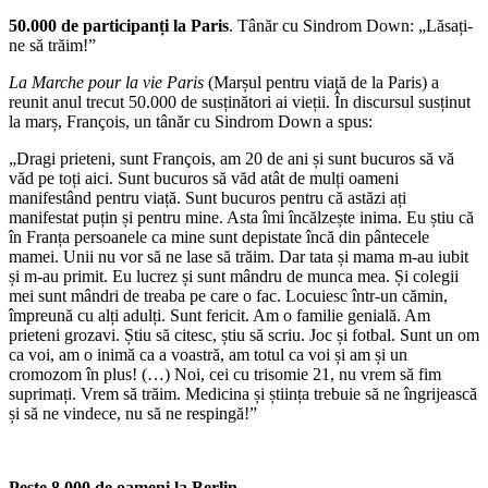
50.000 de participanți la
Paris
. Tânăr cu Sindrom Down: „Lăsați-
ne să trăim!”
La Marche pour la vie Paris
(Marșul pentru viață de la Paris) a
reunit anul trecut 50.000 de susținători ai vieții. În discursul susținut
la marș, François, un tânăr cu Sindrom Down a spus:
„Dragi prieteni, sunt François, am 20 de ani și sunt bucuros să vă
văd pe toți aici. Sunt bucuros să văd atât de mulți oameni
manifestând pentru viață. Sunt bucuros pentru că astăzi ați
manifestat puțin și pentru mine. Asta îmi încălzește inima. Eu știu că
în Franța persoanele ca mine sunt depistate încă din pântecele
mamei. Unii nu vor să ne lase să trăim. Dar tata și mama m-au iubit
și m-au primit. Eu lucrez și sunt mândru de munca mea. Și colegii
mei sunt mândri de treaba pe care o fac. Locuiesc într-un cămin,
împreună cu alți adulți. Sunt fericit. Am o familie genială. Am
prieteni grozavi. Știu să citesc, știu să scriu. Joc și fotbal. Sunt un om
ca voi, am o inimă ca a voastră, am totul ca voi și am și un
cromozom în plus! (…) Noi, cei cu trisomie 21, nu vrem să fim
suprimați. Vrem să trăim. Medicina și știința trebuie să ne îngrijească
și să ne vindece, nu să ne respingă!”
Peste 8.000 de oameni la
Berlin