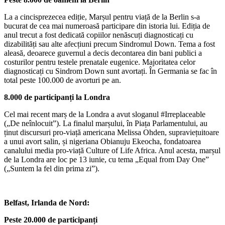
La a cincisprezecea ediție, Marșul pentru viață de la Berlin s-a
bucurat de cea mai numeroasă participare din istoria lui. Ediția de
anul trecut a fost dedicată copiilor nenăscuți diagnosticați cu
dizabilități sau alte afecțiuni precum Sindromul Down. Tema a fost
aleasă, deoarece guvernul a decis decontarea din bani publici a
costurilor pentru testele prenatale eugenice. Majoritatea celor
diagnosticați cu Sindrom Down sunt avortați. În Germania se fac în
total peste 100.000 de avorturi pe an.
8.000 de participanți la
Londra
Cel mai recent marș de la Londra a avut sloganul #Irreplaceable
(„De neînlocuit”). La finalul marșului, în Piața Parlamentului, au
ținut discursuri pro-viață americana Melissa Ohden, supraviețuitoare
a unui avort salin, și nigeriana Obianuju Ekeocha, fondatoarea
canalului media pro-viață Culture of Life Africa. Anul acesta, marșul
de la Londra are loc pe 13 iunie, cu tema „Equal from Day One”
(„Suntem la fel din prima zi”).
Belfast
, Irlanda de Nord:
Peste 20.000 de participanți