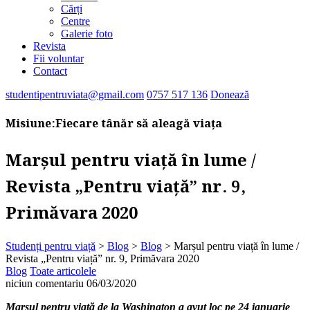
Cărți
Centre
Galerie foto
Revista
Fii voluntar
Contact
studentipentruviata@gmail.com
0757 517 136
Donează
Misiune:
Fiecare tânăr să aleagă viața
Marșul pentru viață în lume /
Revista „Pentru viață” nr. 9,
Primăvara 2020
Studenți pentru viață
>
Blog
>
Blog
>
Marșul pentru viață în lume /
Revista „Pentru viață” nr. 9, Primăvara 2020
Blog
Toate articolele
niciun comentariu
06/03/2020
Marșul pentru viață de la Washington a avut loc pe 24 ianuarie