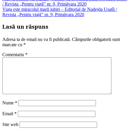
/ Revista „Pentru viață” nr. 9, Primăvara 2020
Viața este miracolul marii iubiri – Editorial de Nadejda Usatîi /
Revista „Pentru viață” nr. 9, Primăvara 2020
Lasă un răspuns
Adresa ta de email nu va fi publicată.
Câmpurile obligatorii sunt
marcate cu
*
Comentariu
*
Nume
*
Email
*
Site web