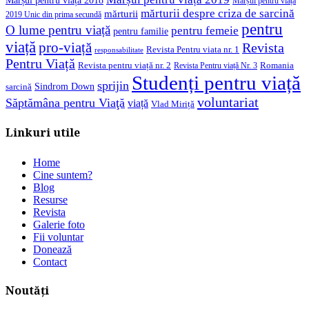
Marșul pentru viață
mărturii despre criza de sarcină
mărturii
2019 Unic din prima secundă
pentru
O lume pentru viață
pentru femeie
pentru familie
viață
pro-viață
Revista
Revista Pentru viata nr. 1
responsabilitate
Pentru Viață
Revista pentru viață nr. 2
Romania
Revista Pentru viață Nr. 3
Studenți pentru viață
sprijin
Sindrom Down
sarcină
voluntariat
Săptămâna pentru Viaţă
viață
Vlad Miriță
Linkuri utile
Home
Cine suntem?
Blog
Resurse
Revista
Galerie foto
Fii voluntar
Donează
Contact
Noutăți