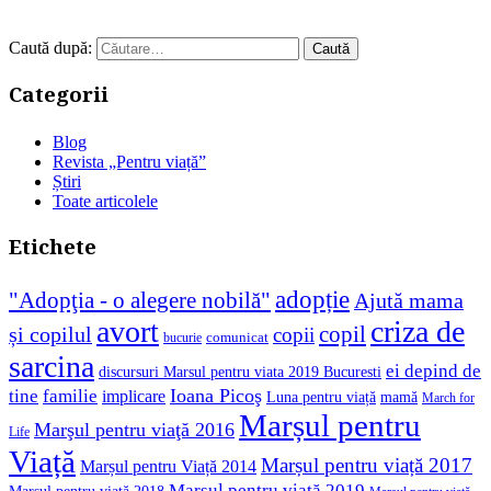
Caută după:
Categorii
Blog
Revista „Pentru viață”
Știri
Toate articolele
Etichete
adopție
"Adopţia - o alegere nobilă"
Ajută mama
avort
criza de
copil
și copilul
copii
comunicat
bucurie
sarcina
ei depind de
discursuri Marsul pentru viata 2019 Bucuresti
Ioana Picoş
tine
familie
implicare
Luna pentru viață
mamă
March for
Marșul pentru
Marşul pentru viaţă 2016
Life
Viață
Marșul pentru viață 2017
Marșul pentru Viață 2014
Marșul pentru viață 2019
Marșul pentru viață 2018