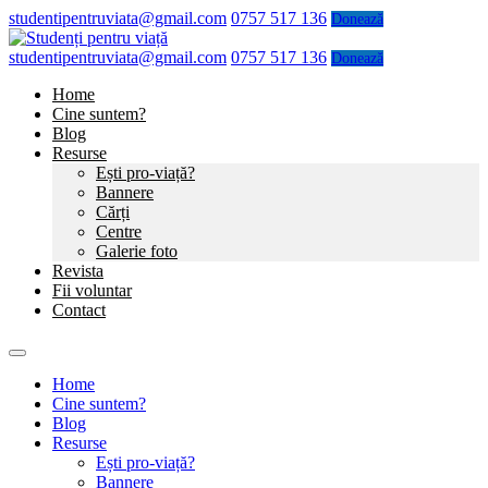
studentipentruviata@gmail.com
0757 517 136
Donează
studentipentruviata@gmail.com
0757 517 136
Donează
Home
Cine suntem?
Blog
Resurse
Ești pro-viață?
Bannere
Cărți
Centre
Galerie foto
Revista
Fii voluntar
Contact
Home
Cine suntem?
Blog
Resurse
Ești pro-viață?
Bannere