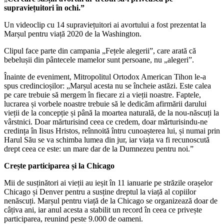
supraviețuitori în ochi.”
Un videoclip cu 14 supraviețuitori ai avortului a fost prezentat la
Marșul pentru viață 2020 de la Washington.
Clipul face parte din campania „Fețele alegerii”, care arată că
bebelușii din pântecele mamelor sunt persoane, nu „alegeri”.
Înainte de eveniment, Mitropolitul Ortodox American Tihon le-a
spus credincioșilor: „Marșul acesta nu se încheie astăzi. Este calea
pe care trebuie să mergem în fiecare zi a vieții noastre. Faptele,
lucrarea și vorbele noastre trebuie să le dedicăm afirmării darului
vieții de la concepție și până la moartea naturală, de la nou-născuți la
vârstnici. Doar mărturisind ceea ce credem, doar mărturisindu-ne
credința în Iisus Hristos, reînnoită întru cunoașterea lui, și numai prin
Harul Său se va schimba lumea din jur, iar viața va fi recunoscută
drept ceea ce este: un mare dar de la Dumnezeu pentru noi.”
Crește participarea și la
Chicago
Mii de susținători ai vieții au ieșit în 11 ianuarie pe străzile orașelor
Chicago și Denver pentru a susține dreptul la viață al copiilor
nenăscuți. Marșul pentru viață de la Chicago se organizează doar de
câțiva ani, iar anul acesta a stabilit un record în ceea ce privește
participarea, reunind peste 9.000 de oameni.