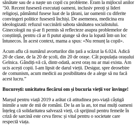
sănătate sau de a naște un copil cu probleme. Eram la mijlocul anilor
’50. Recent fuseseră executați oameni, inclusiv preoți și lideri
religioși, pământul fusese luat de la țărani, iar oamenii cu diferite
convingeri politice fuseseră închiși. De asemenea, medicina era
ideologizată: refuzul vaccinării sabota sănătatea socialistului.
Ginecologii nu și-ar fi permis să reflecteze asupra problemelor de
conștiință, pentru că ar fi putut ajunge să dea la lopată într-un loc
întunecos. În acest context, mama a spus: «Nu renunț la copil».
Acum aflu că numărul avorturilor din țară a scăzut la 6.024. Adică
20 de clase, de la 20 de școli, din 20 de orașe. Cât populația orașului
Gelnica. Gândiți-vă că, dintr-odată, acest oraș nu ar mai exista. Am
ucis acești copii. I-am lipsit de darul vieții. Desigur, spre deosebire
de comunism, acum medicii au posibilitatea de a alege să nu facă
acest lucru.”
București
: unicitatea fiecărui om și bucuria vieții vor învinge!
Marșul pentru viață 2019 a arătat că atitudinea pro-viață câștigă
inimile a sute de mii de români. De la an la an, tot mai mulți oameni
înțeleg că solidaritatea salvează vieți, că sprijinul pentru femeile în
criză de sarcină este ceva firesc și vital pentru o societate care
respectă viața.