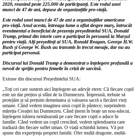
2020, reunind peste 225.000 de participanți. Este rodul unei
munci de 47 de ani, depuse de organizațiile pro-viață.
Este rodul unei munci de 47 de ani a organizațiilor americane
pro-viață. Anul acesta, întreaga lume a aflat despre marș, întrucât
evenimentul a beneficiat de prezența președintelui SUA, Donald
Trump, primul din istorie care a participat în persoană la Marșul
pentru viață. Alți președinți ai SUA, Ronald Reagan, George H.W.
Bush și George W. Bush au transmis în trecut mesaje, dar nu au
participat personal.
Discursul lui Donald Trump a demonstrat o înțelegere profundă a
nevoii de sprijin pentru femeile în criză de sarcină.
Extrase din discursul Președintelui SUA:
„Toți cei care suntem aici înțelegem un adevăr etern: Că fiecare copil
este un dar prețios și sfânt de la Dumnezeu. Împreună, trebuie să
protejăm și să prețuim demnitatea și valoarea sacră a fiecărei vieți
umane. Când vedem imaginea unui copil în pântece, surprindem
măreția Creației lui Dumnezeu. Când ținem în brațe un nou-născut,
înțelegem iubirea nemăsurată pe care fiecare copil o aduce în
familie. Când vedem un copil crescând, vedem splendoarea care
iradiază din fiecare suflet uman. O viață schimbă lumea. Vă pot
spune din experiența propriei familii. Ofer multă dragoste, multă-