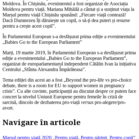
Moldova. În Chișinău, evenimentul a fost organizat de Asociația
Moldova pentru viață. Mariana Mihăilă a cântat și a susținut viața la
Marșul pentru viață Chișinău spunând: „Fiecare viață contează!
Dacă Dumnezeu îți dăruiește un copil, o să-ți dea puteri și resurse
pentru a crește acest copil”.
În Parlamentul European s-a desfășurat prima ediție a evenimentului
„Babies Go to the European Parliament”
Marți, 19 martie 2019, în Parlamentul European s-a desfășurat prima
ediție a evenimentului „Babies Go to the European Parliament”,
organizat de europarlamentarul independent Cătălin Ivan la inițiativa
Centrului „Sfânta Alexandra Împărăteasa”.
Tema ediției din acest an a fost „Beyond the pro-life vs pro-choice
debate, there is a room for EU to support women in pregnancy
crisis”. Cu alte cuvinte, participanții au discutat despre ce putem face
concret la nivelul Uniunii Europene pentru femeile în criză de
sarcină, dincolo de dezbaterea pro-viață
versus
pro-alegere/pro-
avort.
Navigare în articole
Marșul pentru viață 2020 „Pentru viață. Pentru părinți. Pentru copii”