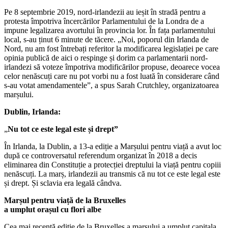
Pe 8 septembrie 2019, nord-irlandezii au ieșit în stradă pentru a
protesta împotriva încercărilor Parlamentului de la Londra de a
impune legalizarea avortului în provincia lor. În fața parlamentului
local, s-au ținut 6 minute de tăcere. „Noi, poporul din Irlanda de
Nord, nu am fost întrebați referitor la modificarea legislației pe care
opinia publică de aici o respinge și dorim ca parlamentarii nord-
irlandezi să voteze împotriva modificărilor propuse, deoarece vocea
celor nenăscuți care nu pot vorbi nu a fost luată în considerare când
s-au votat amendamentele”, a spus Sarah Crutchley, organizatoarea
marșului.
Dublin
, Irlanda:
„
Nu tot ce este legal este și drept”
În Irlanda, la Dublin, a 13-a ediție a Marșului pentru viață a avut loc
după ce controversatul referendum organizat în 2018 a decis
eliminarea din Constituție a protecției dreptului la viață pentru copiii
nenăscuți. La marș, irlandezii au transmis că nu tot ce este legal este
și drept. Și sclavia era legală cândva.
Marșul pentru viață de la
Bruxelles
a umplut orașul cu flori albe
Cea mai recentă ediție de la Bruxelles a marșului a umplut capitala