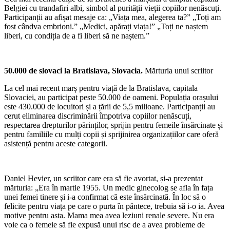
Belgiei cu trandafiri albi, simbol al purității vieții copiilor nenăscuți.
Participanții au afișat mesaje ca: „Viața mea, alegerea ta?” „Toți am
fost cândva embrioni.” „Medici, apărați viața!” „Toți ne naștem
liberi, cu condiția de a fi liberi să ne naștem.”
50.000 de slovaci la
Bratislava,
Slovacia.
Mărturia unui scriitor
La cel mai recent marș pentru viață de la Bratislava, capitala
Slovaciei, au participat peste 50.000 de oameni. Populația orașului
este 430.000 de locuitori și a țării de 5,5 milioane. Participanții au
cerut eliminarea discriminării împotriva copiilor nenăscuți,
respectarea drepturilor părinților, sprijin pentru femeile însărcinate și
pentru familiile cu mulți copii și sprijinirea organizațiilor care oferă
asistență pentru aceste categorii.
Daniel Hevier, un scriitor care era să fie avortat, și-a prezentat
mărturia: „Era în martie 1955. Un medic ginecolog se afla în fața
unei femei tinere și i-a confirmat că este însărcinată. În loc să o
felicite pentru viața pe care o purta în pântece, trebuia să i-o ia. Avea
motive pentru asta. Mama mea avea leziuni renale severe. Nu era
voie ca o femeie să fie expusă unui risc de a avea probleme de