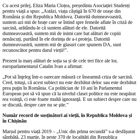
Cu acest prilej, Eliza Maria Cloțea, președinta Asociației Studenți
pentru viață a spus: „Astăzi, viața câștigă în 670 de orașe din
România și din Republica Moldova. Datorită dumneavoastră,
suntem azi mii de brațe care se întind spre femeile aflate în criză de
sarcină, arătându-le că suntem alături de ele. Datorită
dumneavoastră, suntem mii de inimi care bat alături de copiii
nenăscuți, purtând în ele dorința de a-i proteja. Datorită
dumneavoastră, suntem mii de glasuri care spunem DA, sunt
recunoscător pentru darul vieții!”.
Prezent la marș alături de soția sa și de cele trei fiice ale lor,
europarlamentarul Catalin Ivan a afirmat:
„Pot să înţeleg într-o oarecare măsură ce înseamnă criza de sarcină.
Cred, totuşi, că acest subiect nu este dezbătut deloc sau este dezbătut
prea puţin în România. Ca politician de 10 ani în Parlamentul
European pot să vă spun că la nivelul clasei politice nu este neapărat
rea voinţă, ci este foarte multă ignoranţă. E un subiect despre care nu
se discută, despre care nu se ştie.”
Număr record de susținători ai vieții, în Republica Moldova și
în
Chișinău
Marșul pentru viață 2019 – „Unic din prima secundă” s-a desfășurat
sâmbătă, 23 martie, în peste 370 de localități din Republica