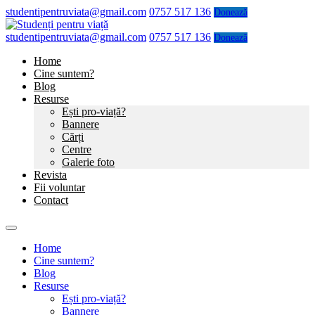
studentipentruviata@gmail.com
0757 517 136
Donează
studentipentruviata@gmail.com
0757 517 136
Donează
Home
Cine suntem?
Blog
Resurse
Ești pro-viață?
Bannere
Cărți
Centre
Galerie foto
Revista
Fii voluntar
Contact
Home
Cine suntem?
Blog
Resurse
Ești pro-viață?
Bannere