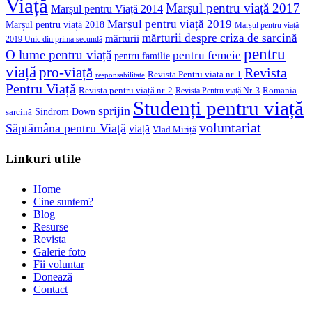
Viață
Marșul pentru viață 2017
Marșul pentru Viață 2014
Marșul pentru viață 2019
Marșul pentru viață 2018
Marșul pentru viață
mărturii despre criza de sarcină
mărturii
2019 Unic din prima secundă
pentru
O lume pentru viață
pentru femeie
pentru familie
viață
pro-viață
Revista
Revista Pentru viata nr. 1
responsabilitate
Pentru Viață
Revista pentru viață nr. 2
Romania
Revista Pentru viață Nr. 3
Studenți pentru viață
sprijin
Sindrom Down
sarcină
voluntariat
Săptămâna pentru Viaţă
viață
Vlad Miriță
Linkuri utile
Home
Cine suntem?
Blog
Resurse
Revista
Galerie foto
Fii voluntar
Donează
Contact