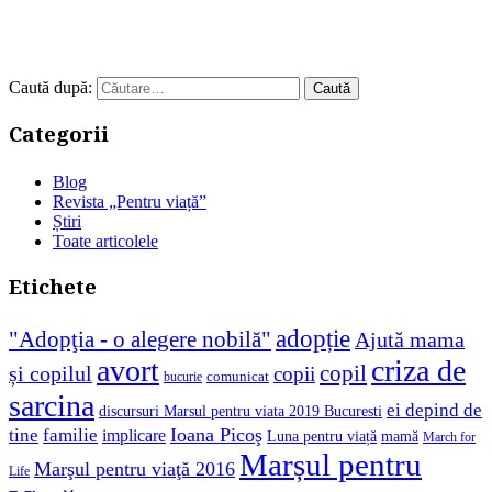
Caută după:
Categorii
Blog
Revista „Pentru viață”
Știri
Toate articolele
Etichete
adopție
"Adopţia - o alegere nobilă"
Ajută mama
avort
criza de
copil
și copilul
copii
comunicat
bucurie
sarcina
ei depind de
discursuri Marsul pentru viata 2019 Bucuresti
Ioana Picoş
tine
familie
implicare
Luna pentru viață
mamă
March for
Marșul pentru
Marşul pentru viaţă 2016
Life