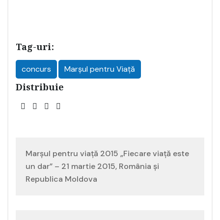
Tag-uri:
concurs
Marșul pentru Viață
Distribuie
Navigare
Marșul pentru viață 2015 „Fiecare viață este
în
un dar” – 21 martie 2015, România și
Republica Moldova
articole