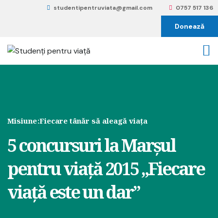
studentipentruviata@gmail.com
0757 517 136
Donează
Misiune:
Fiecare tânăr să aleagă viața
5 concursuri la Marșul
pentru viață 2015 „Fiecare
viață este un dar”