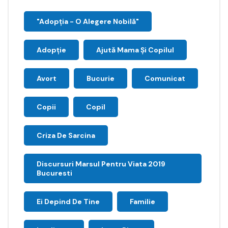
"Adopţia - O Alegere Nobilă"
Adopție
Ajută Mama Și Copilul
Avort
Bucurie
Comunicat
Copii
Copil
Criza De Sarcina
Discursuri Marsul Pentru Viata 2019
Bucuresti
Ei Depind De Tine
Familie