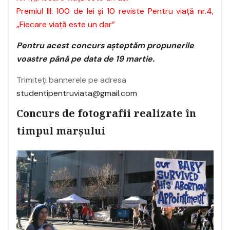
Premiul III: 100 de lei şi 10 reviste Pentru viaţă nr.4,
„Fiecare viață este un dar”
Pentru acest concurs aşteptăm propunerile
voastre până pe data de 19 martie.
Trimiteți bannerele pe adresa
studentipentruviata@gmail.com
Concurs de fotografii realizate în
timpul marşului