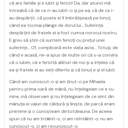
că are familie și e iubit și fericit! Da, dar atunci mă
întreabă că de ce n-au iubit-o și pe ea, că de ce i-
au despărțit, că poate ei îl îmbrățișează pe Ionuț,
când ea tocmai plânge de dorul lui… Suferința
despărțirii de fratele ei a fost cumva norocul nostru.
E greu să știm că suntem fericiți cu prețul unei
suferințe… Of, complicată este viața asta… Totuși, de
când e acasă, ne-a spus de multe ori că s-a convins
că o iubim, că e fericită alături de noi și a înțeles că
ea și fratele ei au vieți diferite și că Ionuț e și el iubit.
Când am cunoscut-o și am ținut-o pe Mihaela
pentru prima oară de mână, nu înțelegeam ce e cu
mine, mă observam și nu înțelegeam de ce simt din
mânuța ei valuri de căldură și liniște, de parcă eram
prietene și o cunoșteam dintotdeauna. De aceea
spun că nu am întâlnit-o, ci am reîntâlnit-o; nu am
cunoscut-o, ci am recunoscut-o.