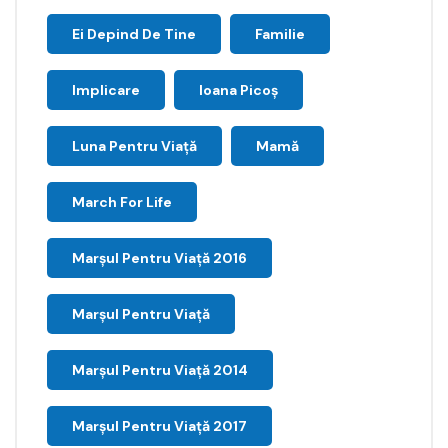
Ei Depind De Tine
Familie
Implicare
Ioana Picoş
Luna Pentru Viață
Mamă
March For Life
Marşul Pentru Viaţă 2016
Marșul Pentru Viață
Marșul Pentru Viață 2014
Marșul Pentru Viață 2017