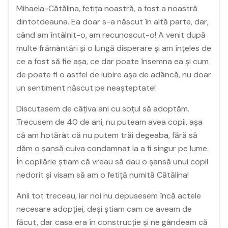
Mihaela-Cătălina, fetița noastră, a fost a noastră
dintotdeauna. Ea doar s-a născut în altă parte, dar,
când am întâlnit-o, am recunoscut-o! A venit după
multe frământări și o lungă disperare și am înțeles de
ce a fost să fie așa, ce dar poate însemna ea și cum
de poate fi o astfel de iubire așa de adâncă, nu doar
un sentiment născut pe neașteptate!
Discutasem de câțiva ani cu soțul să adoptăm.
Trecusem de 40 de ani, nu puteam avea copii, așa
că am hotărât că nu putem trăi degeaba, fără să
dăm o șansă cuiva condamnat la a fi singur pe lume.
În copilărie știam că vreau să dau o șansă unui copil
nedorit și visam să am o fetiță numită Cătălina!
Anii tot treceau, iar noi nu depusesem încă actele
necesare adopției, deși știam cam ce aveam de
făcut, dar casa era în construcție și ne gândeam că