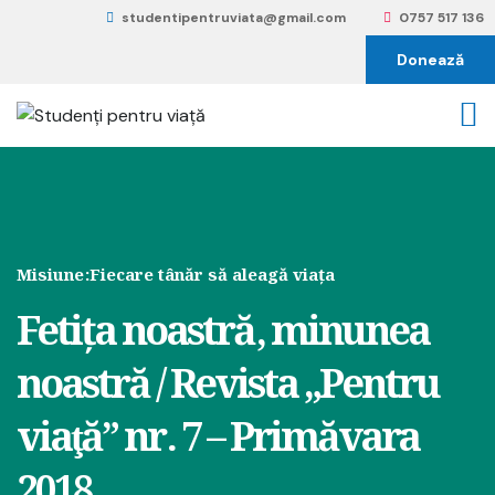
studentipentruviata@gmail.com
0757 517 136
Donează
Misiune:
Fiecare tânăr să aleagă viața
Fetița noastră, minunea
noastră / Revista „Pentru
viaţă” nr. 7 – Primăvara
2018