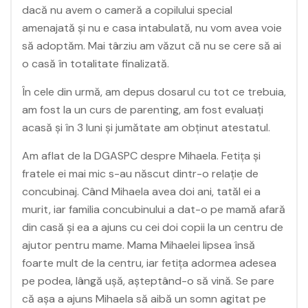
dacă nu avem o cameră a copilului special
amenajată și nu e casa intabulată, nu vom avea voie
să adoptăm. Mai târziu am văzut că nu se cere să ai
o casă în totalitate finalizată.
În cele din urmă, am depus dosarul cu tot ce trebuia,
am fost la un curs de parenting, am fost evaluați
acasă și în 3 luni și jumătate am obținut atestatul.
Am aflat de la DGASPC despre Mihaela. Fetița și
fratele ei mai mic s-au născut dintr-o relație de
concubinaj. Când Mihaela avea doi ani, tatăl ei a
murit, iar familia concubinului a dat-o pe mamă afară
din casă și ea a ajuns cu cei doi copii la un centru de
ajutor pentru mame. Mama Mihaelei lipsea însă
foarte mult de la centru, iar fetița adormea adesea
pe podea, lângă ușă, așteptând-o să vină. Se pare
că așa a ajuns Mihaela să aibă un somn agitat pe