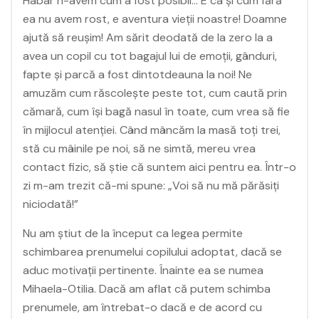
Habar n-avem cum a fost posibil… E ca și cum fără
ea nu avem rost, e aventura vieții noastre! Doamne
ajută să reușim! Am sărit deodată de la zero la a
avea un copil cu tot bagajul lui de emoții, gânduri,
fapte și parcă a fost dintotdeauna la noi! Ne
amuzăm cum răscolește peste tot, cum caută prin
cămară, cum își bagă nasul în toate, cum vrea să fie
în mijlocul atenției. Când mâncăm la masă toți trei,
stă cu mâinile pe noi, să ne simtă, mereu vrea
contact fizic, să știe că suntem aici pentru ea. Într-o
zi m-am trezit că-mi spune: „Voi să nu mă părăsiți
niciodată!”
Nu am știut de la început ca legea permite
schimbarea prenumelui copilului adoptat, dacă se
aduc motivații pertinente. Înainte ea se numea
Mihaela-Otilia. Dacă am aflat că putem schimba
prenumele, am întrebat-o dacă e de acord cu