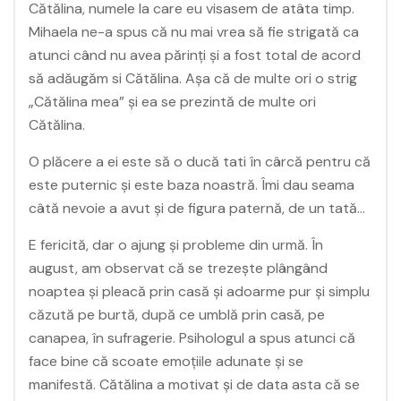
Cătălina, numele la care eu visasem de atâta timp.
Mihaela ne-a spus că nu mai vrea să fie strigată ca
atunci când nu avea părinți și a fost total de acord
să adăugăm si Cătălina. Așa că de multe ori o strig
„Cătălina mea” și ea se prezintă de multe ori
Cătălina.
O plăcere a ei este să o ducă tati în cârcă pentru că
este puternic și este baza noastră. Îmi dau seama
câtă nevoie a avut și de figura paternă, de un tată…
E fericită, dar o ajung și probleme din urmă. În
august, am observat că se trezește plângând
noaptea și pleacă prin casă și adoarme pur și simplu
căzută pe burtă, după ce umblă prin casă, pe
canapea, în sufragerie. Psihologul a spus atunci că
face bine că scoate emoțiile adunate și se
manifestă. Cătălina a motivat și de data asta că se