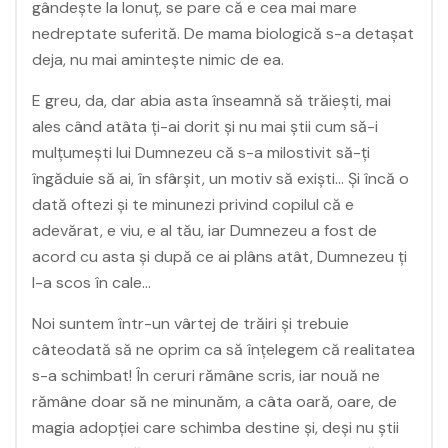
gândește la Ionuț, se pare că e cea mai mare
nedreptate suferită. De mama biologică s-a detașat
deja, nu mai amintește nimic de ea.
E greu, da, dar abia asta înseamnă să trăiești, mai
ales când atâta ți-ai dorit și nu mai știi cum să-i
mulțumești lui Dumnezeu că s-a milostivit să-ți
îngăduie să ai, în sfârșit, un motiv să exiști… Și încă o
dată oftezi și te minunezi privind copilul că e
adevărat, e viu, e al tău, iar Dumnezeu a fost de
acord cu asta și după ce ai plâns atât, Dumnezeu ți
l-a scos în cale…
Noi suntem într-un vârtej de trăiri și trebuie
câteodată să ne oprim ca să înțelegem că realitatea
s-a schimbat! În ceruri rămâne scris, iar nouă ne
rămâne doar să ne minunăm, a câta oară, oare, de
magia adopției care schimba destine și, deși nu știi