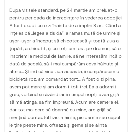
După vizitele standard, pe 24 martie am preluat-o
pentru perioada de încredințare în vederea adopției.
A fost exact cu o zi înainte de a împlini 8 ani. Când a
înțeles că „legea a zis da”, a rămas mută de uimire și
ușor-ușor a început să chicotească și toată ziua a
țopăit, a chicotit, și cu toții am fost pe drumuri, să o
înscriem la medicul de familie, să ne interesăm încă o
dată de școală, să-i mai cumpărăm ceva hăinuțe și
altele… Știind că vine ziua aceasta, îi cumpărasem o
bicicletă roz, am comandat tort… A fost o zi plină,
avem pat mare și am dormit toți trei. Ea a adormit
greu, vorbind și râzând iar în timpul nopții avea grijă
să mă atingă, să fim împreună. Acum are camera ei,
dar tot mai cere să doarmă cu mine, are grijă să
mențină contactul fizic, mâinile, picioarele sau capul
le ține peste mine, oftează și geme și se alintă