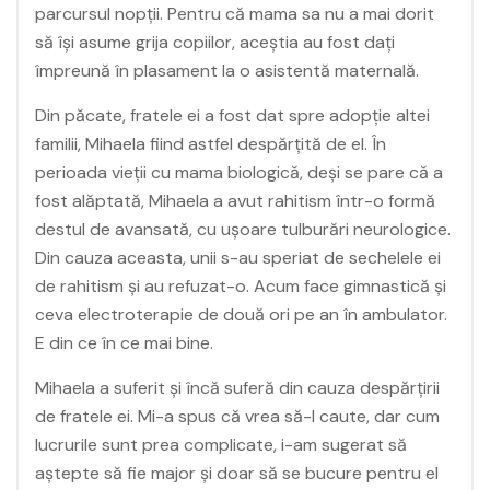
parcursul nopții. Pentru că mama sa nu a mai dorit
să își asume grija copiilor, aceștia au fost dați
împreună în plasament la o asistentă maternală.
Din păcate, fratele ei a fost dat spre adopție altei
familii, Mihaela fiind astfel despărțită de el. În
perioada vieții cu mama biologică, deși se pare că a
fost alăptată, Mihaela a avut rahitism într-o formă
destul de avansată, cu ușoare tulburări neurologice.
Din cauza aceasta, unii s-au speriat de sechelele ei
de rahitism și au refuzat-o. Acum face gimnastică și
ceva electroterapie de două ori pe an în ambulator.
E din ce în ce mai bine.
Mihaela a suferit și încă suferă din cauza despărțirii
de fratele ei. Mi-a spus că vrea să-l caute, dar cum
lucrurile sunt prea complicate, i-am sugerat să
aștepte să fie major și doar să se bucure pentru el