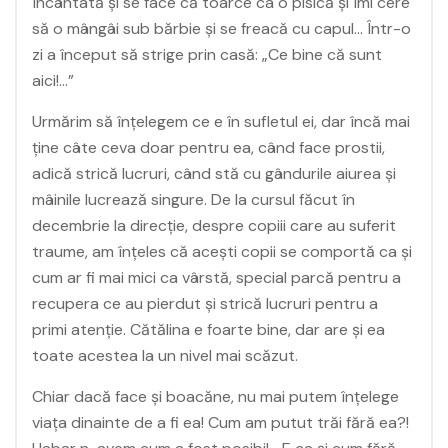
încântată și se face că toarce ca o pisică și îmi cere
să o mângâi sub bărbie și se freacă cu capul… Într-o
zi a început să strige prin casă: „Ce bine că sunt
aici!…”
Urmărim să înțelegem ce e în sufletul ei, dar încă mai
ține câte ceva doar pentru ea, când face prostii,
adică strică lucruri, când stă cu gândurile aiurea și
mâinile lucrează singure. De la cursul făcut în
decembrie la direcție, despre copiii care au suferit
traume, am înțeles că acești copii se comportă ca și
cum ar fi mai mici ca vârstă, special parcă pentru a
recupera ce au pierdut și strică lucruri pentru a
primi atenție. Cătălina e foarte bine, dar are și ea
toate acestea la un nivel mai scăzut.
Chiar dacă face și boacăne, nu mai putem înțelege
viața dinainte de a fi ea! Cum am putut trăi fără ea?!