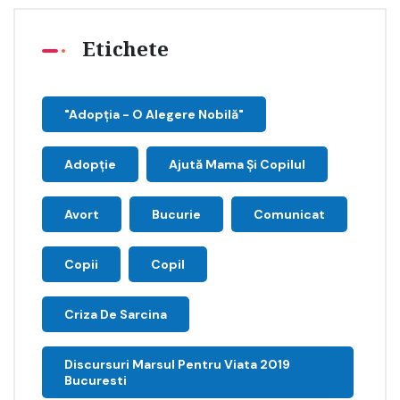
Etichete
"Adopţia - O Alegere Nobilă"
Adopție
Ajută Mama Și Copilul
Avort
Bucurie
Comunicat
Copii
Copil
Criza De Sarcina
Discursuri Marsul Pentru Viata 2019
Bucuresti