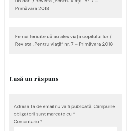
în
un dar” / Revista „Pentru viaţă” nr. 7 –
Primăvara 2018
articole
Femei fericite că au ales viața copilului lor /
Revista „Pentru viaţă” nr. 7 – Primăvara 2018
Lasă un răspuns
Adresa ta de email nu va fi publicată.
Câmpurile
obligatorii sunt marcate cu
*
Comentariu
*