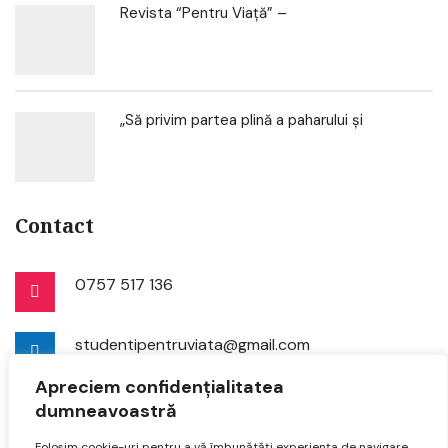
Revista “Pentru Viață” –
„Să privim partea plină a paharului și
Contact
0757 517 136
studentipentruviata@gmail.com
Apreciem confidențialitatea
dumneavoastră
Folosim cookie-uri pentru a vă îmbunătăți experiența de navigare,