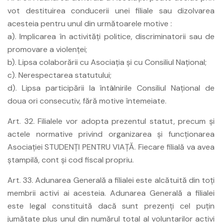
vot destituirea conducerii unei filiale sau dizolvarea
acesteia pentru unul din următoarele motive :
a). Implicarea în activităţi politice, discriminatorii sau de
promovare a violenţei;
b). Lipsa colaborării cu Asociaţia şi cu Consiliul Naţional;
c). Nerespectarea statutului;
d). Lipsa participării la întâlnirile Consiliul Naţional de
doua ori consecutiv, fără motive întemeiate.
Art. 32. Filialele vor adopta prezentul statut, precum şi
actele normative privind organizarea şi funcţionarea
Asociaţiei STUDENŢI PENTRU VIAŢĂ. Fiecare filială va avea
ştampilă, cont şi cod fiscal propriu.
Art. 33. Adunarea Generală a filialei este alcătuită din toţi
membrii activi ai acesteia. Adunarea Generală a filialei
este legal constituită dacă sunt prezenţi cel puţin
jumătate plus unul din numărul total al voluntarilor activi