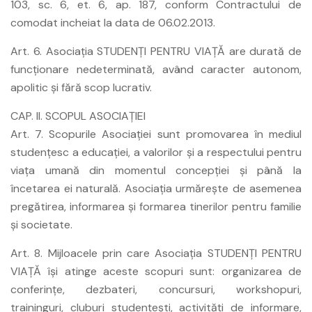
103, sc. 6, et. 6, ap. 187, conform Contractului de
comodat incheiat la data de 06.02.2013.
Art. 6. Asociaţia STUDENŢI PENTRU VIAŢĂ are durată de
funcţionare nedeterminată, având caracter autonom,
apolitic şi fără scop lucrativ.
CAP. II. SCOPUL ASOCIAŢIEI
Art. 7. Scopurile Asociaţiei sunt promovarea în mediul
studenţesc a educaţiei, a valorilor şi a respectului pentru
viaţa umană din momentul concepţiei şi până la
încetarea ei naturală. Asociaţia urmăreşte de asemenea
pregătirea, informarea şi formarea tinerilor pentru familie
şi societate.
Art. 8. Mijloacele prin care Asociaţia STUDENŢI PENTRU
VIAŢĂ îşi atinge aceste scopuri sunt: organizarea de
conferinţe, dezbateri, concursuri, workshopuri,
traininguri, cluburi studenţeşti, activităţi de informare,