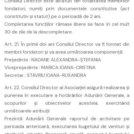
Consiliul Director este alcătuit din totalitatea membrilor
fondatori, numiţi prin documentele constitutive (act
constitutiv şi statut) pe o perioadă de 2 ani.
Completarea funcţiilor rămase libere se face în cel mult
30 de zile de la descompletare.
Art. 21. În primii doi ani Consiliul Director va fi format din
membrii fondatori şi va avea următoarea componenţă:
Preşedinte : NADANE ALEXANDRA-ŞTEFANIA
Vicepreşedinte : MARICA IOANA-CRISTINA
Secretar : STAVRIU IOANA-RUXANDRA
Art. 22. Consiliul Director al Asociaţiei asigură realizarea şi
punerea în executare a hotărârilor Adunării Generale, a
scopurilor şi obiectivelor acesteia, exercitând
următoarele atribuţii:
Prezintă Adunării Generale raportul de activitate pe
perioada anterioară, executarea bugetului de venituri şi