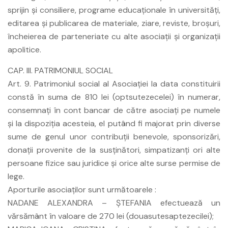
sprijin şi consiliere, programe educaţionale în universităţi,
editarea şi publicarea de materiale, ziare, reviste, broşuri,
încheierea de parteneriate cu alte asociaţii şi organizaţii
apolitice.
CAP. III. PATRIMONIUL SOCIAL
Art. 9. Patrimoniul social al Asociaţiei la data constituirii
constă în suma de 810 lei (optsutezecelei) în numerar,
consemnaţi în cont bancar de către asociaţi pe numele
şi la dispoziţia acesteia, el putând fi majorat prin diverse
sume de genul unor contribuţii benevole, sponsorizări,
donaţii provenite de la susţinători, simpatizanţi ori alte
persoane fizice sau juridice şi orice alte surse permise de
lege.
Aporturile asociaţilor sunt următoarele :
NADANE ALEXANDRA – ŞTEFANIA efectuează un
vărsământ în valoare de 270 lei (douasutesaptezecilei);