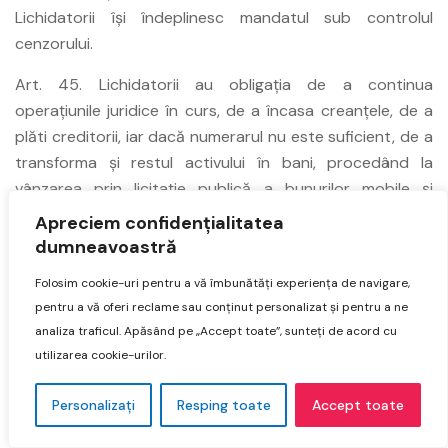
Lichidatorii îşi îndeplinesc mandatul sub controlul
cenzorului.
Art. 45. Lichidatorii au obligaţia de a continua
operaţiunile juridice în curs, de a încasa creanţele, de a
plăti creditorii, iar dacă numerarul nu este suficient, de a
transforma şi restul activului în bani, procedând la
vânzarea prin licitaţie publică a bunurilor mobile şi
imobile.
Apreciem confidențialitatea
Lichidatorii pot realiza numai acele operaţiuni noi care
dumneavoastră
sunt necesare finalizării celor aflate în curs.
Folosim cookie-uri pentru a vă îmbunătăți experiența de navigare,
Art. 46. Suma cuvenită creditorului cunoscut care refuză
pentru a vă oferi reclame sau conținut personalizat și pentru a ne
să primească plata creanţei sale se va consemna în
analiza traficul. Apăsând pe „Accept toate”, sunteți de acord cu
utilizarea cookie-urilor.
contul său. Dacă plata creanţei nu se va face imediat sau
atunci când creanţa este contestată, lichidarea nu se va
Personalizați
Resping toate
Accept toate
considera terminată înainte de a se garanta creditorii.
Lichidatorii nu pot încheia operaţiunile şi nu pot remite