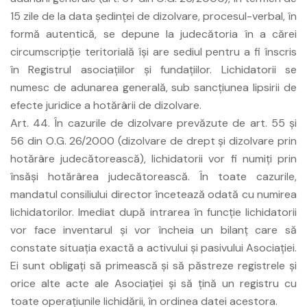
15 zile de la data şedinţei de dizolvare, procesul-verbal, în
formă autentică, se depune la judecătoria în a cărei
circumscripţie teritorială îşi are sediul pentru a fi înscris
în Registrul asociaţiilor şi fundaţiilor. Lichidatorii se
numesc de adunarea generală, sub sancţiunea lipsirii de
efecte juridice a hotărârii de dizolvare.
Art. 44. În cazurile de dizolvare prevăzute de art. 55 şi
56 din O.G. 26/2000 (dizolvare de drept şi dizolvare prin
hotărâre judecătorească), lichidatorii vor fi numiţi prin
însăşi hotărârea judecătorească. În toate cazurile,
mandatul consiliului director încetează odată cu numirea
lichidatorilor. Imediat după intrarea în funcţie lichidatorii
vor face inventarul şi vor încheia un bilanţ care să
constate situaţia exactă a activului şi pasivului Asociaţiei.
Ei sunt obligaţi să primească şi să păstreze registrele şi
orice alte acte ale Asociaţiei şi să ţină un registru cu
toate operaţiunile lichidării, în ordinea datei acestora.