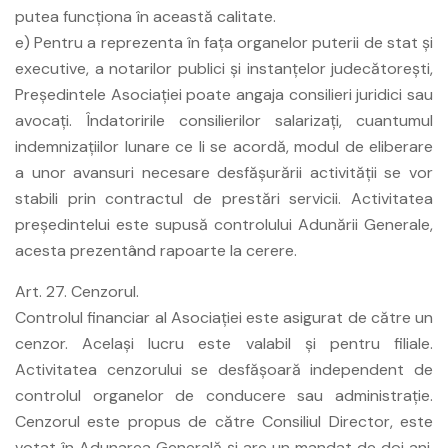
putea funcţiona în această calitate.
e) Pentru a reprezenta în faţa organelor puterii de stat şi
executive, a notarilor publici şi instanţelor judecătoreşti,
Preşedintele Asociaţiei poate angaja consilieri juridici sau
avocaţi. Îndatoririle consilierilor salarizaţi, cuantumul
indemnizaţiilor lunare ce li se acordă, modul de eliberare
a unor avansuri necesare desfăşurării activităţii se vor
stabili prin contractul de prestări servicii. Activitatea
preşedintelui este supusă controlului Adunării Generale,
acesta prezentând rapoarte la cerere.
Art. 27. Cenzorul.
Controlul financiar al Asociaţiei este asigurat de către un
cenzor. Acelaşi lucru este valabil şi pentru filiale.
Activitatea cenzorului se desfăşoară independent de
controlul organelor de conducere sau administraţie.
Cenzorul este propus de către Consiliul Director, este
votat în Adunarea Generală şi are un mandat de doi ani.