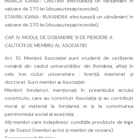
MARICA IOANA- CRISTINA efectuează un vărsământ în
valoare de 270 lei (douasutesaptezecilei);
STAVRIU IOANA- RUXANDRA efectuează un vărsământ în
valoare de 270 lei (douasuteşaptezecilei);
CAP. IV. MODUL DE DOBANDIRE SI DE PIERDERE A
CALITATII DE MEMBRU AL ASOCIATIEI
Art. 10. Membrii Asociaţiei sunt studenţi de cetăţenie
română din cadrul universităţilor din România, aflaţi în
cele trei cicluri universitare : licenţă, masterat şi
doctorat. Sunt membri ai Asociaţiei:
Membrii fondatori, menţionaţi în preambulul actului
constitutiv, care au constituit Asociaţia şi au contribuit
moral şi material la fondarea ei şi la constituirea
patrimoniului social al acesteia;
Alţi membri care îndeplinesc condiţiile prevăzute de lege
şi de Statut (membri activi şi membri de onoare).