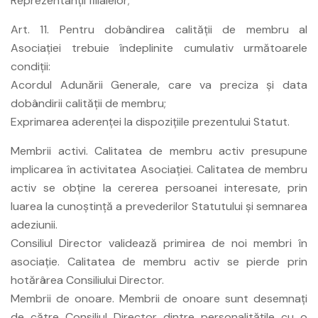
Reprezentanţii filialelor;
Art. 11. Pentru dobândirea calităţii de membru al
Asociaţiei trebuie îndeplinite cumulativ următoarele
condiţii:
Acordul Adunării Generale, care va preciza şi data
dobândirii calităţii de membru;
Exprimarea aderenţei la dispoziţiile prezentului Statut.
Membrii activi. Calitatea de membru activ presupune
implicarea în activitatea Asociaţiei. Calitatea de membru
activ se obţine la cererea persoanei interesate, prin
luarea la cunoştinţă a prevederilor Statutului şi semnarea
adeziunii.
Consiliul Director validează primirea de noi membri în
asociaţie. Calitatea de membru activ se pierde prin
hotărârea Consiliului Director.
Membrii de onoare. Membrii de onoare sunt desemnaţi
de către Consiliul Director dintre personalităţile cu o