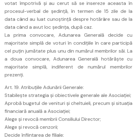
votat împotrivă şi au cerut să se insereze aceasta în
procesul-verbal de şedinţă, în termen de 15 zile de la
data când au luat cunoştinţă despre hotărâre sau de la
data când a avut loc şedinţa, după caz.
La prima convocare, Adunarea Generală decide cu
majoritate simplă de voturi în condiţiile în care participă
cel puţin jumătate plus unu din numărul membrilor săi. La
a doua convocare, Adunarea Generală hotărăşte cu
majoritate simplă, indiferent de numărul membrilor
prezenţi.
Art. 19. Atribuţiile Adunării Generale:
Stabileşte strategia şi obiectivele generale ale Asociaţiei;
Aprobă bugetul de venituri şi cheltuieli, precum şi situaţia
financiară anuală a Asociaţiei;
Alege şi revocă membrii Consiliului Director;
Alege şi revocă cenzorii;
Decide înfiinţarea de filiale;