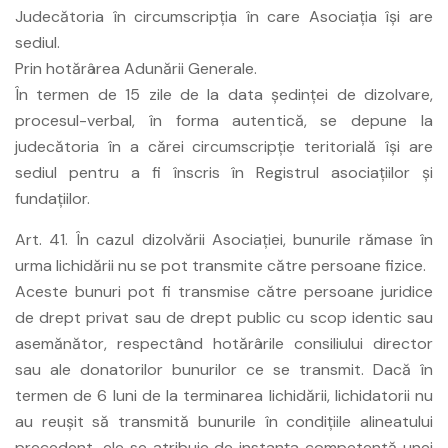
Judecătoria în circumscripţia în care Asociaţia îşi are
sediul.
Prin hotărârea Adunării Generale.
În termen de 15 zile de la data şedinţei de dizolvare,
procesul-verbal, în forma autentică, se depune la
judecătoria în a cărei circumscripţie teritorială îşi are
sediul pentru a fi înscris în Registrul asociaţiilor şi
fundaţiilor.
Art. 41. În cazul dizolvării Asociaţiei, bunurile rămase în
urma lichidării nu se pot transmite către persoane fizice.
Aceste bunuri pot fi transmise către persoane juridice
de drept privat sau de drept public cu scop identic sau
asemănător, respectând hotărârile consiliului director
sau ale donatorilor bunurilor ce se transmit. Dacă în
termen de 6 luni de la terminarea lichidării, lichidatorii nu
au reuşit să transmită bunurile în condiţiile alineatului
precedent, ele se atribuie de instanţa competentă unei