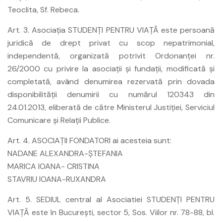
Teoclita, Sf. Rebeca.
Art. 3. Asociaţia STUDENŢI PENTRU VIAŢĂ este persoană
juridică de drept privat cu scop nepatrimonial,
independentă, organizată potrivit Ordonanţei nr.
26/2000 cu privire la asociaţii şi fundaţii, modificată şi
completată, având denumirea rezervată prin dovada
disponibilităţii denumirii cu numărul 120343 din
24.01.2013, eliberată de către Ministerul Justiţiei, Serviciul
Comunicare şi Relaţii Publice.
Art. 4. ASOCIAŢII FONDATORI ai acesteia sunt:
NADANE ALEXANDRA-ŞTEFANIA
MARICA IOANA- CRISTINA
STAVRIU IOANA-RUXANDRA
Art. 5. SEDIUL central al Asociatiei STUDENŢI PENTRU
VIAŢĂ este în Bucureşti, sector 5, Sos. Viilor nr. 78-88, bl.