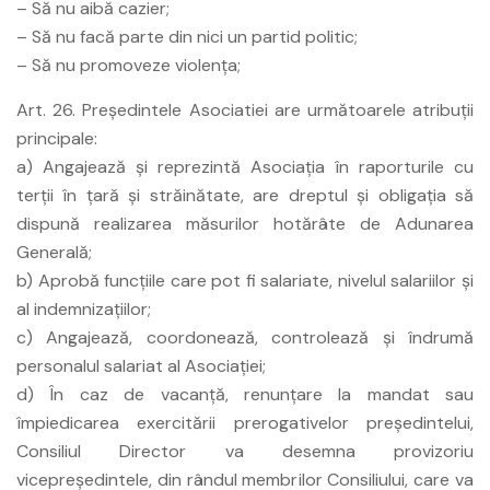
– Să nu aibă cazier;
– Să nu facă parte din nici un partid politic;
– Să nu promoveze violenţa;
Art. 26. Preşedintele Asociatiei are următoarele atribuţii
principale:
a) Angajează şi reprezintă Asociaţia în raporturile cu
terţii în ţară şi străinătate, are dreptul şi obligaţia să
dispună realizarea măsurilor hotărâte de Adunarea
Generală;
b) Aprobă funcţiile care pot fi salariate, nivelul salariilor şi
al indemnizaţiilor;
c) Angajează, coordonează, controlează şi îndrumă
personalul salariat al Asociaţiei;
d) În caz de vacanţă, renunţare la mandat sau
împiedicarea exercitării prerogativelor preşedintelui,
Consiliul Director va desemna provizoriu
vicepreşedintele, din rândul membrilor Consiliului, care va