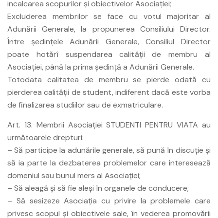
incalcarea scopurilor şi obiectivelor Asociaţiei;
Excluderea membrilor se face cu votul majoritar al
Adunării Generale, la propunerea Consiliului Director.
Între şedinţele Adunării Generale, Consiliul Director
poate hotărî suspendarea calităţii de membru al
Asociaţiei, până la prima şedinţă a Adunării Generale.
Totodata calitatea de membru se pierde odată cu
pierderea calităţii de student, indiferent dacă este vorba
de finalizarea studiilor sau de exmatriculare.
Art. 13. Membrii Asociaţiei STUDENTI PENTRU VIATA au
următoarele drepturi:
– Să participe la adunările generale, să pună în discuţie şi
să ia parte la dezbaterea problemelor care interesează
domeniul sau bunul mers al Asociaţiei;
– Să aleagă şi să fie aleşi în organele de conducere;
– Să sesizeze Asociaţia cu privire la problemele care
privesc scopul şi obiectivele sale, în vederea promovării