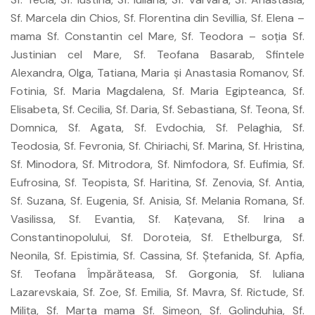
Sf. Marcela din Chios, Sf. Florentina din Sevillia, Sf. Elena –
mama Sf. Constantin cel Mare, Sf. Teodora – soţia Sf.
Justinian cel Mare, Sf. Teofana Basarab, Sfintele
Alexandra, Olga, Tatiana, Maria şi Anastasia Romanov, Sf.
Fotinia, Sf. Maria Magdalena, Sf. Maria Egipteanca, Sf.
Elisabeta, Sf. Cecilia, Sf. Daria, Sf. Sebastiana, Sf. Teona, Sf.
Domnica, Sf. Agata, Sf. Evdochia, Sf. Pelaghia, Sf.
Teodosia, Sf. Fevronia, Sf. Chiriachi, Sf. Marina, Sf. Hristina,
Sf. Minodora, Sf. Mitrodora, Sf. Nimfodora, Sf. Eufimia, Sf.
Eufrosina, Sf. Teopista, Sf. Haritina, Sf. Zenovia, Sf. Antia,
Sf. Suzana, Sf. Eugenia, Sf. Anisia, Sf. Melania Romana, Sf.
Vasilissa, Sf. Evantia, Sf. Kaţevana, Sf. Irina a
Constantinopolului, Sf. Doroteia, Sf. Ethelburga, Sf.
Neonila, Sf. Epistimia, Sf. Cassina, Sf. Ştefanida, Sf. Apfia,
Sf. Teofana Împărăteasa, Sf. Gorgonia, Sf. Iuliana
Lazarevskaia, Sf. Zoe, Sf. Emilia, Sf. Mavra, Sf. Rictude, Sf.
Miliţa, Sf. Marta mama Sf. Simeon, Sf. Golinduhia, Sf.