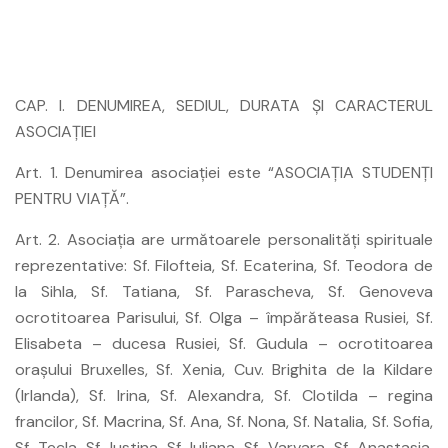
CAP. I. DENUMIREA, SEDIUL, DURATA ŞI CARACTERUL
ASOCIAŢIEI
Art. 1. Denumirea asociaţiei este “ASOCIAŢIA STUDENŢI
PENTRU VIAŢĂ”.
Art. 2. Asociaţia are următoarele personalităţi spirituale
reprezentative: Sf. Filofteia, Sf. Ecaterina, Sf. Teodora de
la Sihla, Sf. Tatiana, Sf. Parascheva, Sf. Genoveva
ocrotitoarea Parisului, Sf. Olga – împărăteasa Rusiei, Sf.
Elisabeta – ducesa Rusiei, Sf. Gudula – ocrotitoarea
oraşului Bruxelles, Sf. Xenia, Cuv. Brighita de la Kildare
(Irlanda), Sf. Irina, Sf. Alexandra, Sf. Clotilda – regina
francilor, Sf. Macrina, Sf. Ana, Sf. Nona, Sf. Natalia, Sf. Sofia,
Sf. Tecla, Sf. Iustina, Sf. Iuliana, Sf. Varvara, Sf. Anastasia,