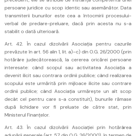
persoane juridice cu scop identic sau asemănător. Data
transmiterii bunurilor este cea a întocmirii procesului-
verbal de predare-preluare, dacă prin acesta nu s-a
stabilit o dată ulterioară.
Art. 42. În cazul dizolvării Asociaţia pentru cazurile
prevăzute în art. 56 alin 1, lit. a)–c) din O.G. 26/2000 (prin
hotărâre judecătorească, la cererea oricărei persoane
interesate: când scopul sau activitatea Asociaţia a
devenit ilicit sau contrara ordinii publice; când realizarea
scopului este urmărită prin mijloace ilicite sau contrare
ordinii publice; când Asociaţia urmăreşte un alt scop
decât cel pentru care s-a constituit), bunurile rămase
după lichidare vor fi preluate de către stat, prin
Ministerul Finanţelor.
Art. 43. În cazul dizolvării Asociaţiei prin hotărârea
adunării generale (art. 57 din O.G. 26/2000), în termen de