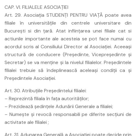
CAP. VI. FILIALELE ASOCIAŢIEI
Art. 29. Asociaţia STUDENŢI PENTRU VIAŢĂ poate avea
filiale în universităţile din centrele universitare din
Bucureşti si din ţară. Atat infiinţarea unei filiale cat si
actiunile importante ale acesteia se pot face numai cu
acordul scris al Consiliului Director al Asociaţiei. Aceeaşi
structură de conducere (Preşedinte, Vicepreşedinte şi
Secretar) se va menţine şi la nivelul filialelor. Preşedintele
filialei trebuie să îndeplinească aceleaşi condiţii ca şi
Preşedintele Asociaţiei.
Art. 30. Atribuţiile Preşedintelui filialei:
– Reprezintă filiala în faţa autorităţilor;
– Prezidează şedinţele Adunării Generale a filialei;
– Numeşte şi revocă responsabili pe diferite secţiuni de
activitate ale filialei ;
Art. 31. Adunarea Generală a Asociaţiei poate decide prin