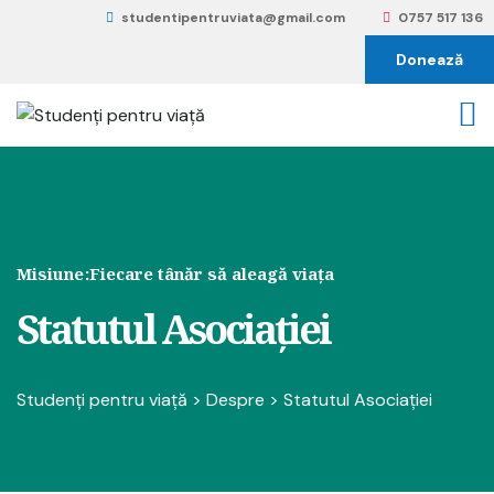
studentipentruviata@gmail.com
0757 517 136
Donează
Misiune:
Fiecare tânăr să aleagă viața
Statutul Asociației
Studenți pentru viață
>
Despre
>
Statutul Asociației