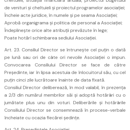
cheltuieli, situaţia financiară anuală, proiectul bugetului
de venituri şi cheltuieli şi proiectul programelor asociaţiei;
Încheie acte juridice, în numele şi pe seama Asociaţiei;
Aprobă organigrama şi politica de personal a Asociaţiei;
Îndeplineşte orice alte atribuţii prevăzute în lege;
Poate hotărî schimbarea sediului Asociaţiei.
Art. 23. Consiliul Director se întruneşte cel puţin o dată
pe lună sau ori de câte ori nevoile Asociaţiei o impun.
Convocarea Consiliului Director se face de către
Preşedinte, iar în lipsa acestuia de înlocuitorul său, cu cel
puţin cinci zile lucrătoare înainte de data fixată.
Consiliul Director deliberează, în mod valabil, în prezenţa
a 2/3 din numărul membrilor săi şi adoptă hotărâri cu o
jumătate plus unu din voturi. Deliberările şi hotărârile
Consiliului Director se consemnează în procese-verbale
încheiate cu ocazia fiecărei şedinţe.
Art. 24. Preşedintele Asociaţiei.