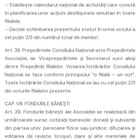
– Stabileşte calendarul naţional de activităţi care constă
în planificarea unor acţiuni desfăşurate simultan în toate
filialele;
– Decide schimbarea prezentului statut în urma votului a
cel puţin 2/3 din numărul total de membri.
Art. 38. Preşedintele Consiliului Naţional este Preşedintele
Asociaţiei, iar Vicepreşedintele şi Secretarul sunt aleşi
dintre Preşedinţii filialelor. Votarea hotărârilor Consiliului
Naţional se face conform principiului “o filială – un vot”.
Toate hotărârile Consiliului Naţional se iau cu cel puţin 2/3
din voturile filialelor prezente.
CAP. VIII. FONDURILE BĂNEŞTI
Art. 39. Fondurile băneşti ale Asociaţiei se realizează din
următoarele surse: cotizaţii benevole; donaţii şi subvenţii
din partea unor persoane fizice sau juridice; difuzarea şi
editarea de reviste, broşuri, ziare şi alte materiale de