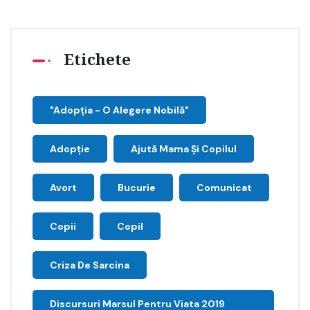
Etichete
"Adopţia - O Alegere Nobilă"
Adopție
Ajută Mama Și Copilul
Avort
Bucurie
Comunicat
Copii
Copil
Criza De Sarcina
Discursuri Marsul Pentru Viata 2019