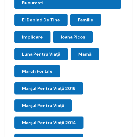
Bucuresti
Ei Depind De Tine
Familie
Implicare
Ioana Picoş
Luna Pentru Viață
Mamă
March For Life
Marşul Pentru Viaţă 2016
Marșul Pentru Viață
Marșul Pentru Viață 2014