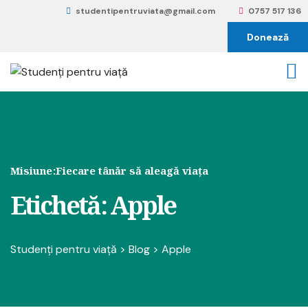
studentipentruviata@gmail.com
0757 517 136
Donează
Misiune:
Fiecare tânăr să aleagă viața
Etichetă:
Apple
Studenți pentru viață
>
Blog
>
Apple