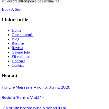
știi despre întreruperea de sarcină? pg....
Book A Seat
Linkuri utile
Home
Cine suntem?
Blog
Resurse
Revista
Galerie foto
Fii voluntar
Donează
Contact
Noutăți
For Life Magazine – no. 15, Spring 2026
Revista “Pentru Viață” –
„Să privim partea plină a paharului și