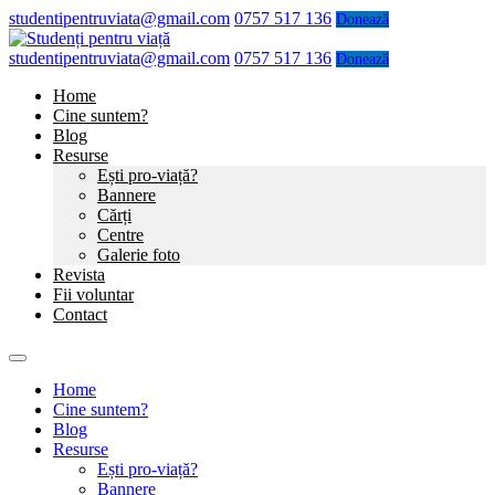
studentipentruviata@gmail.com
0757 517 136
Donează
studentipentruviata@gmail.com
0757 517 136
Donează
Home
Cine suntem?
Blog
Resurse
Ești pro-viață?
Bannere
Cărți
Centre
Galerie foto
Revista
Fii voluntar
Contact
Home
Cine suntem?
Blog
Resurse
Ești pro-viață?
Bannere