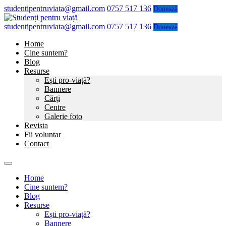
studentipentruviata@gmail.com
0757 517 136
Donează
studentipentruviata@gmail.com
0757 517 136
Donează
Home
Cine suntem?
Blog
Resurse
Ești pro-viață?
Bannere
Cărți
Centre
Galerie foto
Revista
Fii voluntar
Contact
Home
Cine suntem?
Blog
Resurse
Ești pro-viață?
Bannere