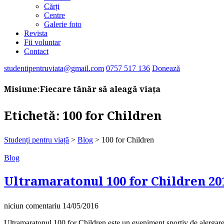
Cărți
Centre
Galerie foto
Revista
Fii voluntar
Contact
studentipentruviata@gmail.com
0757 517 136
Donează
Misiune:
Fiecare tânăr să aleagă viața
Etichetă:
100 for Children
Studenți pentru viață
>
Blog
>
100 for Children
Blog
Ultramaratonul 100 for Children 20
niciun comentariu
14/05/2016
Ultramaratonul 100 for Children este un eveniment sportiv de alergare pe