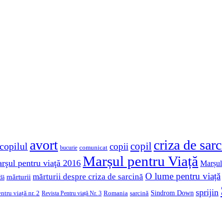
avort
criza de sar
copil
copilul
copii
comunicat
bucurie
Marșul pentru Viață
rşul pentru viaţă 2016
Marșul
O lume pentru viață
mărturii despre criza de sarcină
mărturii
dă
sprijin
Sindrom Down
ntru viață nr. 2
Romania
sarcină
Revista Pentru viață Nr. 3