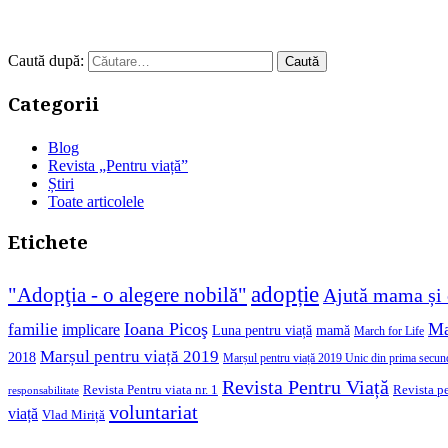
Caută după:
Categorii
Blog
Revista „Pentru viață”
Știri
Toate articolele
Etichete
adopție
"Adopţia - o alegere nobilă"
Ajută mama și 
Ioana Picoş
Ma
familie
implicare
Luna pentru viață
mamă
March for Life
Marșul pentru viață 2019
2018
Marșul pentru viață 2019 Unic din prima secun
Revista Pentru Viață
Revista pe
Revista Pentru viata nr. 1
responsabilitate
voluntariat
viață
Vlad Miriță