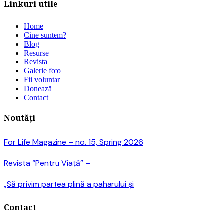
Linkuri utile
Home
Cine suntem?
Blog
Resurse
Revista
Galerie foto
Fii voluntar
Donează
Contact
Noutăți
For Life Magazine – no. 15, Spring 2026
Revista “Pentru Viață” –
„Să privim partea plină a paharului și
Contact