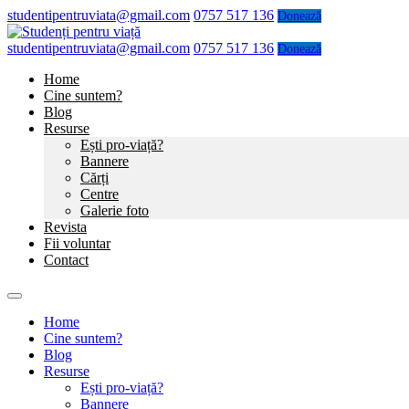
studentipentruviata@gmail.com
0757 517 136
Donează
studentipentruviata@gmail.com
0757 517 136
Donează
Home
Cine suntem?
Blog
Resurse
Ești pro-viață?
Bannere
Cărți
Centre
Galerie foto
Revista
Fii voluntar
Contact
Home
Cine suntem?
Blog
Resurse
Ești pro-viață?
Bannere