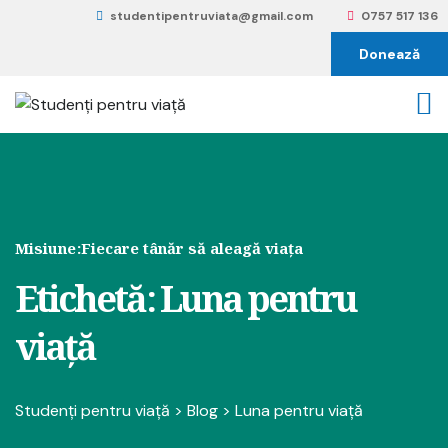
studentipentruviata@gmail.com
0757 517 136
Donează
Misiune:
Fiecare tânăr să aleagă viața
Etichetă:
Luna pentru
viață
Studenți pentru viață
>
Blog
>
Luna pentru viață