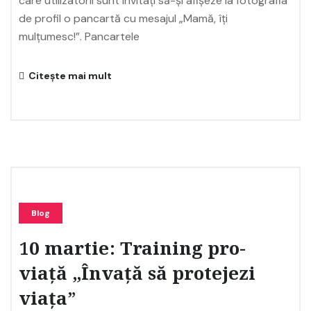
care utilizatorii sunt invitați să-și afișeze la fotografia
de profil o pancartă cu mesajul „Mamă, îți
mulțumesc!”. Pancartele
Citește mai mult
Blog
10 martie: Training pro-
viață „Învață să protejezi
viața”