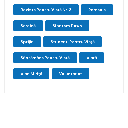
Revista Pentru Viață Nr. 3
Romania
Sarcină
Sindrom Down
Sprijin
Studenți Pentru Viață
Săptămâna Pentru Viaţă
Viață
Vlad Miriță
Voluntariat