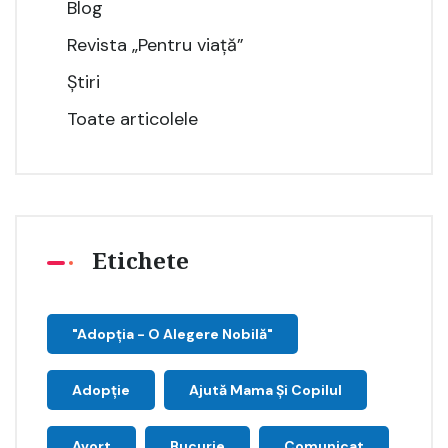
Blog
Revista „Pentru viață”
Știri
Toate articolele
Etichete
"Adopţia - O Alegere Nobilă"
Adopție
Ajută Mama Și Copilul
Avort
Bucurie
Comunicat