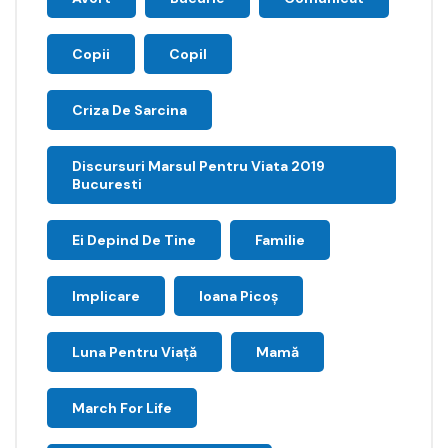
Copii
Copil
Criza De Sarcina
Discursuri Marsul Pentru Viata 2019
Bucuresti
Ei Depind De Tine
Familie
Implicare
Ioana Picoş
Luna Pentru Viață
Mamă
March For Life