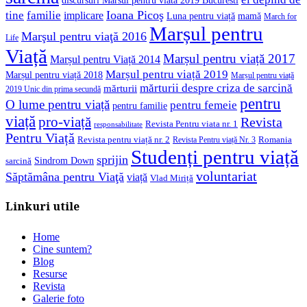
discursuri Marsul pentru viata 2019 Bucuresti
Ioana Picoş
tine
familie
implicare
Luna pentru viață
mamă
March for
Marșul pentru
Marşul pentru viaţă 2016
Life
Viață
Marșul pentru viață 2017
Marșul pentru Viață 2014
Marșul pentru viață 2019
Marșul pentru viață 2018
Marșul pentru viață
mărturii despre criza de sarcină
mărturii
2019 Unic din prima secundă
pentru
O lume pentru viață
pentru femeie
pentru familie
viață
pro-viață
Revista
Revista Pentru viata nr. 1
responsabilitate
Pentru Viață
Revista pentru viață nr. 2
Romania
Revista Pentru viață Nr. 3
Studenți pentru viață
sprijin
Sindrom Down
sarcină
voluntariat
Săptămâna pentru Viaţă
viață
Vlad Miriță
Linkuri utile
Home
Cine suntem?
Blog
Resurse
Revista
Galerie foto