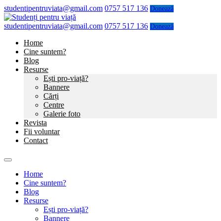
studentipentruviata@gmail.com
0757 517 136
Donează
studentipentruviata@gmail.com
0757 517 136
Donează
Home
Cine suntem?
Blog
Resurse
Ești pro-viață?
Bannere
Cărți
Centre
Galerie foto
Revista
Fii voluntar
Contact
Home
Cine suntem?
Blog
Resurse
Ești pro-viață?
Bannere