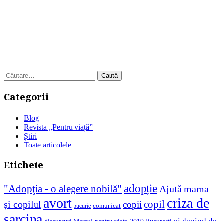
Caută
după:
Categorii
Blog
Revista „Pentru viață”
Știri
Toate articolele
Etichete
adopție
"Adopţia - o alegere nobilă"
Ajută mama
avort
criza de
copil
și copilul
copii
comunicat
bucurie
sarcina
ei depind de