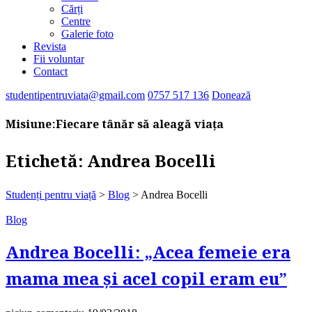
Cărți
Centre
Galerie foto
Revista
Fii voluntar
Contact
studentipentruviata@gmail.com
0757 517 136
Donează
Misiune:
Fiecare tânăr să aleagă viața
Etichetă:
Andrea Bocelli
Studenți pentru viață
>
Blog
>
Andrea Bocelli
Blog
Andrea Bocelli: „Acea femeie era
mama mea și acel copil eram eu”