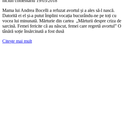
niciun comentariu
19/03/2018
Mama lui Andrea Bocelli a refuzat avortul și a ales să-l nască.
Datorită ei el și-a putut împlini vocația bucurându-ne pe toți cu
vocea lui minunată. Mărturie din cartea „Mărturii despre criza de
sarcină. Femei fericite că au născut, femei care regretă avortul” O
tânără soție însărcinată a fost dusă
Citește mai mult