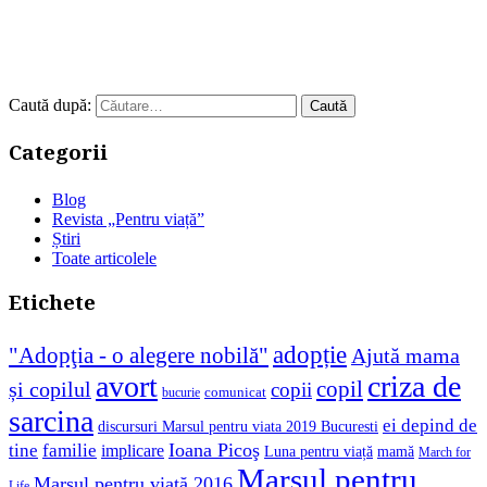
Caută după:
Categorii
Blog
Revista „Pentru viață”
Știri
Toate articolele
Etichete
adopție
"Adopţia - o alegere nobilă"
Ajută mama
avort
criza de
copil
și copilul
copii
comunicat
bucurie
sarcina
ei depind de
discursuri Marsul pentru viata 2019 Bucuresti
Ioana Picoş
tine
familie
implicare
Luna pentru viață
mamă
March for
Marșul pentru
Marşul pentru viaţă 2016
Life