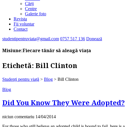
Cărți
Centre
Galerie foto
Revista
Fii voluntar
Contact
studentipentruviata@gmail.com
0757 517 136
Donează
Misiune:
Fiecare tânăr să aleagă viața
Etichetă:
Bill Clinton
Studenți pentru viață
>
Blog
>
Bill Clinton
Blog
Did You Know They Were Adopted?
niciun comentariu
14/04/2014
For those who still believe an adopted child is bound to fail, here is a