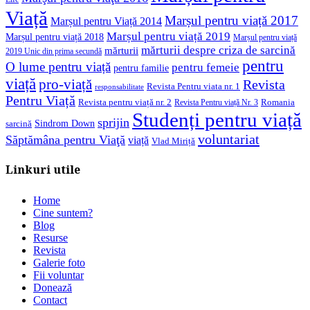
Viață
Marșul pentru viață 2017
Marșul pentru Viață 2014
Marșul pentru viață 2019
Marșul pentru viață 2018
Marșul pentru viață
mărturii despre criza de sarcină
mărturii
2019 Unic din prima secundă
pentru
O lume pentru viață
pentru femeie
pentru familie
viață
pro-viață
Revista
Revista Pentru viata nr. 1
responsabilitate
Pentru Viață
Revista pentru viață nr. 2
Romania
Revista Pentru viață Nr. 3
Studenți pentru viață
sprijin
Sindrom Down
sarcină
voluntariat
Săptămâna pentru Viaţă
viață
Vlad Miriță
Linkuri utile
Home
Cine suntem?
Blog
Resurse
Revista
Galerie foto
Fii voluntar
Donează
Contact