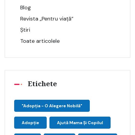
Blog
Revista „Pentru viață”
Știri
Toate articolele
Etichete
"Adopţia - O Alegere Nobilă"
Adopție
Ajută Mama Și Copilul