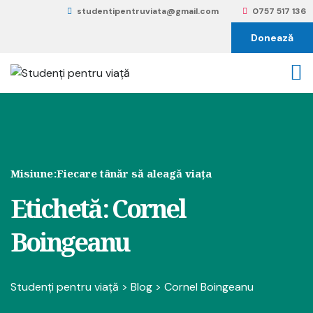
studentipentruviata@gmail.com
0757 517 136
Donează
Misiune:
Fiecare tânăr să aleagă viața
Etichetă:
Cornel
Boingeanu
Studenți pentru viață
>
Blog
>
Cornel Boingeanu