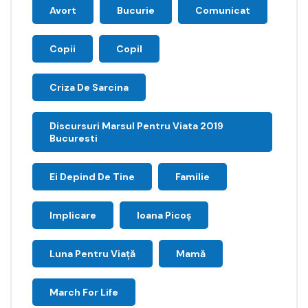
Avort
Bucurie
Comunicat
Copii
Copil
Criza De Sarcina
Discursuri Marsul Pentru Viata 2019
Bucuresti
Ei Depind De Tine
Familie
Implicare
Ioana Picoş
Luna Pentru Viață
Mamă
March For Life