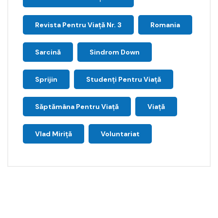
Revista Pentru Viață Nr. 3
Romania
Sarcină
Sindrom Down
Sprijin
Studenți Pentru Viață
Săptămâna Pentru Viaţă
Viață
Vlad Miriță
Voluntariat