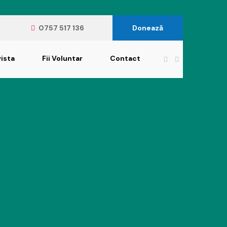
0757 517 136
Donează
ista
Fii Voluntar
Contact