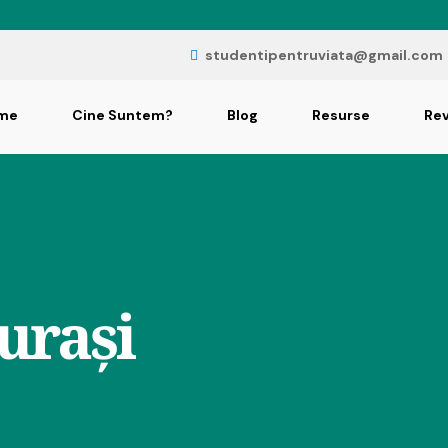
studentipentruviata@gmail.com
me
Cine Suntem?
Blog
Resurse
Rev
turași