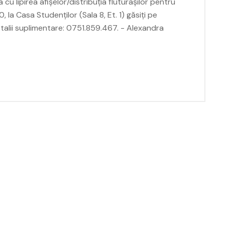
 lipirea afișelor/distribuția fluturașilor pentru
0, la Casa Studenților (Sala 8, Et. 1) găsiți pe
detalii suplimentare: 0751.859.467. - Alexandra