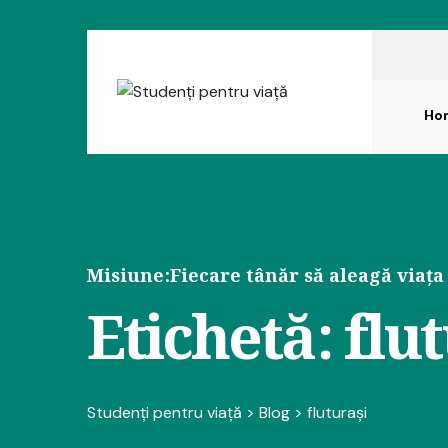
Ho
Misiune:
Fiecare tânăr să aleagă viața
Etichetă:
flu
Studenți pentru viață
>
Blog
>
fluturași