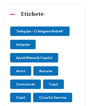
Etichete
"Adopţia - O Alegere Nobilă"
Adopție
Ajută Mama Și Copilul
Avort
Bucurie
Comunicat
Copii
Copil
Criza De Sarcina