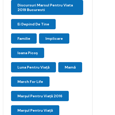
Discursuri Marsul Pentru Viata
2019 Bucuresti
Ei Depind De Tine
Familie
Implicare
Ioana Picoş
Luna Pentru Viață
Mamă
March For Life
Marşul Pentru Viaţă 2016
Marșul Pentru Viață