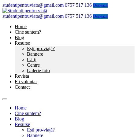
studentipentruviata@gmail.com
0757 517 136
Donează
studentipentruviata@gmail.com
0757 517 136
Donează
Home
Cine suntem?
Blog
Resurse
Ești pro-viață?
Bannere
Cărți
Centre
Galerie foto
Revista
Fii voluntar
Contact
Home
Cine suntem?
Blog
Resurse
Ești pro-viață?
Bannere