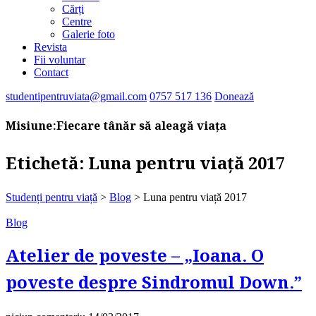
Cărți
Centre
Galerie foto
Revista
Fii voluntar
Contact
studentipentruviata@gmail.com
0757 517 136
Donează
Misiune:
Fiecare tânăr să aleagă viața
Etichetă:
Luna pentru viață 2017
Studenți pentru viață
>
Blog
>
Luna pentru viață 2017
Blog
Atelier de poveste – „Ioana. O
poveste despre Sindromul Down.”