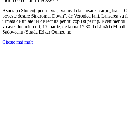
niciun comentariu
14/03/2017
Asociația Studenți pentru viață vă invită la lansarea cărții „Ioana. O
poveste despre Sindromul Down”, de Veronica Iani. Lansarea va fi
urmată de un atelier de lectură pentru copii și părinți. Evenimentul
va avea loc miercuri, 15 martie, de la ora 17.30, la Librăria Mihail
Sadoveanu (Strada Edgar Quinet, nr.
Citește mai mult