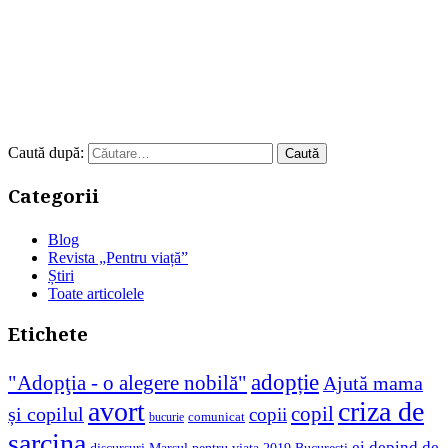
Caută după:
Categorii
Blog
Revista „Pentru viață”
Știri
Toate articolele
Etichete
adopție
"Adopţia - o alegere nobilă"
Ajută mama
avort
criza de
copil
și copilul
copii
comunicat
bucurie
sarcina
ei depind de