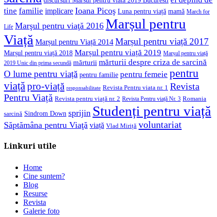
discursuri Marsul pentru viata 2019 Bucuresti
Ioana Picoş
tine
familie
implicare
Luna pentru viață
mamă
March for
Marșul pentru
Marşul pentru viaţă 2016
Life
Viață
Marșul pentru viață 2017
Marșul pentru Viață 2014
Marșul pentru viață 2019
Marșul pentru viață 2018
Marșul pentru viață
mărturii despre criza de sarcină
mărturii
2019 Unic din prima secundă
pentru
O lume pentru viață
pentru femeie
pentru familie
viață
pro-viață
Revista
Revista Pentru viata nr. 1
responsabilitate
Pentru Viață
Revista pentru viață nr. 2
Romania
Revista Pentru viață Nr. 3
Studenți pentru viață
sprijin
Sindrom Down
sarcină
voluntariat
Săptămâna pentru Viaţă
viață
Vlad Miriță
Linkuri utile
Home
Cine suntem?
Blog
Resurse
Revista
Galerie foto