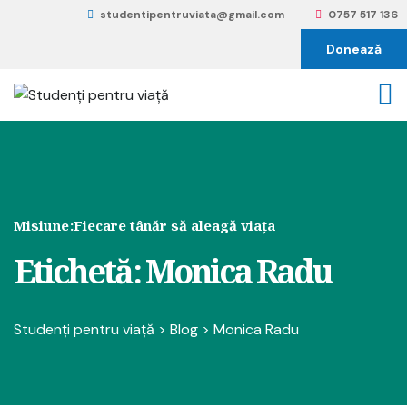
studentipentruviata@gmail.com
0757 517 136
Donează
Misiune:
Fiecare tânăr să aleagă viața
Etichetă:
Monica Radu
Studenți pentru viață
>
Blog
>
Monica Radu