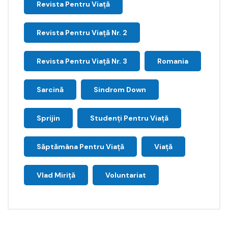
Revista Pentru Viață
Revista Pentru Viață Nr. 2
Revista Pentru Viață Nr. 3
Romania
Sarcină
Sindrom Down
Sprijin
Studenți Pentru Viață
Săptămâna Pentru Viaţă
Viață
Vlad Miriță
Voluntariat