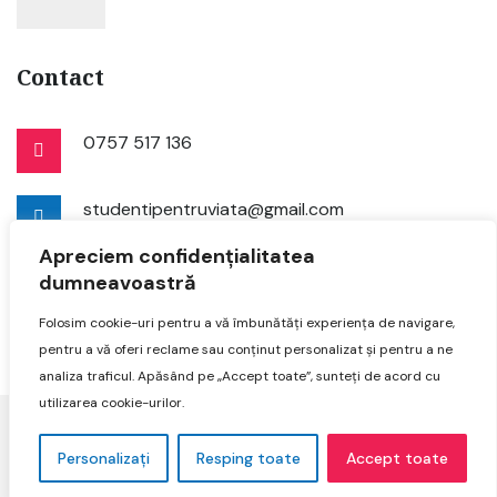
Contact
0757 517 136
studentipentruviata@gmail.com
Apreciem confidențialitatea
dumneavoastră
Folosim cookie-uri pentru a vă îmbunătăți experiența de navigare,
pentru a vă oferi reclame sau conținut personalizat și pentru a ne
analiza traficul. Apăsând pe „Accept toate”, sunteți de acord cu
utilizarea cookie-urilor.
©
Studenți pentru viață
- 2023. Toate drepturile
Personalizați
Resping toate
Accept toate
rezervate.