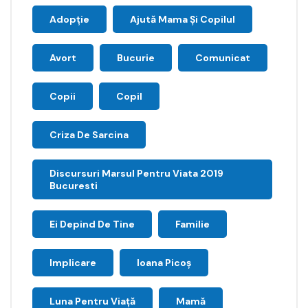
Adopție
Ajută Mama Și Copilul
Avort
Bucurie
Comunicat
Copii
Copil
Criza De Sarcina
Discursuri Marsul Pentru Viata 2019
Bucuresti
Ei Depind De Tine
Familie
Implicare
Ioana Picoş
Luna Pentru Viață
Mamă