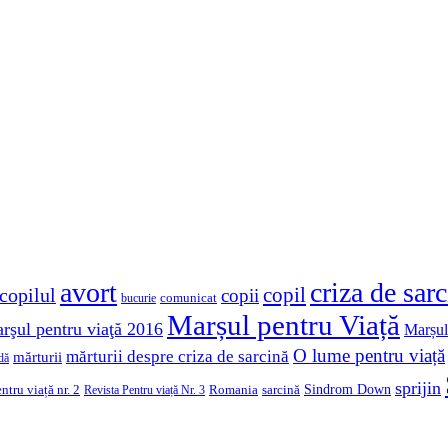
avort
criza de sar
copil
copilul
copii
comunicat
bucurie
Marșul pentru Viață
rşul pentru viaţă 2016
Marșul
O lume pentru viață
mărturii despre criza de sarcină
mărturii
dă
sprijin
Sindrom Down
ntru viață nr. 2
Romania
sarcină
Revista Pentru viață Nr. 3