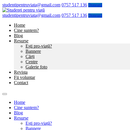
studentipentruviata@gmail.com
0757 517 136
Donează
studentipentruviata@gmail.com
0757 517 136
Donează
Home
Cine suntem?
Blog
Resurse
Ești pro-viață?
Bannere
Cărți
Centre
Galerie foto
Revista
Fii voluntar
Contact
Home
Cine suntem?
Blog
Resurse
Ești pro-viață?
Bannere