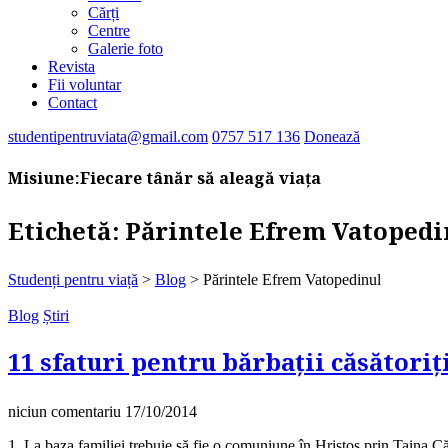
Cărți
Centre
Galerie foto
Revista
Fii voluntar
Contact
studentipentruviata@gmail.com
0757 517 136
Donează
Misiune:
Fiecare tânăr să aleagă viața
Etichetă:
Părintele Efrem Vatopedi
Studenți pentru viață
>
Blog
>
Părintele Efrem Vatopedinul
Blog
Știri
11 sfaturi pentru bărbații căsătoriți
niciun comentariu
17/10/2014
1. La baza familiei trebuie să fie o comuniune în Hristos prin Taina Căsă