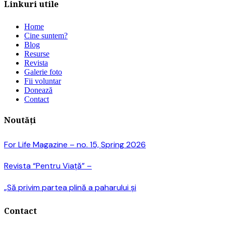
Linkuri utile
Home
Cine suntem?
Blog
Resurse
Revista
Galerie foto
Fii voluntar
Donează
Contact
Noutăți
For Life Magazine – no. 15, Spring 2026
Revista “Pentru Viață” –
„Să privim partea plină a paharului și
Contact