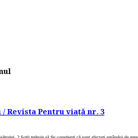
nul
 / Revista Pentru viață nr. 3
toriei. 2.Soții trebuie să fie conștienți că sunt afectați amândoi de greșe