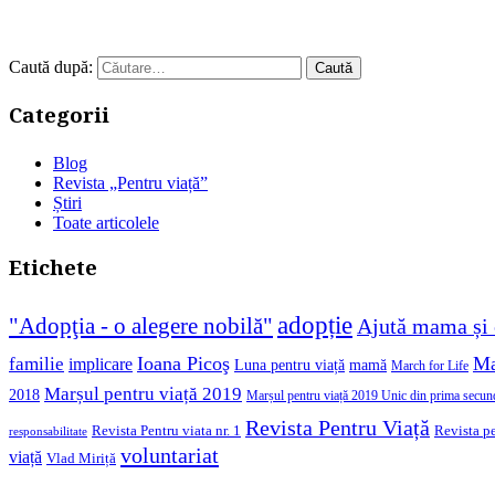
Caută după:
Categorii
Blog
Revista „Pentru viață”
Știri
Toate articolele
Etichete
adopție
"Adopţia - o alegere nobilă"
Ajută mama și 
Ioana Picoş
Ma
familie
implicare
Luna pentru viață
mamă
March for Life
Marșul pentru viață 2019
2018
Marșul pentru viață 2019 Unic din prima secun
Revista Pentru Viață
Revista pe
Revista Pentru viata nr. 1
responsabilitate
voluntariat
viață
Vlad Miriță