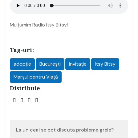
Mulțumim Radio Itsy Bitsy!
Tag-uri:
adopție
București
invitație
Itsy Bitsy
Marșul pentru Viață
Distribuie
Navigare
La un ceai se pot discuta probleme grele?