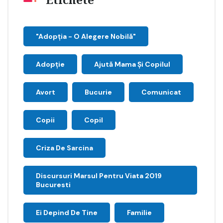
Etichete
"Adopţia - O Alegere Nobilă"
Adopție
Ajută Mama Și Copilul
Avort
Bucurie
Comunicat
Copii
Copil
Criza De Sarcina
Discursuri Marsul Pentru Viata 2019
Bucuresti
Ei Depind De Tine
Familie