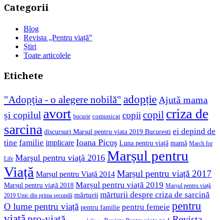
Categorii
Blog
Revista „Pentru viață”
Știri
Toate articolele
Etichete
adopție
"Adopţia - o alegere nobilă"
Ajută mama
avort
criza de
copil
și copilul
copii
comunicat
bucurie
sarcina
ei depind de
discursuri Marsul pentru viata 2019 Bucuresti
Ioana Picoş
tine
familie
implicare
Luna pentru viață
mamă
March for
Marșul pentru
Marşul pentru viaţă 2016
Life
Viață
Marșul pentru viață 2017
Marșul pentru Viață 2014
Marșul pentru viață 2019
Marșul pentru viață 2018
Marșul pentru viață
mărturii despre criza de sarcină
mărturii
2019 Unic din prima secundă
pentru
O lume pentru viață
pentru femeie
pentru familie
viață
pro-viață
Revista