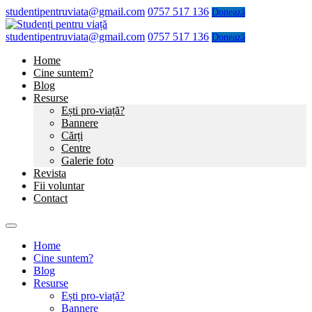
studentipentruviata@gmail.com
0757 517 136
Donează
studentipentruviata@gmail.com
0757 517 136
Donează
Home
Cine suntem?
Blog
Resurse
Ești pro-viață?
Bannere
Cărți
Centre
Galerie foto
Revista
Fii voluntar
Contact
Home
Cine suntem?
Blog
Resurse
Ești pro-viață?
Bannere