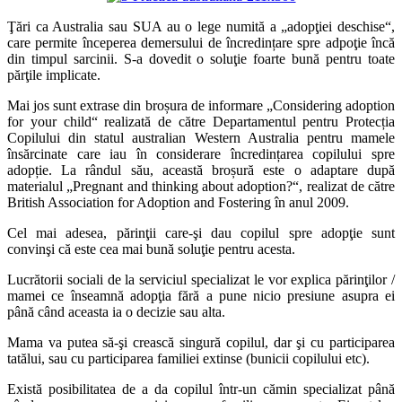
Ţări ca Australia sau SUA au o lege numită a „adopţiei deschise“,
care permite începerea demersului de încredințare spre adpoţie încă
din timpul sarcinii. S-a dovedit o soluţie foarte bună pentru toate
părţile implicate.
Mai jos sunt extrase din broșura de informare „Considering adoption
for your child“ realizată de către Departamentul pentru Protecția
Copilului din statul australian Western Australia pentru mamele
însărcinate care iau în considerare încredințarea copilului spre
adopție. La rândul său, această broșură este o adaptare după
materialul „Pregnant and thinking about adoption?“, realizat de către
British Association for Adoption and Fostering în anul 2009.
Cel mai adesea, părinţii care-şi dau copilul spre adopţie sunt
convinşi că este cea mai bună soluţie pentru acesta.
Lucrătorii sociali de la serviciul specializat le vor explica părinţilor /
mamei ce înseamnă adopţia fără a pune nicio presiune asupra ei
până când aceasta ia o decizie sau alta.
Mama va putea să-şi crească singură copilul, dar şi cu participarea
tatălui, sau cu participarea familiei extinse (bunicii copilului etc).
Există posibilitatea de a da copilul într-un cămin specializat până