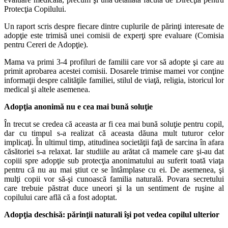
Protecţia Copilului.
Un raport scris despre fiecare dintre cuplurile de părinţi interesate de
adopţie este trimisă unei comisii de experţi spre evaluare (Comisia
pentru Cereri de Adopţie).
Mama va primi 3-4 profiluri de familii care vor să adopte şi care au
primit aprobarea acestei comisii. Dosarele trimise mamei vor conţine
informaţii despre calităţile familiei, stilul de viaţă, religia, istoricul lor
medical şi altele asemenea.
Adopţia anonimă nu e cea mai bună soluţie
În trecut se credea că aceasta ar fi cea mai bună soluţie pentru copil,
dar cu timpul s-a realizat că aceasta dăuna mult tuturor celor
implicaţi. În ultimul timp, atitudinea societăţii faţă de sarcina în afara
căsătoriei s-a relaxat. Iar studiile au arătat că mamele care şi-au dat
copiii spre adopţie sub protecţia anonimatului au suferit toată viaţa
pentru că nu au mai ştiut ce se întâmplase cu ei. De asemenea, şi
mulţi copii vor să-şi cunoască familia naturală. Povara secretului
care trebuie păstrat duce uneori şi la un sentiment de ruşine al
copilului care află că a fost adoptat.
Adopţia deschisă: părinţii naturali îşi pot vedea copilul ulterior