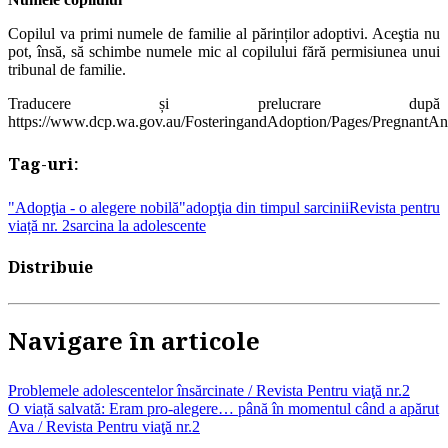
Copilul va primi numele de familie al părinților adoptivi. Aceştia nu
pot, însă, să schimbe numele mic al copilului fără permisiunea unui
tribunal de familie.
Traducere și prelucrare după
https://www.dcp.wa.gov.au/FosteringandAdoption/Pages/PregnantA
Tag-uri:
"Adopţia - o alegere nobilă"
adopţia din timpul sarcinii
Revista pentru
viață nr. 2
sarcina la adolescente
Distribuie
Navigare în articole
Problemele adolescentelor însărcinate / Revista Pentru viaţă nr.2
O viață salvată: Eram pro-alegere… până în momentul când a apărut
Ava / Revista Pentru viaţă nr.2