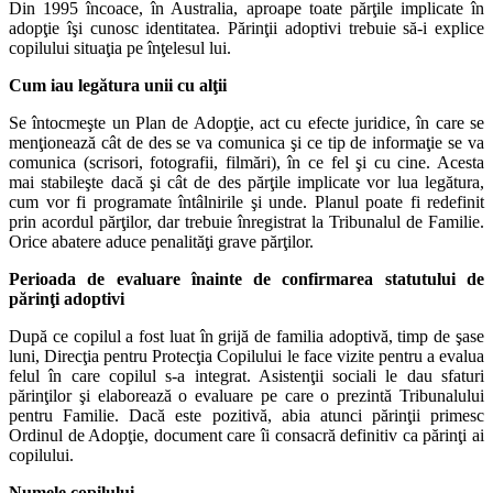
Din 1995 încoace, în Australia, aproape toate părţile implicate în
adopţie îşi cunosc identitatea. Părinţii adoptivi trebuie să-i explice
copilului situaţia pe înţelesul lui.
Cum iau legătura unii cu alţii
Se întocmeşte un Plan de Adopţie, act cu efecte juridice, în care se
menţionează cât de des se va comunica şi ce tip de informaţie se va
comunica (scrisori, fotografii, filmări), în ce fel şi cu cine. Acesta
mai stabileşte dacă şi cât de des părţile implicate vor lua legătura,
cum vor fi programate întâlnirile şi unde. Planul poate fi redefinit
prin acordul părţilor, dar trebuie înregistrat la Tribunalul de Familie.
Orice abatere aduce penalităţi grave părţilor.
Perioada de evaluare înainte de confirmarea statutului de
părinţi adoptivi
După ce copilul a fost luat în grijă de familia adoptivă, timp de şase
luni, Direcţia pentru Protecţia Copilului le face vizite pentru a evalua
felul în care copilul s-a integrat. Asistenţii sociali le dau sfaturi
părinţilor şi elaborează o evaluare pe care o prezintă Tribunalului
pentru Familie. Dacă este pozitivă, abia atunci părinţii primesc
Ordinul de Adopţie, document care îi consacră definitiv ca părinţi ai
copilului.
Numele copilului