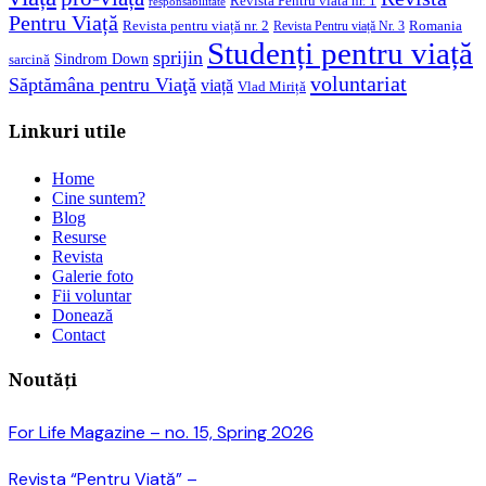
Revista Pentru viata nr. 1
responsabilitate
Pentru Viață
Revista pentru viață nr. 2
Romania
Revista Pentru viață Nr. 3
Studenți pentru viață
sprijin
Sindrom Down
sarcină
voluntariat
Săptămâna pentru Viaţă
viață
Vlad Miriță
Linkuri utile
Home
Cine suntem?
Blog
Resurse
Revista
Galerie foto
Fii voluntar
Donează
Contact
Noutăți
For Life Magazine – no. 15, Spring 2026
Revista “Pentru Viață” –