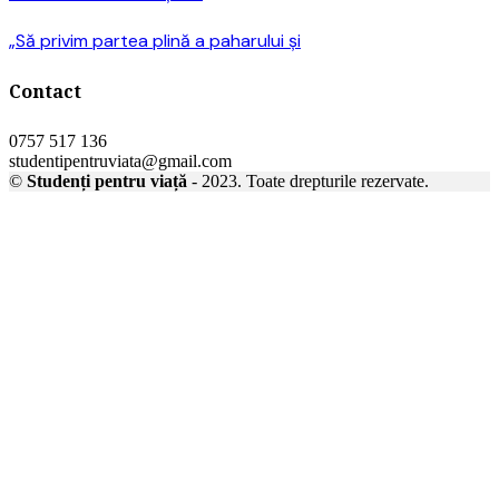
„Să privim partea plină a paharului și
Contact
0757 517 136
studentipentruviata@gmail.com
©
Studenți pentru viață
- 2023. Toate drepturile rezervate.