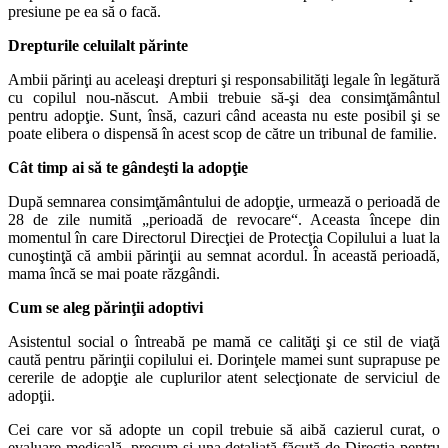
presiune pe ea să o facă.
Drepturile celuilalt părinte
Ambii părinţi au aceleaşi drepturi şi responsabilităţi legale în legătură
cu copilul nou-născut. Ambii trebuie să-şi dea consimţământul
pentru adopţie. Sunt, însă, cazuri când aceasta nu este posibil şi se
poate elibera o dispensă în acest scop de către un tribunal de familie.
Cât timp ai să te gândeşti la adopţie
După semnarea consimţământului de adopţie, urmează o perioadă de
28 de zile numită „perioadă de revocare“. Aceasta începe din
momentul în care Directorul Direcţiei de Protecţia Copilului a luat la
cunoştinţă că ambii părinţii au semnat acordul. În această perioadă,
mama încă se mai poate răzgândi.
Cum se aleg părinţii adoptivi
Asistentul social o întreabă pe mamă ce calităţi şi ce stil de viaţă
caută pentru părinţii copilului ei. Dorinţele mamei sunt suprapuse pe
cererile de adopţie ale cuplurilor atent selecţionate de serviciul de
adopţii.
Cei care vor să adopte un copil trebuie să aibă cazierul curat, o
evaluare medicală, precum şi una detaliată făcută de Direcţia pentru