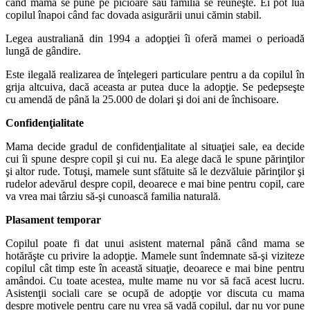
când mama se pune pe picioare sau familia se reuneşte. Ei pot lua
copilul înapoi când fac dovada asigurării unui cămin stabil.
Legea australiană din 1994 a adopţiei îi oferă mamei o perioadă
lungă de gândire.
Este ilegală realizarea de înţelegeri particulare pentru a da copilul în
grija altcuiva, dacă aceasta ar putea duce la adopţie. Se pedepseşte
cu amendă de până la 25.000 de dolari şi doi ani de închisoare.
Confidenţialitate
Mama decide gradul de confidenţialitate al situaţiei sale, ea decide
cui îi spune despre copil şi cui nu. Ea alege dacă le spune părinţilor
şi altor rude. Totuşi, mamele sunt sfătuite să le dezvăluie părinţilor şi
rudelor adevărul despre copil, deoarece e mai bine pentru copil, care
va vrea mai târziu să-şi cunoască familia naturală.
Plasament temporar
Copilul poate fi dat unui asistent maternal până când mama se
hotărăşte cu privire la adopţie. Mamele sunt îndemnate să-şi viziteze
copilul cât timp este în această situaţie, deoarece e mai bine pentru
amândoi. Cu toate acestea, multe mame nu vor să facă acest lucru.
Asistenţii sociali care se ocupă de adopţie vor discuta cu mama
despre motivele pentru care nu vrea să vadă copilul, dar nu vor pune