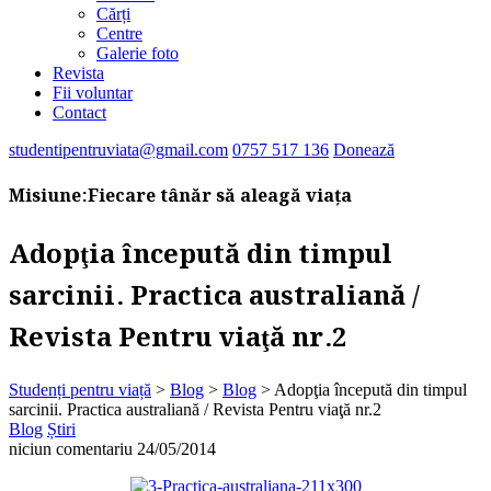
Cărți
Centre
Galerie foto
Revista
Fii voluntar
Contact
studentipentruviata@gmail.com
0757 517 136
Donează
Misiune:
Fiecare tânăr să aleagă viața
Adopţia începută din timpul
sarcinii. Practica australiană /
Revista Pentru viaţă nr.2
Studenți pentru viață
>
Blog
>
Blog
>
Adopţia începută din timpul
sarcinii. Practica australiană / Revista Pentru viaţă nr.2
Blog
Știri
niciun comentariu
24/05/2014