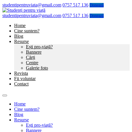
studentipentruviata@gmail.com
0757 517 136
Donează
studentipentruviata@gmail.com
0757 517 136
Donează
Home
Cine suntem?
Blog
Resurse
Ești pro-viață?
Bannere
Cărți
Centre
Galerie foto
Revista
Fii voluntar
Contact
Home
Cine suntem?
Blog
Resurse
Ești pro-viață?
Bannere