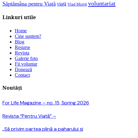
voluntariat
Săptămâna pentru Viaţă
viață
Vlad Miriță
Linkuri utile
Home
Cine suntem?
Blog
Resurse
Revista
Galerie foto
Fii voluntar
Donează
Contact
Noutăți
For Life Magazine – no. 15, Spring 2026
Revista “Pentru Viață” –
„Să privim partea plină a paharului și