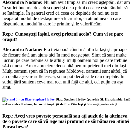
Alexandra Nadane:
Nu am avut timp să-mi creez aşteptări, dar am
în suflet bucuria de a descoperi şi de a primi ceea ce este rânduit să
se întâmple. În general cred că ceea ce depinde de noi nu este
neaparat modul de desfăşurare a lucrurilor, ci atitudinea cu care
răspundem, modul în care le primim şi le valorificăm.
Rep.: Cunoaşteţi Iaşiul, aveţi prieteni acolo? Cum vi se pare
oraşul?
Alexandra Nadane:
E a treia oară când mă aflu la Iaşi şi aproape
de fiecare dată am ajuns aici în mod neaşteptat. Simt că sunt multe
lucruri pe care trebuie să le aflu şi mulţi oameni noi pe care trebuie
să-i cunosc. Am o apreciere deosebită pentru prietenii mei din Iaşi.
Mulţi oameni spun că în regiunea Moldovei oamenii sunt altfel, că
au o altă aşezare sufletească, și nu pot decât să le dau dreptate. În
sudul țării suntem ceva mai reci unii față de alții, cel puțin eu așa
simt.
Diac. Stephen Holley (parohia Sf. Haralambie, Iaşi),
şi Alexandra Nadane, la cortul împărţit de Pro Vita Iaşi şi Studenţi pentru viaţă
Rep.: Aveţi vreo poveste personală sau aţi auzit de la altcineva
de o poveste care să vă lege mai profund de sărbătoarea Sfintei
Parascheva?