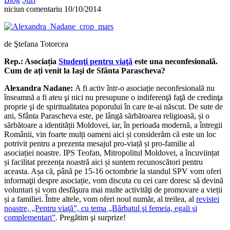
niciun comentariu
10/10/2014
de Ştefana Totorcea
Rep.: Asociația
Studenţi pentru viaţă
este una neconfesională.
Cum de ați venit la Iaşi de Sfânta Parascheva?
Alexandra Nadane:
A fi activ într-o asociație neconfesională nu
înseamnă a fi ateu şi nici nu presupune o indiferenţă faţă de credinţa
proprie şi de spiritualitatea poporului în care te-ai născut. De sute de
ani, Sfânta Parascheva este, pe lângă sărbătoarea religioasă, și o
sărbătoare a identității Moldovei, iar, în perioada modernă, a întregii
Românii, vin foarte mulți oameni aici și considerăm că este un loc
potrivit pentru a prezenta mesajul pro-viață și pro-familie al
asociației noastre. IPS Teofan, Mitropolitul Moldovei, a încuviințat
și facilitat prezența noastră aici și suntem recunoscători pentru
aceasta. Așa că, până pe 15-16 octombrie la standul SPV vom oferi
informaţii despre asociație, vom discuta cu cei care doresc să devină
voluntari și vom desfăşura mai multe activităţi de promovare a vieții
și a familiei. Între altele, vom oferi noul număr, al treilea, al
revistei
noastre, „Pentru viaţă”, cu tema „Bărbatul şi femeia, egali şi
complementari”
. Pregătim şi surprize!