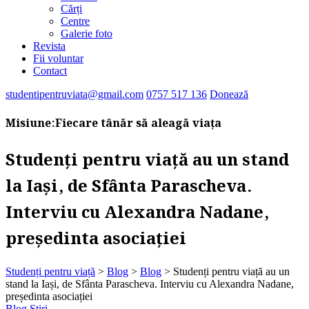
Cărți
Centre
Galerie foto
Revista
Fii voluntar
Contact
studentipentruviata@gmail.com
0757 517 136
Donează
Misiune:
Fiecare tânăr să aleagă viața
Studenți pentru viață au un stand
la Iași, de Sfânta Parascheva.
Interviu cu Alexandra Nadane,
președinta asociației
Studenți pentru viață
>
Blog
>
Blog
>
Studenți pentru viață au un
stand la Iași, de Sfânta Parascheva. Interviu cu Alexandra Nadane,
președinta asociației
Blog
Știri