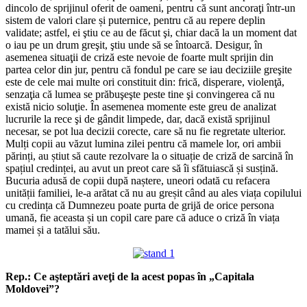
dincolo de sprijinul oferit de oameni, pentru că sunt ancoraţi într-un
sistem de valori clare și puternice, pentru că au repere deplin
validate; astfel, ei ştiu ce au de făcut şi, chiar dacă la un moment dat
o iau pe un drum greşit, ştiu unde să se întoarcă. Desigur, în
asemenea situaţii de criză este nevoie de foarte mult sprijin din
partea celor din jur, pentru că fondul pe care se iau deciziile greşite
este de cele mai multe ori constituit din: frică, disperare, violenţă,
senzaţia că lumea se prăbuşeşte peste tine şi convingerea că nu
există nicio soluţie. În asemenea momente este greu de analizat
lucrurile la rece şi de gândit limpede, dar, dacă există sprijinul
necesar, se pot lua decizii corecte, care să nu fie regretate ulterior.
Mulți copii au văzut lumina zilei pentru că mamele lor, ori ambii
părinți, au știut să caute rezolvare la o situație de criză de sarcină în
spațiul credinței, au avut un preot care să îi sfătuiască și susțină.
Bucuria adusă de copii după naștere, uneori odată cu refacera
unității familiei, le-a arătat că nu au greșit când au ales viața copilului
cu credința că Dumnezeu poate purta de grijă de orice persona
umană, fie aceasta și un copil care pare că aduce o criză în viața
mamei și a tatălui său.
Rep.: Ce aşteptări aveţi de la acest popas în „Capitala
Moldovei”?