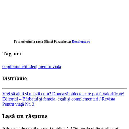
Foto pelerini la racla Sfintei Parascheva:
Doxologia.ro
Tag-uri:
copil
familie
Studenți pentru viață
Distribuie
Navigare
Vrei să ajuți și nu știi cum? Donează obiecte care pot fi valorificate!
Editorial – Bărbatul și femeia, egali și complementari / Revista
Pentru viață Nr. 3
în
Lasă un răspuns
articole
Adresa ta de email nu va fi publicată.
Câmpurile obligatorii sunt