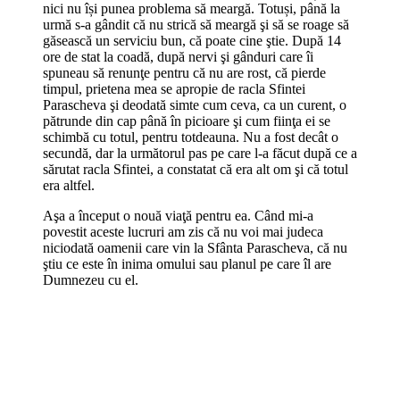
nici nu își punea problema să meargă. Totuși, până la
urmă s-a gândit că nu strică să meargă şi să se roage să
găsească un serviciu bun, că poate cine ştie. După 14
ore de stat la coadă, după nervi şi gânduri care îi
spuneau să renunţe pentru că nu are rost, că pierde
timpul, prietena mea se apropie de racla Sfintei
Parascheva şi deodată simte cum ceva, ca un curent, o
pătrunde din cap până în picioare şi cum fiinţa ei se
schimbă cu totul, pentru totdeauna. Nu a fost decât o
secundă, dar la următorul pas pe care l-a făcut după ce a
sărutat racla Sfintei, a constatat că era alt om şi că totul
era altfel.
Aşa a început o nouă viaţă pentru ea. Când mi-a
povestit aceste lucruri am zis că nu voi mai judeca
niciodată oamenii care vin la Sfânta Parascheva, că nu
ştiu ce este în inima omului sau planul pe care îl are
Dumnezeu cu el.