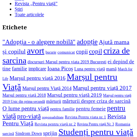
Revista „Pentru viață”
Știri
Toate articolele
Etichete
adopție
"Adopţia - o alegere nobilă"
Ajută mama
avort
criza de
copil
și copilul
copii
comunicat
bucurie
sarcina
ei depind de
discursuri Marsul pentru viata 2019 Bucuresti
Ioana Picoş
tine
familie
implicare
Luna pentru viață
mamă
March for
Marșul pentru
Marşul pentru viaţă 2016
Life
Viață
Marșul pentru viață 2017
Marșul pentru Viață 2014
Marșul pentru viață 2019
Marșul pentru viață 2018
Marșul pentru viață
mărturii despre criza de sarcină
mărturii
2019 Unic din prima secundă
pentru
O lume pentru viață
pentru femeie
pentru familie
viață
pro-viață
Revista
Revista Pentru viata nr. 1
responsabilitate
Pentru Viață
Revista pentru viață nr. 2
Romania
Revista Pentru viață Nr. 3
Studenți pentru viață
sprijin
Sindrom Down
sarcină