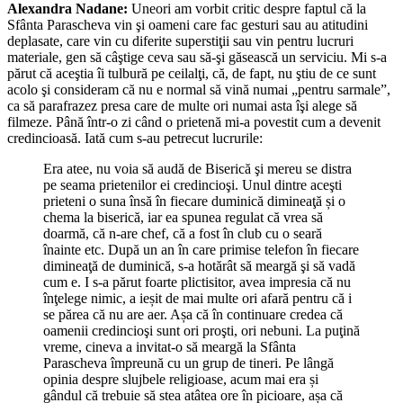
Alexandra Nadane:
Uneori am vorbit critic despre faptul că la
Sfânta Parascheva vin şi oameni care fac gesturi sau au atitudini
deplasate, care vin cu diferite superstiţii sau vin pentru lucruri
materiale, gen să câştige ceva sau să-şi găsească un serviciu. Mi s-a
părut că aceştia îi tulbură pe ceilalţi, că, de fapt, nu ştiu de ce sunt
acolo şi consideram că nu e normal să vină numai „pentru sarmale”,
ca să parafrazez presa care de multe ori numai asta îşi alege să
filmeze. Până într-o zi când o prietenă mi-a povestit cum a devenit
credincioasă. Iată cum s-au petrecut lucrurile:
Era atee, nu voia să audă de Biserică şi mereu se distra
pe seama prietenilor ei credincioşi. Unul dintre aceşti
prieteni o suna însă în fiecare duminică dimineaţă și o
chema la biserică, iar ea spunea regulat că vrea să
doarmă, că n-are chef, că a fost în club cu o seară
înainte etc. După un an în care primise telefon în fiecare
dimineaţă de duminică, s-a hotărât să meargă şi să vadă
cum e. I s-a părut foarte plictisitor, avea impresia că nu
înţelege nimic, a ieșit de mai multe ori afară pentru că i
se părea că nu are aer. Așa că în continuare credea că
oamenii credincioşi sunt ori proşti, ori nebuni. La puţină
vreme, cineva a invitat-o să meargă la Sfânta
Parascheva împreună cu un grup de tineri. Pe lângă
opinia despre slujbele religioase, acum mai era și
gândul că trebuie să stea atâtea ore în picioare, așa că