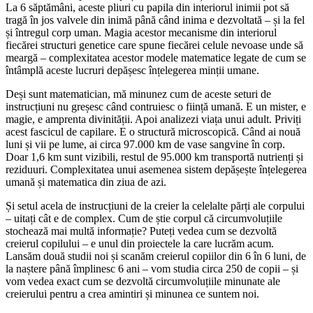
La 6 săptămâni, aceste pliuri cu papila din interiorul inimii pot să
tragă în jos valvele din inimă până când inima e dezvoltată – și la fel
și întregul corp uman. Magia acestor mecanisme din interiorul
fiecărei structuri genetice care spune fiecărei celule nevoase unde să
meargă – complexitatea acestor modele matematice legate de cum se
întâmplă aceste lucruri depășesc înțelegerea minții umane.
Deși sunt matematician, mă minunez cum de aceste seturi de
instrucțiuni nu greșesc când contruiesc o ființă umană. E un mister, e
magie, e amprenta divinității. Apoi analizezi viața unui adult. Priviți
acest fascicul de capilare. E o structură microscopică. Când ai nouă
luni și vii pe lume, ai circa 97.000 km de vase sangvine în corp.
Doar 1,6 km sunt vizibili, restul de 95.000 km transportă nutrienți și
reziduuri. Complexitatea unui asemenea sistem depășește înțelegerea
umană și matematica din ziua de azi.
Și setul acela de instrucțiuni de la creier la celelalte părți ale corpului
– uitați cât e de complex. Cum de știe corpul că circumvoluțiile
stochează mai multă informație? Puteți vedea cum se dezvoltă
creierul copilului – e unul din proiectele la care lucrăm acum.
Lansăm două studii noi și scanăm creierul copiilor din 6 în 6 luni, de
la naștere până împlinesc 6 ani – vom studia circa 250 de copii – și
vom vedea exact cum se dezvoltă circumvoluțiile minunate ale
creierului pentru a crea amintiri și minunea ce suntem noi.