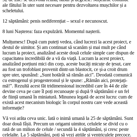
ale fătului în uter sunt necesare pentru dezvoltarea mușchilor și a
scheletului.
12 săptămâni: penis nediferențiat – sexul e necunoscut.
8 luni Nașterea: faza expulzării. Momentul nașterii.
Mulțumesc! După cum puteți vedea, când lucrezi la acest proiect, e
destul de uimitor. Și am continuat să scanăm și mai mult pe când
lucram la proiect, analizând aceste două celule simple care dispun de
capacitatea incredibilă de a vă da viață. Lucram la acest proiect,
analizând porțiuni mici din corp, aceste bucăți micuțe de țesut, care
au fost un trofoblast provenit dintr-un blastocit, ce și-a croit drum
spre uter, spunând: „Sunt hotărât să rămân aici”. Deodată comunică
cu estrogenul și progesteronul și le spune: „Rămân aici, protejați-
mă!”. Rezultă acest făt tridimensional incredibil care în 44 de zile
devine ceva pe care îl poți recunoaște și după 9 săptămâni e un fel
de ființă umană în miniatură. Minunea legată de acest lucru: cum de
există acest mecanism biologic în corpul nostru care vede această
informație?
Vă voi arăta ceva unic. Iată o inimă umană la 25 de săptămâni. Sunt
doar două fâșii. Precum un origami uimitor, celulele se divid cu o
rată de un milion de celule / secundă la 4 săptămâni, și cresc peste
celelalte. La 5 săptămâni, poți să vezi atriile și ventriculele precoce.