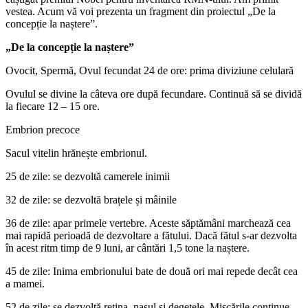
vestea. Acum vă voi prezenta un fragment din proiectul „De la
concepție la naștere”.
„De la concepție la naștere”
Ovocit, Spermă, Ovul fecundat 24 de ore: prima diviziune celulară
Ovulul se divine la câteva ore după fecundare. Continuă să se dividă
la fiecare 12 – 15 ore.
Embrion precoce
Sacul vitelin hrănește embrionul.
25 de zile: se dezvoltă camerele inimii
32 de zile: se dezvoltă brațele și mâinile
36 de zile: apar primele vertebre. Aceste săptămâni marchează cea
mai rapidă perioadă de dezvoltare a fătului. Dacă fătul s-ar dezvolta
în acest ritm timp de 9 luni, ar cântări 1,5 tone la naștere.
45 de zile: Inima embrionului bate de două ori mai repede decât cea
a mamei.
52 de zile: se dezvoltă retina, nasul și degetele. Mișcările continue