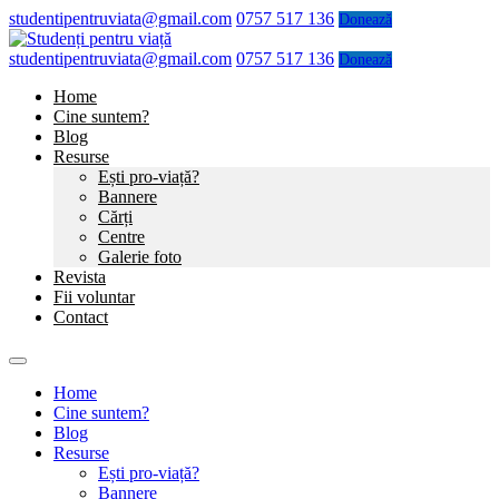
studentipentruviata@gmail.com
0757 517 136
Donează
studentipentruviata@gmail.com
0757 517 136
Donează
Home
Cine suntem?
Blog
Resurse
Ești pro-viață?
Bannere
Cărți
Centre
Galerie foto
Revista
Fii voluntar
Contact
Home
Cine suntem?
Blog
Resurse
Ești pro-viață?
Bannere