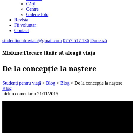
Cărți
Centre
Galerie foto
Revista
Fii voluntar
Contact
studentipentruviata@gmail.com
0757 517 136
Donează
Misiune:
Fiecare tânăr să aleagă viața
De la concepție la naștere
Studenți pentru viață
>
Blog
>
Blog
>
De la concepție la naștere
Blog
niciun comentariu
21/11/2015