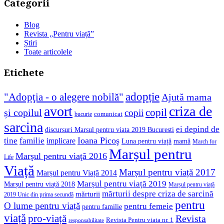
Categorii
Blog
Revista „Pentru viață”
Știri
Toate articolele
Etichete
adopție
"Adopţia - o alegere nobilă"
Ajută mama
avort
criza de
copil
și copilul
copii
comunicat
bucurie
sarcina
ei depind de
discursuri Marsul pentru viata 2019 Bucuresti
Ioana Picoş
tine
familie
implicare
Luna pentru viață
mamă
March for
Marșul pentru
Marşul pentru viaţă 2016
Life
Viață
Marșul pentru viață 2017
Marșul pentru Viață 2014
Marșul pentru viață 2019
Marșul pentru viață 2018
Marșul pentru viață
mărturii despre criza de sarcină
mărturii
2019 Unic din prima secundă
pentru
O lume pentru viață
pentru femeie
pentru familie
viață
pro-viață
Revista
Revista Pentru viata nr. 1
responsabilitate