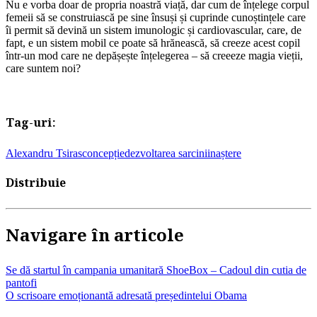
Nu e vorba doar de propria noastră viață, dar cum de înțelege corpul
femeii să se construiască pe sine însuși și cuprinde cunoștințele care
îi permit să devină un sistem imunologic și cardiovascular, care, de
fapt, e un sistem mobil ce poate să hrănească, să creeze acest copil
într-un mod care ne depășește înțelegerea – să creeeze magia vieții,
care suntem noi?
Tag-uri:
Alexandru Tsiras
concepție
dezvoltarea sarcinii
naștere
Distribuie
Navigare în articole
Se dă startul în campania umanitară ShoeBox – Cadoul din cutia de
pantofi
O scrisoare emoționantă adresată președintelui Obama