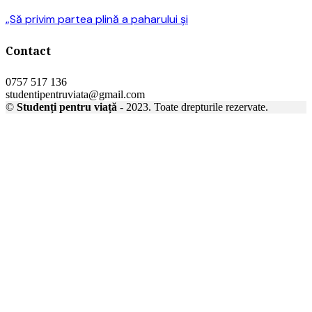
„Să privim partea plină a paharului și
Contact
0757 517 136
studentipentruviata@gmail.com
©
Studenți pentru viață
- 2023. Toate drepturile rezervate.