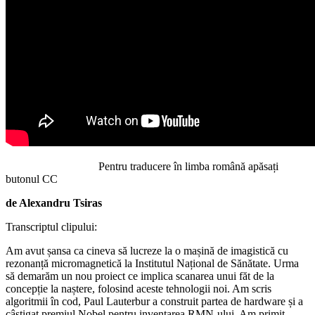
Pentru traducere în limba română apăsați
butonul CC
de Alexandru Tsiras
Transcriptul clipului:
Am avut șansa ca cineva să lucreze la o mașină de imagistică cu
rezonanță micromagnetică la Institutul Național de Sănătate. Urma
să demarăm un nou proiect ce implica scanarea unui făt de la
concepție la naștere, folosind aceste tehnologii noi. Am scris
algoritmii în cod, Paul Lauterbur a construit partea de hardware și a
câștigat premiul Nobel pentru inventarea RMN-ului. Am primit