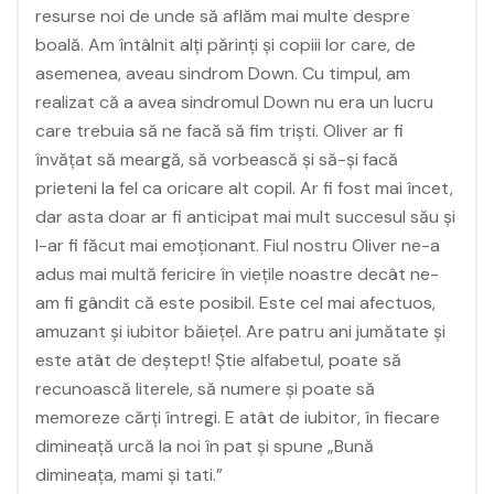
resurse noi de unde să aflăm mai multe despre
boală. Am întâlnit alţi părinţi şi copiii lor care, de
asemenea, aveau sindrom Down. Cu timpul, am
realizat că a avea sindromul Down nu era un lucru
care trebuia să ne facă să fim trişti. Oliver ar fi
învăţat să meargă, să vorbească şi să-şi facă
prieteni la fel ca oricare alt copil. Ar fi fost mai încet,
dar asta doar ar fi anticipat mai mult succesul său şi
l-ar fi făcut mai emoţionant. Fiul nostru Oliver ne-a
adus mai multă fericire în vieţile noastre decât ne-
am fi gândit că este posibil. Este cel mai afectuos,
amuzant şi iubitor băieţel. Are patru ani jumătate şi
este atât de deştept! Ştie alfabetul, poate să
recunoască literele, să numere şi poate să
memoreze cărţi întregi. E atât de iubitor, în fiecare
dimineaţă urcă la noi în pat şi spune „Bună
dimineaţa, mami şi tati.”