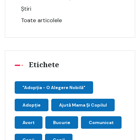
Știri
Toate articolele
Etichete
"Adopţia - O Alegere Nobilă"
Adopție
Ajută Mama Și Copilul
Avort
Bucurie
Comunicat