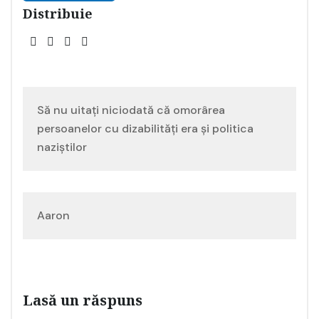
Distribuie
Navigare
Să nu uitați niciodată că omorârea
în
persoanelor cu dizabilități era și politica
naziștilor
articole
Aaron
Lasă un răspuns