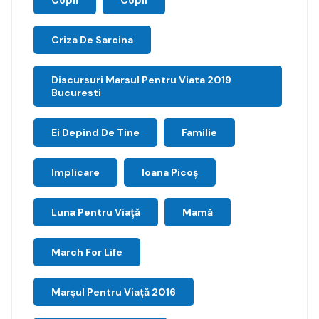
Copii
Copil
Criza De Sarcina
Discursuri Marsul Pentru Viata 2019
Bucuresti
Ei Depind De Tine
Familie
Implicare
Ioana Picoş
Luna Pentru Viață
Mamă
March For Life
Marşul Pentru Viaţă 2016