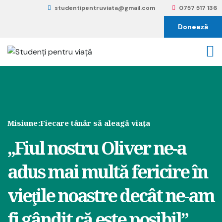
studentipentruviata@gmail.com
0757 517 136
Donează
Misiune:
Fiecare tânăr să aleagă viața
„Fiul nostru Oliver ne-a
adus mai multă fericire în
vieţile noastre decât ne-am
fi gândit că este posibil”