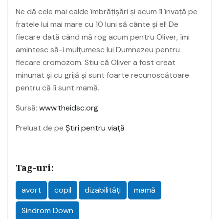
Ne dă cele mai calde îmbrăţişări şi acum îl învaţă pe
fratele lui mai mare cu 10 luni să cânte şi el! De
fiecare dată când mă rog acum pentru Oliver, îmi
amintesc să-i mulţumesc lui Dumnezeu pentru
fiecare cromozom. Stiu că Oliver a fost creat
minunat şi cu grijă şi sunt foarte recunoscătoare
pentru că îi sunt mamă.
Sursă:
www.theidsc.org
Preluat de pe
Știri pentru viață
Tag-uri:
avort
copil
dizabilități
mamă
Sindrom Down