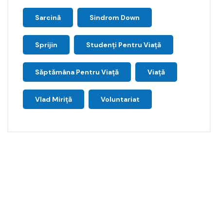
Sarcină
Sindrom Down
Sprijin
Studenți Pentru Viață
Săptămâna Pentru Viaţă
Viață
Vlad Miriță
Voluntariat