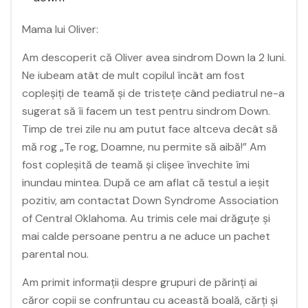
Mama lui Oliver:
Am descoperit că Oliver avea sindrom Down la 2 luni.
Ne iubeam atât de mult copilul încât am fost
copleşiţi de teamă şi de tristeţe când pediatrul ne-a
sugerat să îi facem un test pentru sindrom Down.
Timp de trei zile nu am putut face altceva decât să
mă rog „Te rog, Doamne, nu permite să aibă!” Am
fost copleşită de teamă şi clişee învechite îmi
inundau mintea. După ce am aflat că testul a ieşit
pozitiv, am contactat Down Syndrome Association
of Central Oklahoma. Au trimis cele mai drăguţe şi
mai calde persoane pentru a ne aduce un pachet
parental nou.
Am primit informaţii despre grupuri de părinţi ai
căror copii se confruntau cu această boală, cărţi şi