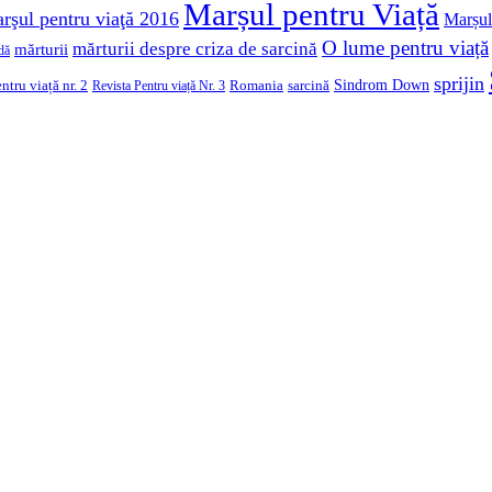
Marșul pentru Viață
rşul pentru viaţă 2016
Marșul
O lume pentru viață
mărturii despre criza de sarcină
mărturii
dă
sprijin
Sindrom Down
ntru viață nr. 2
Romania
sarcină
Revista Pentru viață Nr. 3