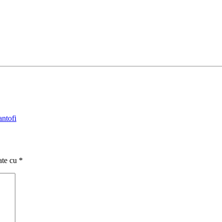
antofi
ate cu
*