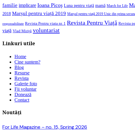
Ioana Picoş
Ma
familie
implicare
Luna pentru viață
mamă
March for Life
Marșul pentru viață 2019
2018
Marșul pentru viață 2019 Unic din prima secun
Revista Pentru Viață
Revista pe
Revista Pentru viata nr. 1
responsabilitate
voluntariat
viață
Vlad Miriță
Linkuri utile
Home
Cine suntem?
Blog
Resurse
Revista
Galerie foto
Fii voluntar
Donează
Contact
Noutăți
For Life Magazine – no. 15, Spring 2026