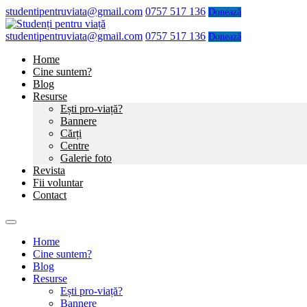
studentipentruviata@gmail.com
0757 517 136
Donează
studentipentruviata@gmail.com
0757 517 136
Donează
Home
Cine suntem?
Blog
Resurse
Ești pro-viață?
Bannere
Cărți
Centre
Galerie foto
Revista
Fii voluntar
Contact
Home
Cine suntem?
Blog
Resurse
Ești pro-viață?
Bannere