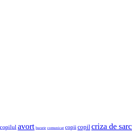
avort
criza de sar
copil
copilul
copii
comunicat
bucurie