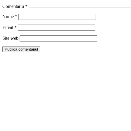
Comentariu
*
Nume
*
Email
*
Site web