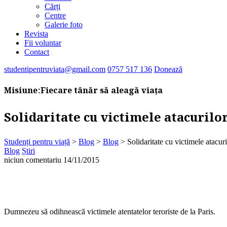
Cărți
Centre
Galerie foto
Revista
Fii voluntar
Contact
studentipentruviata@gmail.com
0757 517 136
Donează
Misiune:
Fiecare tânăr să aleagă viața
Solidaritate cu victimele atacurilor
Studenți pentru viață
>
Blog
>
Blog
>
Solidaritate cu victimele atacuri
Blog
Știri
niciun comentariu
14/11/2015
Dumnezeu să odihnească victimele atentatelor teroriste de la Paris.