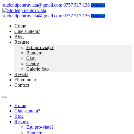
studentipentruviata@gmail.com
0757 517 136
Donează
studentipentruviata@gmail.com
0757 517 136
Donează
Home
Cine suntem?
Blog
Resurse
Ești pro-viață?
Bannere
Cărți
Centre
Galerie foto
Revista
Fii voluntar
Contact
Home
Cine suntem?
Blog
Resurse
Ești pro-viață?
Bannere