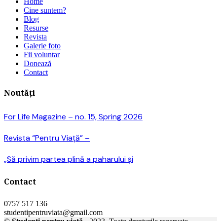
Home
Cine suntem?
Blog
Resurse
Revista
Galerie foto
Fii voluntar
Donează
Contact
Noutăți
For Life Magazine – no. 15, Spring 2026
Revista “Pentru Viață” –
„Să privim partea plină a paharului și
Contact
0757 517 136
studentipentruviata@gmail.com