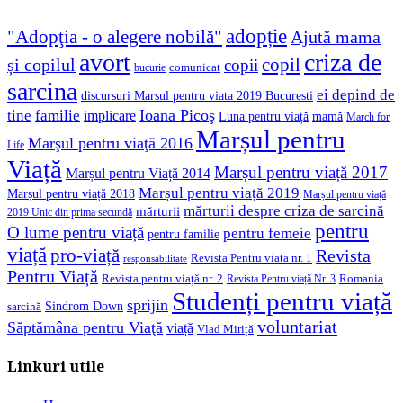
adopție
"Adopţia - o alegere nobilă"
Ajută mama
avort
criza de
copil
și copilul
copii
comunicat
bucurie
sarcina
ei depind de
discursuri Marsul pentru viata 2019 Bucuresti
Ioana Picoş
tine
familie
implicare
Luna pentru viață
mamă
March for
Marșul pentru
Marşul pentru viaţă 2016
Life
Viață
Marșul pentru viață 2017
Marșul pentru Viață 2014
Marșul pentru viață 2019
Marșul pentru viață 2018
Marșul pentru viață
mărturii despre criza de sarcină
mărturii
2019 Unic din prima secundă
pentru
O lume pentru viață
pentru femeie
pentru familie
viață
pro-viață
Revista
Revista Pentru viata nr. 1
responsabilitate
Pentru Viață
Revista pentru viață nr. 2
Romania
Revista Pentru viață Nr. 3
Studenți pentru viață
sprijin
Sindrom Down
sarcină
voluntariat
Săptămâna pentru Viaţă
viață
Vlad Miriță
Linkuri utile