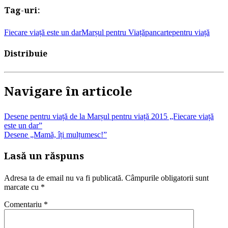
Tag-uri:
Fiecare viață este un dar
Marșul pentru Viață
pancarte
pentru viață
Distribuie
Navigare în articole
Desene pentru viață de la Marșul pentru viață 2015 „Fiecare viață
este un dar”
Desene „Mamă, îți mulțumesc!”
Lasă un răspuns
Adresa ta de email nu va fi publicată.
Câmpurile obligatorii sunt
marcate cu
*
Comentariu
*