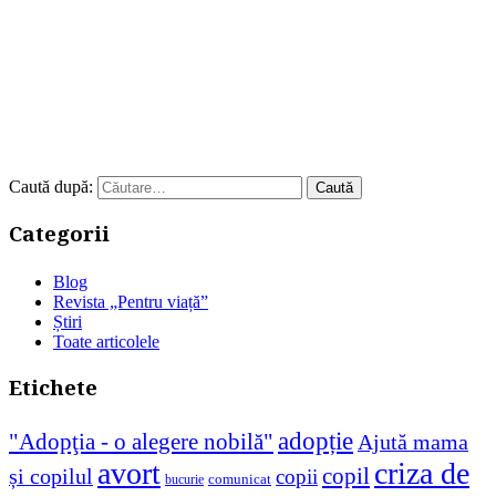
Caută după:
Categorii
Blog
Revista „Pentru viață”
Știri
Toate articolele
Etichete
adopție
"Adopţia - o alegere nobilă"
Ajută mama
avort
criza de
copil
și copilul
copii
comunicat
bucurie