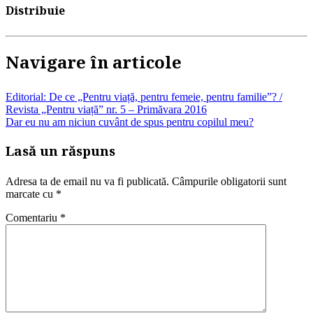
Distribuie
Navigare în articole
Editorial: De ce „Pentru viață, pentru femeie, pentru familie”? /
Revista „Pentru viață” nr. 5 – Primăvara 2016
Dar eu nu am niciun cuvânt de spus pentru copilul meu?
Lasă un răspuns
Adresa ta de email nu va fi publicată.
Câmpurile obligatorii sunt
marcate cu
*
Comentariu
*