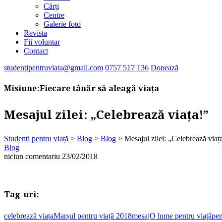
Cărți
Centre
Galerie foto
Revista
Fii voluntar
Contact
studentipentruviata@gmail.com
0757 517 136
Donează
Misiune:
Fiecare tânăr să aleagă viața
Mesajul zilei: „Celebrează viața!”
Studenți pentru viață
>
Blog
>
Blog
>
Mesajul zilei: „Celebrează viaț
Blog
niciun comentariu
23/02/2018
Tag-uri:
celebrează viața
Marșul pentru viață 2018
mesaj
O lume pentru viață
pen