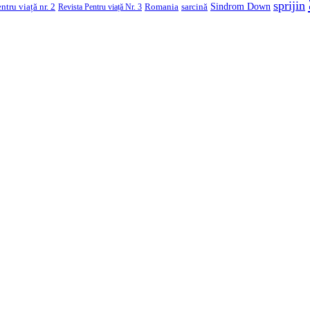
sprijin
Sindrom Down
ntru viață nr. 2
Romania
sarcină
Revista Pentru viață Nr. 3