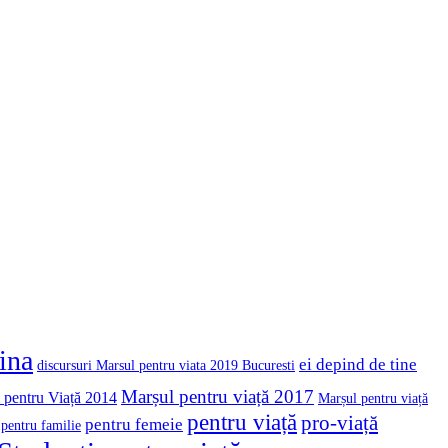
cina
ei depind de tine
discursuri Marsul pentru viata 2019 Bucuresti
Marșul pentru viață 2017
 pentru Viață 2014
Marșul pentru viață
pentru viață
pro-viață
pentru femeie
pentru familie