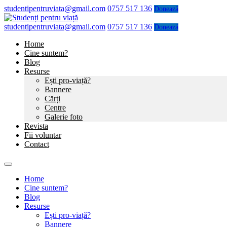
studentipentruviata@gmail.com
0757 517 136
Donează
studentipentruviata@gmail.com
0757 517 136
Donează
Home
Cine suntem?
Blog
Resurse
Ești pro-viață?
Bannere
Cărți
Centre
Galerie foto
Revista
Fii voluntar
Contact
Home
Cine suntem?
Blog
Resurse
Ești pro-viață?
Bannere