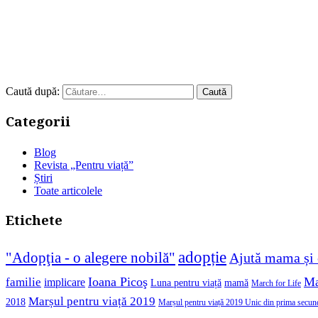
Caută după:
Categorii
Blog
Revista „Pentru viață”
Știri
Toate articolele
Etichete
adopție
"Adopţia - o alegere nobilă"
Ajută mama și 
Ioana Picoş
Ma
familie
implicare
Luna pentru viață
mamă
March for Life
Marșul pentru viață 2019
2018
Marșul pentru viață 2019 Unic din prima secun