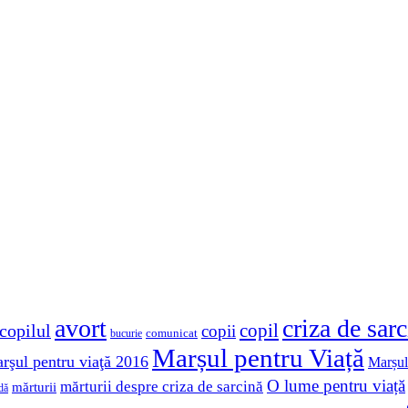
avort
criza de sar
copil
copilul
copii
comunicat
bucurie
Marșul pentru Viață
rşul pentru viaţă 2016
Marșul
O lume pentru viață
mărturii despre criza de sarcină
mărturii
dă