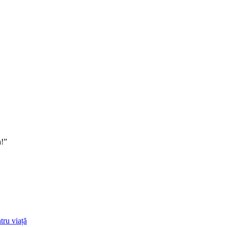
a!”
tru viață