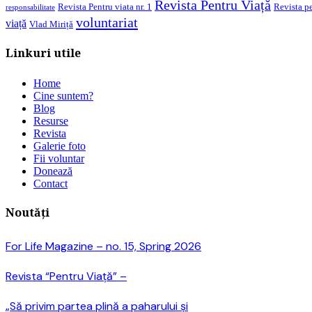
Revista Pentru Viață
Revista pe
Revista Pentru viata nr. 1
responsabilitate
voluntariat
viață
Vlad Miriță
Linkuri utile
Home
Cine suntem?
Blog
Resurse
Revista
Galerie foto
Fii voluntar
Donează
Contact
Noutăți
For Life Magazine – no. 15, Spring 2026
Revista “Pentru Viață” –
„Să privim partea plină a paharului și