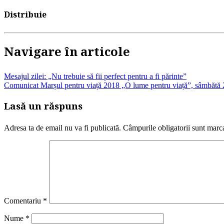
Distribuie
Navigare în articole
Mesajul zilei: „Nu trebuie să fii perfect pentru a fi părinte”
Comunicat Marșul pentru viață 2018 „O lume pentru viață”, sâmbătă 2
Lasă un răspuns
Adresa ta de email nu va fi publicată.
Câmpurile obligatorii sunt marc
Comentariu
*
Nume
*