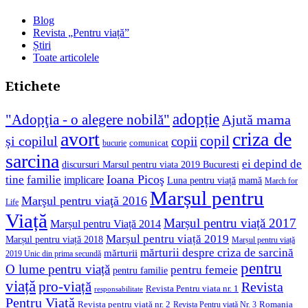
Blog
Revista „Pentru viață”
Știri
Toate articolele
Etichete
adopție
"Adopţia - o alegere nobilă"
Ajută mama
avort
criza de
copil
și copilul
copii
comunicat
bucurie
sarcina
ei depind de
discursuri Marsul pentru viata 2019 Bucuresti
Ioana Picoş
tine
familie
implicare
Luna pentru viață
mamă
March for
Marșul pentru
Marşul pentru viaţă 2016
Life
Viață
Marșul pentru viață 2017
Marșul pentru Viață 2014
Marșul pentru viață 2019
Marșul pentru viață 2018
Marșul pentru viață
mărturii despre criza de sarcină
mărturii
2019 Unic din prima secundă
pentru
O lume pentru viață
pentru femeie
pentru familie
viață
pro-viață
Revista
Revista Pentru viata nr. 1
responsabilitate
Pentru Viață
Revista pentru viață nr. 2
Romania
Revista Pentru viață Nr. 3