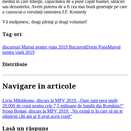
mediul în care trăieşte, capacitatea de a pune capăt foamei, sărăciei
sau dezastrelor. Avem puterea de a fi cea mai bună generaţie pe care
a cunoscut-o vreodată omenirea.J.F. Kennedy
Vă mulţumesc, dragi părinţi şi dragi voluntari!
Tag-uri:
discursuri Marsul pentru viata 2019 Bucuresti
Dorin Popa
Marșul
pentru viață 2019
Distribuie
Navigare în articole
Liviu Mihăileanu, discurs la MPV 2019: „Oare sunt prea mulți
20.000 de copii pentru cele 7,5 milioane de familii din România?”
Ivona Boitan, discurs la MPV 2019: „Nu există zi în care să nu te
gândeşti câţi ani ar fi avut acest copil”
Lasă un răspuns