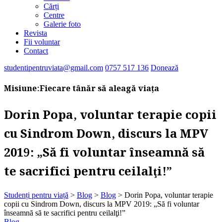
Cărți
Centre
Galerie foto
Revista
Fii voluntar
Contact
studentipentruviata@gmail.com
0757 517 136
Donează
Misiune:
Fiecare tânăr să aleagă viața
Dorin Popa, voluntar terapie copii
cu Sindrom Down, discurs la MPV
2019: „Să fi voluntar înseamnă să
te sacrifici pentru ceilalţi!”
Studenți pentru viață
>
Blog
>
Blog
>
Dorin Popa, voluntar terapie
copii cu Sindrom Down, discurs la MPV 2019: „Să fi voluntar
înseamnă să te sacrifici pentru ceilalţi!”
Blog