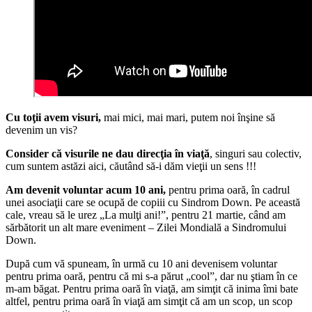
Cu toţii avem visuri,
mai mici, mai mari, putem noi înşine să
devenim un vis?
Consider că visurile ne dau direcţia în viaţă
, singuri sau colectiv,
cum suntem astăzi aici, căutând să-i dăm vieţii un sens !!!
Am devenit voluntar acum 10 ani,
pentru prima oară, în cadrul
unei asociaţii care se ocupă de copiii cu Sindrom Down. Pe această
cale, vreau să le urez „La mulţi ani!”, pentru 21 martie, când am
sărbătorit un alt mare eveniment – Zilei Mondială a Sindromului
Down.
După cum vă spuneam, în urmă cu 10 ani devenisem voluntar
pentru prima oară, pentru că mi s-a părut „cool”, dar nu ştiam în ce
m-am băgat. Pentru prima oară în viaţă, am simţit că inima îmi bate
altfel, pentru prima oară în viaţă am simţit că am un scop, un scop