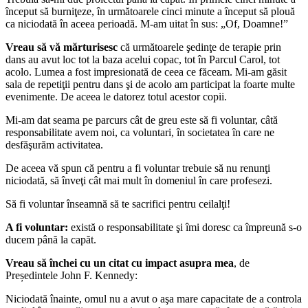
început să burniţeze, în următoarele cinci minute a început să plouă
ca niciodată în aceea perioadă. M-am uitat în sus: „Of, Doamne!”
Vreau să vă mărturisesc
că următoarele şedinţe de terapie prin
dans au avut loc tot la baza acelui copac, tot în Parcul Carol, tot
acolo. Lumea a fost impresionată de ceea ce făceam. Mi-am găsit
sala de repetiţii pentru dans şi de acolo am participat la foarte multe
evenimente. De aceea le datorez totul acestor copii.
Mi-am dat seama pe parcurs cât de greu este să fi voluntar, câtă
responsabilitate avem noi, ca voluntari, în societatea în care ne
desfăşurăm activitatea.
De aceea vă spun că pentru a fi voluntar trebuie să nu renunţi
niciodată, să înveţi cât mai mult în domeniul în care profesezi.
Să fi voluntar înseamnă să te sacrifici pentru ceilalţi!
A fi voluntar:
există o responsabilitate şi îmi doresc ca împreună s-o
ducem până la capăt.
Vreau să închei cu un citat cu impact asupra mea
, de
Președintele John F. Kennedy:
Niciodată înainte, omul nu a avut o aşa mare capacitate de a controla