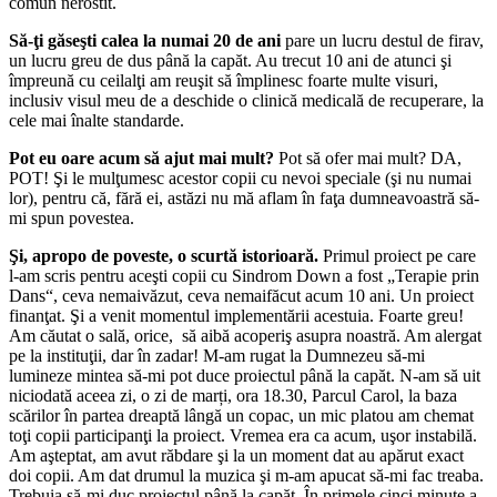
comun nerostit.
Să-ţi găseşti calea la numai 20 de ani
pare un lucru destul de firav,
un lucru greu de dus până la capăt. Au trecut 10 ani de atunci şi
împreună cu ceilalţi am reuşit să împlinesc foarte multe visuri,
inclusiv visul meu de a deschide o clinică medicală de recuperare, la
cele mai înalte standarde.
Pot eu oare acum să ajut mai mult?
Pot să ofer mai mult? DA,
POT! Şi le mulţumesc acestor copii cu nevoi speciale (şi nu numai
lor), pentru că, fără ei, astăzi nu mă aflam în faţa dumneavoastră să-
mi spun povestea.
Şi, apropo de poveste, o scurtă istorioară.
Primul proiect pe care
l-am scris pentru aceşti copii cu Sindrom Down a fost „Terapie prin
Dans“, ceva nemaivăzut, ceva nemaifăcut acum 10 ani. Un proiect
finanţat. Şi a venit momentul implementării acestuia. Foarte greu!
Am căutat o sală, orice, să aibă acoperiş asupra noastră. Am alergat
pe la instituţii, dar în zadar! M-am rugat la Dumnezeu să-mi
lumineze mintea să-mi pot duce proiectul până la capăt. N-am să uit
niciodată aceea zi, o zi de marți, ora 18.30, Parcul Carol, la baza
scărilor în partea dreaptă lângă un copac, un mic platou am chemat
toţi copii participanţi la proiect. Vremea era ca acum, uşor instabilă.
Am aşteptat, am avut răbdare şi la un moment dat au apărut exact
doi copii. Am dat drumul la muzica şi m-am apucat să-mi fac treaba.
Trebuia să-mi duc proiectul până la capăt. În primele cinci minute a