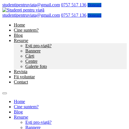
studentipentruviata@gmail.com
0757 517 136
Donează
studentipentruviata@gmail.com
0757 517 136
Donează
Home
Cine suntem?
Blog
Resurse
Ești pro-viață?
Bannere
Cărți
Centre
Galerie foto
Revista
Fii voluntar
Contact
Home
Cine suntem?
Blog
Resurse
Ești pro-viață?
Bannere