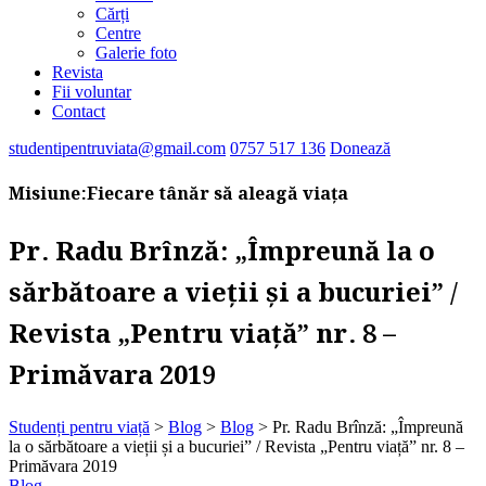
Cărți
Centre
Galerie foto
Revista
Fii voluntar
Contact
studentipentruviata@gmail.com
0757 517 136
Donează
Misiune:
Fiecare tânăr să aleagă viața
Pr. Radu Brînză: „Împreună la o
sărbătoare a vieții și a bucuriei” /
Revista „Pentru viață” nr. 8 –
Primăvara 2019
Studenți pentru viață
>
Blog
>
Blog
>
Pr. Radu Brînză: „Împreună
la o sărbătoare a vieții și a bucuriei” / Revista „Pentru viață” nr. 8 –
Primăvara 2019
Blog