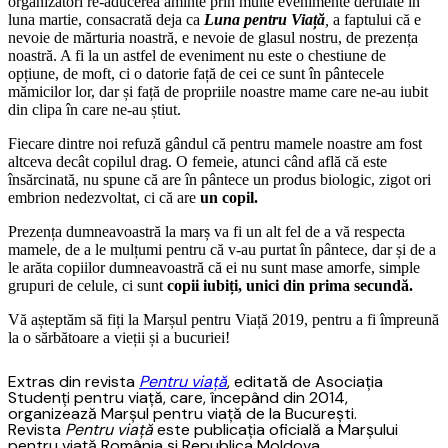
organizatori re-aducerea aminte prin multe evenimente derulate în
luna martie, consacrată deja ca
Luna pentru Viață
,
a faptului că e
nevoie de mărturia noastră, e nevoie de glasul nostru, de prezența
noastră. A fi la un astfel de eveniment nu este o chestiune de
opțiune, de moft, ci o datorie față de cei ce sunt în pântecele
mămicilor lor, dar și față de propriile noastre mame care ne-au iubit
din clipa în care ne-au știut.
Fiecare dintre noi refuză gândul că pentru mamele noastre am fost
altceva decât copilul drag. O femeie, atunci când află că este
însărcinată, nu spune că are în pântece un produs biologic, zigot ori
embrion nedezvoltat, ci că are
un copil.
Prezența dumneavoastră la marș va fi un alt fel de a vă respecta
mamele, de a le mulțumi pentru că v-au purtat în pântece, dar și de a
le arăta copiilor dumneavoastră că ei nu sunt mase amorfe, simple
grupuri de celule, ci sunt
copii iubiți, unici din prima secundă.
Vă așteptăm să fiți la Marșul pentru Viață 2019, pentru a fi împreună
la o sărbătoare a vieții și a bucuriei!
Extras din revista
Pentru viață
, editată de Asociația
Studenți pentru viață, care, începând din 2014,
organizează Marșul pentru viață de la București.
Revista
Pentru viață
este publicația oficială a Marșului
pentru viață România și Republica Moldova.