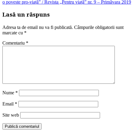
o poveste pro-viață” / Revista „Pentru viață” nr. 9 – Primăvara 2019
articole
Lasă un răspuns
Adresa ta de email nu va fi publicată.
Câmpurile obligatorii sunt
marcate cu
*
Comentariu
*
Nume
*
Email
*
Site web