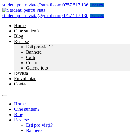
studentipentruviata@gmail.com
0757 517 136
Donează
studentipentruviata@gmail.com
0757 517 136
Donează
Home
Cine suntem?
Blog
Resurse
Ești pro-viață?
Bannere
Cărți
Centre
Galerie foto
Revista
Fii voluntar
Contact
Home
Cine suntem?
Blog
Resurse
Ești pro-viață?
Bannere