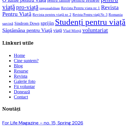
pentru femeie
pentru familie
viață
pro-viață
Revista
Revista Pentru viata nr. 1
responsabilitate
Pentru Viață
Revista pentru viață nr. 2
Romania
Revista Pentru viață Nr. 3
Studenți pentru viață
sprijin
Sindrom Down
sarcină
voluntariat
Săptămâna pentru Viaţă
viață
Vlad Miriță
Linkuri utile
Home
Cine suntem?
Blog
Resurse
Revista
Galerie foto
Fii voluntar
Donează
Contact
Noutăți
For Life Magazine – no. 15, Spring 2026