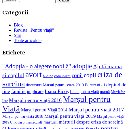
după:
Categorii
Blog
Revista „Pentru viață”
Știri
Toate articolele
Etichete
adopție
"Adopţia - o alegere nobilă"
Ajută mama
avort
criza de
copil
și copilul
copii
comunicat
bucurie
sarcina
ei depind de
discursuri Marsul pentru viata 2019 Bucuresti
Ioana Picoş
tine
familie
implicare
Luna pentru viață
mamă
March for
Marșul pentru
Marşul pentru viaţă 2016
Life
Viață
Marșul pentru viață 2017
Marșul pentru Viață 2014
Marșul pentru viață 2019
Marșul pentru viață 2018
Marșul pentru viață
mărturii despre criza de sarcină
mărturii
2019 Unic din prima secundă
pentru
O lume pentru viață