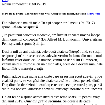
niciun comentariu
03/03/2019
de Pr. Radu Brînză, Coordonator pro vita, Arhiepiscopia Iașilor, în revista
Pentru viață
Din pântecele maicii mele Tu ești acoperitorul meu” (
Ps.
70, 7)
spune
Sfânta Scriptură.
„Pe parcursul educației medicale, am învățat că viața umană începe
din momentul concepției” (Dr. Alfred M. Bongioanni, Universitatea
Pennsylvania) spune
Știința.
Deși la mii de ani distanță, cele două citate se întrepătrund, se susțin
reciproc și mărturisesc același adevăr:
venim în lume
din momentul
întâlnirii celor două celule umane, venim ca dar al lui Dumnezeu,
venim unici și frumoși, cu un destin ales, acela de a deveni minunate
făpturi într-o măreață creație.
Putem aduce încă multe alte citate care să susțină acest adevăr. Și de
cealaltă parte, se vor găsi alte citate care să le anuleze pe cele dintâi.
Dar, dincolo de războiul textelor, este acel
ceva
pe care-l știm, parcă
din ființa noastră lăuntrică: adevărul existenței noastre dintru început.
Un alt fel de a spune aceste lucruri este tema Marșului pentru Viață
din anul 2019,
Unic din prima secundă
.
Se dorește de către