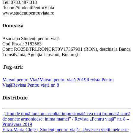
Tel: 0733.487.318
fb.com/StudentiPentruViata
www.studentipentruviata.ro
Donează
Asociația Studenți pentru viață
Cod Fiscal: 3183563
Cont: RO25BTRLRONCRT0V17367901 (RON), deschis la Banca
Transilvania, Agenția Lipscani, București
Tag-uri:
Marșul pentru Viață
Marșul pentru viață 2019
Revista Pentru
Viață
Revista Pentru viață nr. 8
Distribuie
Navigare
„Timp de nouă luni am ascultat impresionată cea mai frumoasă sumă
de sunete armonioase: inima mamei” / Revista „Pentru viață” nr. 8 –
Primăvara 2019
în
Eliza-Maria Cloțea, Studenți pentru viață: „Povestea vieții mele este