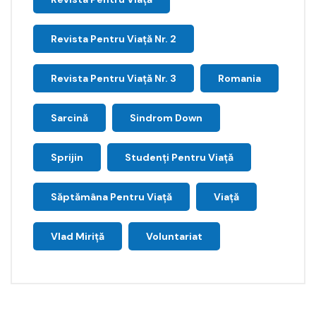
Revista Pentru Viață Nr. 2
Revista Pentru Viață Nr. 3
Romania
Sarcină
Sindrom Down
Sprijin
Studenți Pentru Viață
Săptămâna Pentru Viaţă
Viață
Vlad Miriță
Voluntariat