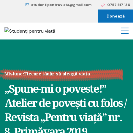
studentipentruviata@gmail.com
0757 517 136
Donează
Misiune:
Fiecare tânăr să aleagă viața
„Spune-mi o poveste!”
Atelier de povești cu folos /
Revista „Pentru viață” nr.
8, Primăvara 2019