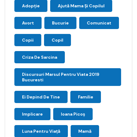
Adopție
Ajută Mama Și Copilul
Avort
Bucurie
Comunicat
Copii
Copil
Criza De Sarcina
Discursuri Marsul Pentru Viata 2019
Bucuresti
Ei Depind De Tine
Familie
Implicare
Ioana Picoş
Luna Pentru Viață
Mamă