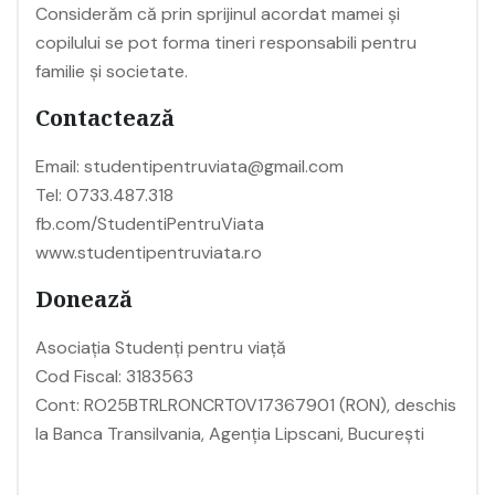
Considerăm că prin sprijinul acordat mamei și
copilului se pot forma tineri responsabili pentru
familie și societate.
Contactează
Email: studentipentruviata@gmail.com
Tel: 0733.487.318
fb.com/StudentiPentruViata
www.studentipentruviata.ro
Donează
Asociația Studenți pentru viață
Cod Fiscal: 3183563
Cont: RO25BTRLRONCRT0V17367901 (RON), deschis
la Banca Transilvania, Agenția Lipscani, București