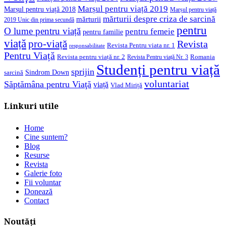
Marșul pentru viață 2019
Marșul pentru viață 2018
Marșul pentru viață
mărturii despre criza de sarcină
mărturii
2019 Unic din prima secundă
pentru
O lume pentru viață
pentru femeie
pentru familie
viață
pro-viață
Revista
Revista Pentru viata nr. 1
responsabilitate
Pentru Viață
Revista pentru viață nr. 2
Romania
Revista Pentru viață Nr. 3
Studenți pentru viață
sprijin
Sindrom Down
sarcină
voluntariat
Săptămâna pentru Viaţă
viață
Vlad Miriță
Linkuri utile
Home
Cine suntem?
Blog
Resurse
Revista
Galerie foto
Fii voluntar
Donează
Contact
Noutăți