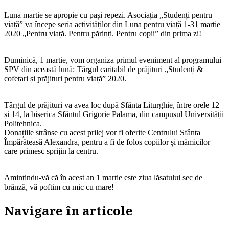
Luna martie se apropie cu pași repezi. Asociația „Studenți pentru
viață” va începe seria activităților din Luna pentru viață 1-31 martie
2020 „Pentru viață. Pentru părinți. Pentru copii” din prima zi!
Duminică, 1 martie, vom organiza primul eveniment al programului
SPV din această lună: Târgul caritabil de prăjituri „Studenți &
cofetari și prăjituri pentru viață” 2020.
Târgul de prăjituri va avea loc după Sfânta Liturghie, între orele 12
și 14, la biserica Sfântul Grigorie Palama, din campusul Universității
Politehnica.
Donațiile strânse cu acest prilej vor fi oferite Centrului Sfânta
Împărăteasă Alexandra, pentru a fi de folos copiilor și mămicilor
care primesc sprijin la centru.
Amintindu-vă că în acest an 1 martie este ziua lăsatului sec de
brânză, vă poftim cu mic cu mare!
Navigare în articole