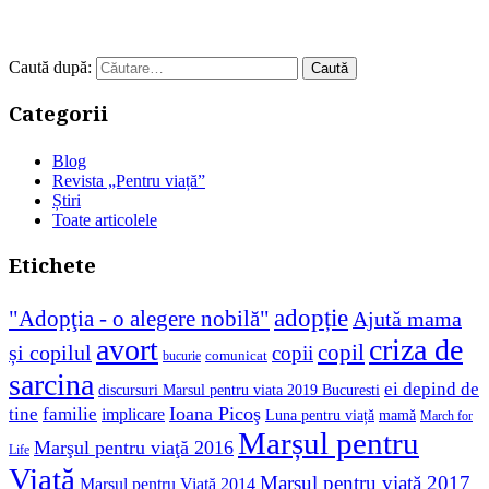
Caută după:
Categorii
Blog
Revista „Pentru viață”
Știri
Toate articolele
Etichete
adopție
"Adopţia - o alegere nobilă"
Ajută mama
avort
criza de
copil
și copilul
copii
comunicat
bucurie
sarcina
ei depind de
discursuri Marsul pentru viata 2019 Bucuresti
Ioana Picoş
tine
familie
implicare
Luna pentru viață
mamă
March for
Marșul pentru
Marşul pentru viaţă 2016
Life
Viață
Marșul pentru viață 2017
Marșul pentru Viață 2014