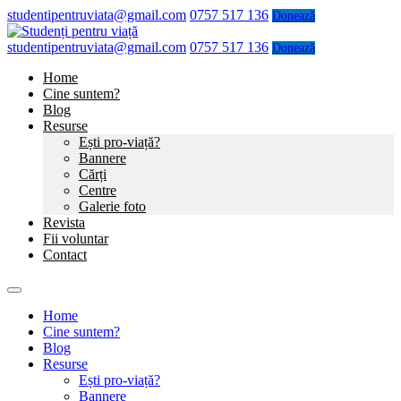
studentipentruviata@gmail.com
0757 517 136
Donează
studentipentruviata@gmail.com
0757 517 136
Donează
Home
Cine suntem?
Blog
Resurse
Ești pro-viață?
Bannere
Cărți
Centre
Galerie foto
Revista
Fii voluntar
Contact
Home
Cine suntem?
Blog
Resurse
Ești pro-viață?
Bannere