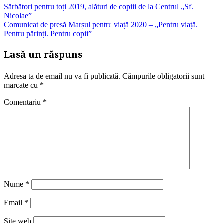
Sărbători pentru toți 2019, alături de copiii de la Centrul „Sf.
Nicolae”
Comunicat de presă Marșul pentru viață 2020 – „Pentru viață.
Pentru părinți. Pentru copii”
Lasă un răspuns
Adresa ta de email nu va fi publicată.
Câmpurile obligatorii sunt
marcate cu
*
Comentariu
*
Nume
*
Email
*
Site web