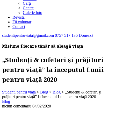
Cărți
Centre
Galerie foto
Revista
Fii voluntar
Contact
studentipentruviata@gmail.com
0757 517 136
Donează
Misiune:
Fiecare tânăr să aleagă viața
„Studenți & cofetari și prăjituri
pentru viață” la începutul Lunii
pentru viață 2020
Studenți pentru viață
>
Blog
>
Blog
>
„Studenți & cofetari și
prăjituri pentru viață” la începutul Lunii pentru viață 2020
Blog
niciun comentariu
04/02/2020