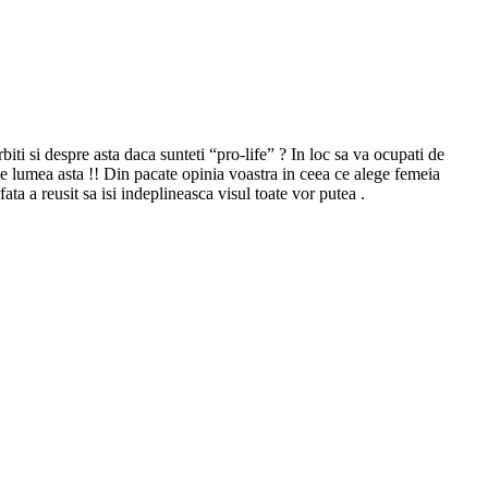
rbiti si despre asta daca sunteti “pro-life” ? In loc sa va ocupati de
 pe lumea asta !! Din pacate opinia voastra in ceea ce alege femeia
ta a reusit sa isi indeplineasca visul toate vor putea .