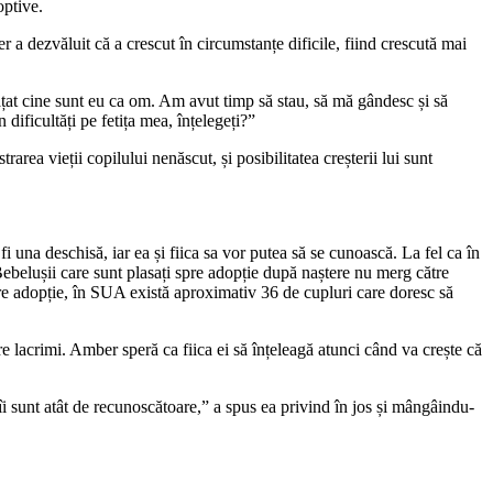
optive.
r a dezvăluit că a crescut în circumstanțe dificile, fiind crescută mai
nvățat cine sunt eu ca om. Am avut timp să stau, să mă gândesc și să
dificultăți pe fetița mea, înțelegeți?”
area vieții copilului nenăscut, și posibilitatea creșterii lui sunt
i una deschisă, iar ea și fiica sa vor putea să se cunoască. La fel ca în
Bebelușii care sunt plasați spre adopție după naștere nu merg către
spre adopție, în SUA există aproximativ 36 de cupluri care doresc să
tre lacrimi. Amber speră ca fiica ei să înțeleagă atunci când va crește că
îi sunt atât de recunoscătoare,” a spus ea privind în jos și mângâindu-