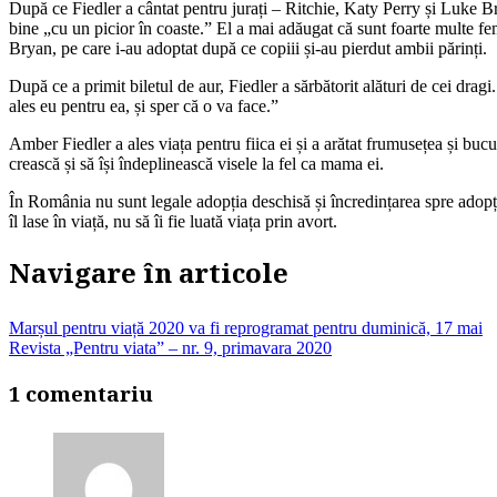
După ce Fiedler a cântat pentru jurați – Ritchie, Katy Perry și Luke Bry
bine „cu un picior în coaste.” El a mai adăugat că sunt foarte multe fem
Bryan, pe care i-au adoptat după ce copiii și-au pierdut ambii părinți.
După ce a primit biletul de aur, Fiedler a sărbătorit alături de cei dra
ales eu pentru ea, și sper că o va face.”
Amber Fiedler a ales viața pentru fiica ei și a arătat frumusețea și bucu
crească și să își îndeplinească visele la fel ca mama ei.
În România nu sunt legale adopția deschisă și încredințarea spre adopți
îl lase în viață, nu să îi fie luată viața prin avort.
Navigare în articole
Marșul pentru viață 2020 va fi reprogramat pentru duminică, 17 mai
Revista „Pentru viata” – nr. 9, primavara 2020
1 comentariu