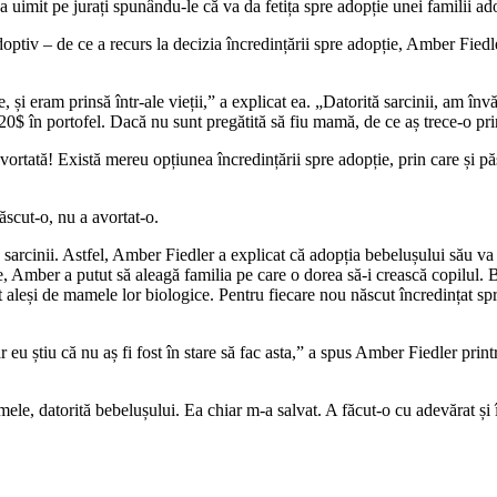
a uimit pe jurați spunându-le că va da fetița spre adopție unei familii ad
doptiv – de ce a recurs la decizia încredințării spre adopție, Amber Fiedle
, și eram prinsă într-ale vieții,” a explicat ea. „Datorită sarcinii, am î
20$ în portofel. Dacă nu sunt pregătită să fiu mamă, de ce aș trece-o prin 
rtată! Există mereu opțiunea încredințării spre adopție, prin care și păstr
scut-o, nu a avortat-o.
sarcinii. Astfel, Amber Fiedler a explicat că adopția bebelușului său va f
e, Amber a putut să aleagă familia pe care o dorea să-i crească copilul. 
ost aleși de mamele lor biologice. Pentru fiecare nou născut încredințat 
ar eu știu că nu aș fi fost în stare să fac asta,” a spus Amber Fiedler prin
ele, datorită bebelușului. Ea chiar m-a salvat. A făcut-o cu adevărat și 