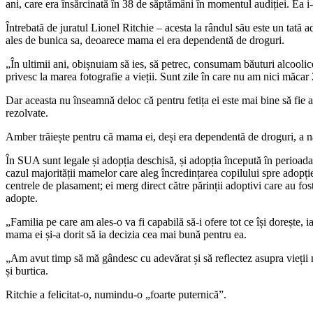
ani, care era însărcinată în 38 de săptămâni în momentul audiției. Ea i-
Întrebată de juratul Lionel Ritchie – acesta la rândul său este un tată a
ales de bunica sa, deoarece mama ei era dependentă de droguri.
„În ultimii ani, obișnuiam să ies, să petrec, consumam băuturi alcoolice
privesc la marea fotografie a vieții. Sunt zile în care nu am nici măcar 
Dar aceasta nu înseamnă deloc că pentru fetița ei este mai bine să fie avo
rezolvate.
Amber trăiește pentru că mama ei, deși era dependentă de droguri, a nă
În SUA sunt legale și adopția deschisă, și adopția începută în perioada 
cazul majorității mamelor care aleg încredințarea copilului spre adopți
centrele de plasament; ei merg direct către părinții adoptivi care au f
adopte.
„Familia pe care am ales-o va fi capabilă să-i ofere tot ce își dorește, i
mama ei și-a dorit să ia decizia cea mai bună pentru ea.
„Am avut timp să mă gândesc cu adevărat și să reflectez asupra vieții m
și burtica.
Ritchie a felicitat-o, numindu-o „foarte puternică”.