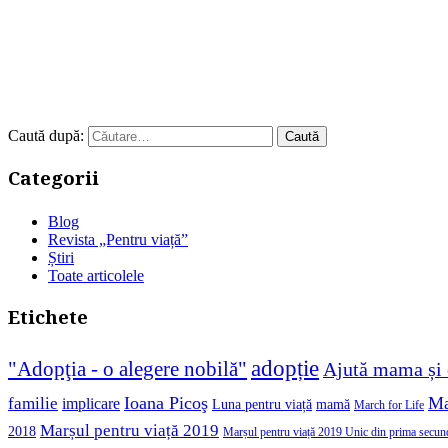
Caută după:
Categorii
Blog
Revista „Pentru viață”
Știri
Toate articolele
Etichete
adopție
"Adopţia - o alegere nobilă"
Ajută mama și 
Ioana Picoş
Ma
familie
implicare
Luna pentru viață
mamă
March for Life
Marșul pentru viață 2019
2018
Marșul pentru viață 2019 Unic din prima secun