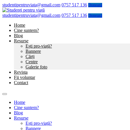
studentipentruviata@gmail.com
0757 517 136
Donează
studentipentruviata@gmail.com
0757 517 136
Donează
Home
Cine suntem?
Blog
Resurse
Ești pro-viață?
Bannere
Cărți
Centre
Galerie foto
Revista
Fii voluntar
Contact
Home
Cine suntem?
Blog
Resurse
Ești pro-viață?
Bannere