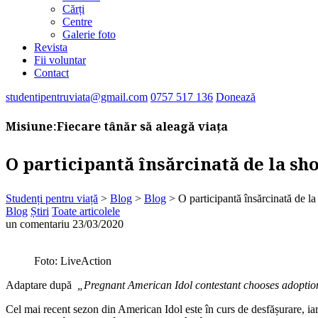
Cărți
Centre
Galerie foto
Revista
Fii voluntar
Contact
studentipentruviata@gmail.com
0757 517 136
Donează
Misiune:
Fiecare tânăr să aleagă viața
O participantă însărcinată de la sh
Studenți pentru viață
>
Blog
>
Blog
>
O participantă însărcinată de l
Blog
Știri
Toate articolele
un comentariu
23/03/2020
Foto: LiveAction
Adaptare după
„Pregnant American Idol contestant chooses adoption
Cel mai recent sezon din American Idol este în curs de desfășurare, iar