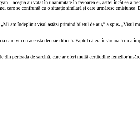
an – aceștia au votat în unanimitate în favoarea ei, astfel încât ea a tr
ei care se confruntă cu o situație similară și care urmăresc emisiunea. B
gi. „Mi-am îndeplinit visul astăzi primind biletul de aur,” a spus. „Visul 
ria care vin cu această decizie dificilă. Faptul că era însărcinată nu a îm
e din perioada de sarcină, care ar oferi multă certitudine femeilor însăr