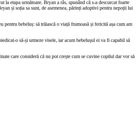
ecut la etapa următoare. Bryan a râs, spunând că s-a descurcat foarte
ryan și soția sa sunt, de asemenea, părinți adoptivi pentru nepoții lui
meu pentru bebeluș: să trăiască o viață frumoasă și fericită așa cum am
piedicat-o să-și urmeze visele, iar acum bebelușul ei va fi capabil să
cinate care consideră că nu pot crește cum se cuvine copilul dar vor să