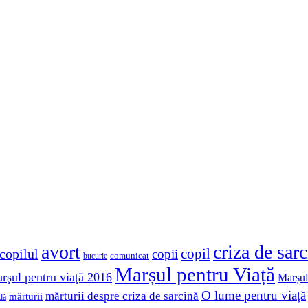
avort
criza de sar
copil
copilul
copii
comunicat
bucurie
Marșul pentru Viață
rşul pentru viaţă 2016
Marșul
O lume pentru viață
mărturii despre criza de sarcină
mărturii
dă