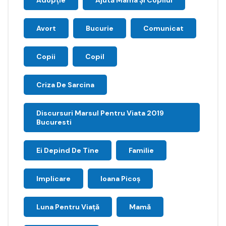
Adopție
Ajută Mama Și Copilul
Avort
Bucurie
Comunicat
Copii
Copil
Criza De Sarcina
Discursuri Marsul Pentru Viata 2019
Bucuresti
Ei Depind De Tine
Familie
Implicare
Ioana Picoş
Luna Pentru Viață
Mamă