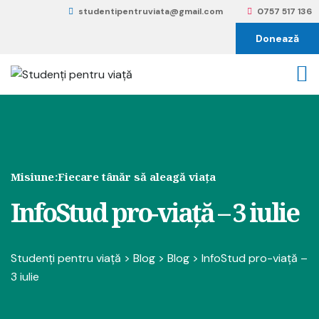
studentipentruviata@gmail.com
0757 517 136
Donează
Misiune:
Fiecare tânăr să aleagă viața
InfoStud pro-viață – 3 iulie
Studenți pentru viață
>
Blog
>
Blog
>
InfoStud pro-viață –
3 iulie