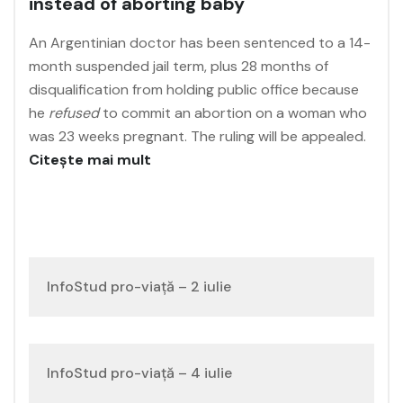
instead of aborting baby
An Argentinian doctor has been sentenced to a 14-
month suspended jail term, plus 28 months of
disqualification from holding public office because
he
refused
to commit an abortion on a woman who
was 23 weeks pregnant. The ruling will be appealed.
Citește mai mult
Navigare
InfoStud pro-viață – 2 iulie
în
articole
InfoStud pro-viață – 4 iulie