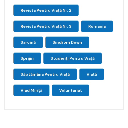
Revista Pentru Viață Nr. 2
Revista Pentru Viață Nr. 3
Romania
Sarcină
Sindrom Down
Sprijin
Studenți Pentru Viață
Săptămâna Pentru Viaţă
Viață
Vlad Miriță
Voluntariat