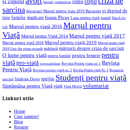
avort
criza de
copil
și copilul
copii
comunicat
bucurie
sarcina
ei depind de
discursuri Marsul pentru viata 2019 Bucuresti
Ioana Picoş
tine
familie
implicare
Luna pentru viață
mamă
March for
Marșul pentru
Marşul pentru viaţă 2016
Life
Viață
Marșul pentru viață 2017
Marșul pentru Viață 2014
Marșul pentru viață 2019
Marșul pentru viață 2018
Marșul pentru viață
mărturii despre criza de sarcină
mărturii
2019 Unic din prima secundă
pentru
O lume pentru viață
pentru femeie
pentru familie
viață
pro-viață
Revista
Revista Pentru viata nr. 1
responsabilitate
Pentru Viață
Revista pentru viață nr. 2
Romania
Revista Pentru viață Nr. 3
Studenți pentru viață
sprijin
Sindrom Down
sarcină
voluntariat
Săptămâna pentru Viaţă
viață
Vlad Miriță
Linkuri utile
Home
Cine suntem?
Blog
Resurse