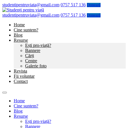
studentipentruviata@gmail.com
0757 517 136
Donează
studentipentruviata@gmail.com
0757 517 136
Donează
Home
Cine suntem?
Blog
Resurse
Ești pro-viață?
Bannere
Cărți
Centre
Galerie foto
Revista
Fii voluntar
Contact
Home
Cine suntem?
Blog
Resurse
Ești pro-viață?
Bannere