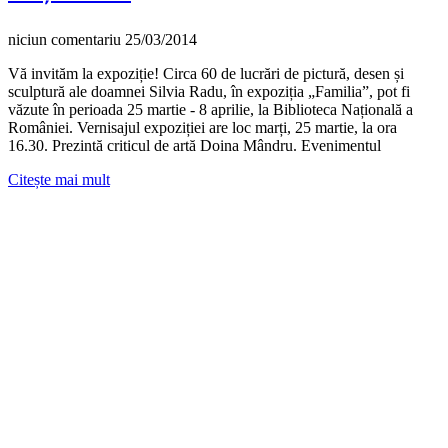
niciun comentariu
25/03/2014
Vă invităm la expoziție! Circa 60 de lucrări de pictură, desen și
sculptură ale doamnei Silvia Radu, în expoziția „Familia”, pot fi
văzute în perioada 25 martie - 8 aprilie, la Biblioteca Națională a
României. Vernisajul expoziției are loc marți, 25 martie, la ora
16.30. Prezintă criticul de artă Doina Mândru. Evenimentul
Citește mai mult