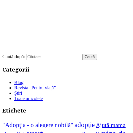
Caută după:
Categorii
Blog
Revista „Pentru viață”
Știri
Toate articolele
Etichete
adopție
"Adopţia - o alegere nobilă"
Ajută mama