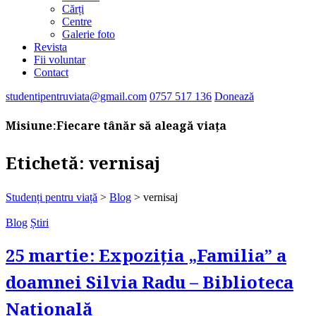
Cărți
Centre
Galerie foto
Revista
Fii voluntar
Contact
studentipentruviata@gmail.com
0757 517 136
Donează
Misiune:
Fiecare tânăr să aleagă viața
Etichetă:
vernisaj
Studenți pentru viață
>
Blog
>
vernisaj
Blog
Știri
25 martie: Expoziția „Familia” a
doamnei Silvia Radu – Biblioteca
Națională