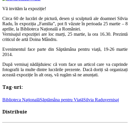
Vă invităm la expoziție!
Circa 60 de lucrări de pictură, desen și sculptură ale doamnei Silvia
Radu, în expoziția „Familia”, pot fi văzute în perioada 25 martie – 8
aprilie, la Biblioteca Națională a României.
Vernisajul expoziției are loc marți, 25 martie, la ora 16.30. Prezintă
criticul de artă Doina Mândru.
Evenimentul face parte din Săptămâna pentru viață, 19-26 martie
2014.
După vernisaj nădăjduiesc că vom face un articol care va cuprinde
fotografii la multe dintre lucrările prezente. Dacă doriți să organizați
această expoziție în alt oraș, vă rugăm să ne anunțati.
Tag-uri:
Biblioteca Națională
Săptămâna pentru Viaţă
Silvia Radu
vernisaj
Distribuie