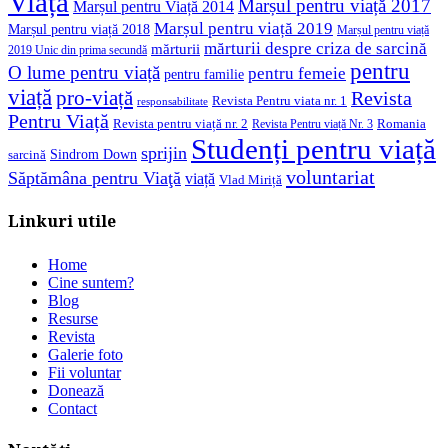
Viață
Marșul pentru viață 2017
Marșul pentru Viață 2014
Marșul pentru viață 2019
Marșul pentru viață 2018
Marșul pentru viață
mărturii despre criza de sarcină
mărturii
2019 Unic din prima secundă
pentru
O lume pentru viață
pentru femeie
pentru familie
viață
pro-viață
Revista
Revista Pentru viata nr. 1
responsabilitate
Pentru Viață
Revista pentru viață nr. 2
Romania
Revista Pentru viață Nr. 3
Studenți pentru viață
sprijin
Sindrom Down
sarcină
voluntariat
Săptămâna pentru Viaţă
viață
Vlad Miriță
Linkuri utile
Home
Cine suntem?
Blog
Resurse
Revista
Galerie foto
Fii voluntar
Donează
Contact