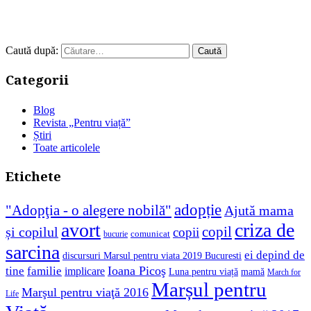
Caută după:
Categorii
Blog
Revista „Pentru viață”
Știri
Toate articolele
Etichete
adopție
"Adopţia - o alegere nobilă"
Ajută mama
avort
criza de
copil
și copilul
copii
comunicat
bucurie
sarcina
ei depind de
discursuri Marsul pentru viata 2019 Bucuresti
Ioana Picoş
tine
familie
implicare
Luna pentru viață
mamă
March for
Marșul pentru
Marşul pentru viaţă 2016
Life