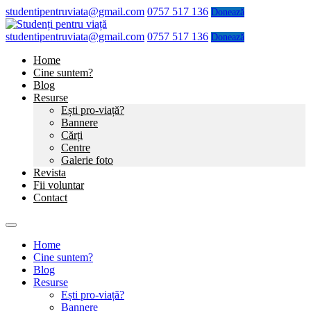
studentipentruviata@gmail.com
0757 517 136
Donează
studentipentruviata@gmail.com
0757 517 136
Donează
Home
Cine suntem?
Blog
Resurse
Ești pro-viață?
Bannere
Cărți
Centre
Galerie foto
Revista
Fii voluntar
Contact
Home
Cine suntem?
Blog
Resurse
Ești pro-viață?
Bannere