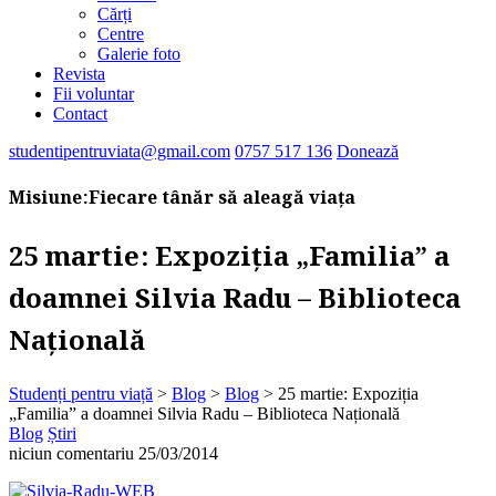
Cărți
Centre
Galerie foto
Revista
Fii voluntar
Contact
studentipentruviata@gmail.com
0757 517 136
Donează
Misiune:
Fiecare tânăr să aleagă viața
25 martie: Expoziția „Familia” a
doamnei Silvia Radu – Biblioteca
Națională
Studenți pentru viață
>
Blog
>
Blog
>
25 martie: Expoziția
„Familia” a doamnei Silvia Radu – Biblioteca Națională
Blog
Știri
niciun comentariu
25/03/2014