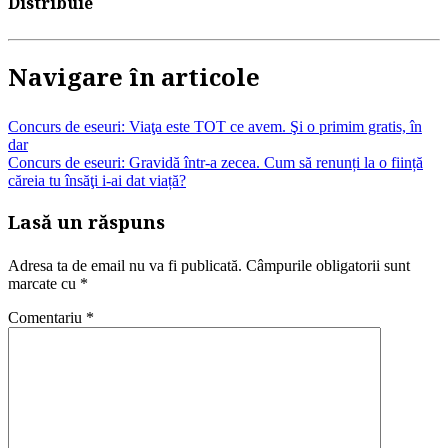
Distribuie
Navigare în articole
Concurs de eseuri: Viaţa este TOT ce avem. Şi o primim gratis, în
dar
Concurs de eseuri: Gravidă într-a zecea. Cum să renunți la o ființă
căreia tu însăţi i-ai dat viață?
Lasă un răspuns
Adresa ta de email nu va fi publicată.
Câmpurile obligatorii sunt
marcate cu
*
Comentariu
*