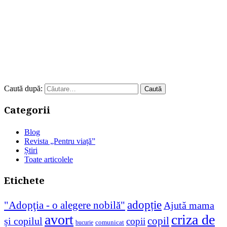
Caută după:
Categorii
Blog
Revista „Pentru viață”
Știri
Toate articolele
Etichete
adopție
"Adopţia - o alegere nobilă"
Ajută mama
avort
criza de
copil
și copilul
copii
comunicat
bucurie