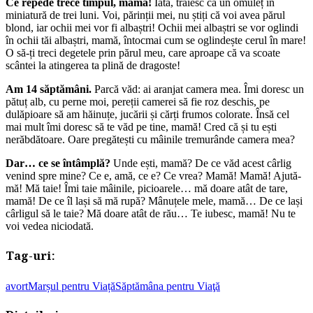
Ce repede trece timpul, mamă!
Iată, trăiesc ca un omuleț în
miniatură de trei luni. Voi, părinții mei, nu știți că voi avea părul
blond, iar ochii mei vor fi albaștri! Ochii mei albaștri se vor oglindi
în ochii tăi albaștri, mamă, întocmai cum se oglindește cerul în mare!
O să-ți treci degetele prin părul meu, care aproape că va scoate
scântei la atingerea ta plină de dragoste!
Am 14 săptămâni.
Parcă văd: ai aranjat camera mea. Îmi doresc un
pătuț alb, cu perne moi, pereții camerei să fie roz deschis, pe
dulăpioare să am hăinuțe, jucării și cărți frumos colorate. Însă cel
mai mult îmi doresc să te văd pe tine, mamă! Cred că și tu ești
nerăbdătoare. Oare pregătești cu mâinile tremurânde camera mea?
Dar… ce se întâmplă?
Unde ești, mamă? De ce văd acest cârlig
venind spre mine? Ce e, amă, ce e? Ce vrea? Mamă! Mamă! Ajută-
mă! Mă taie! Îmi taie mâinile, picioarele… mă doare atât de tare,
mamă! De ce îl lași să mă rupă? Mânuțele mele, mamă… De ce lași
cârligul să le taie? Mă doare atât de rău… Te iubesc, mamă! Nu te
voi vedea niciodată.
Tag-uri:
avort
Marșul pentru Viață
Săptămâna pentru Viaţă