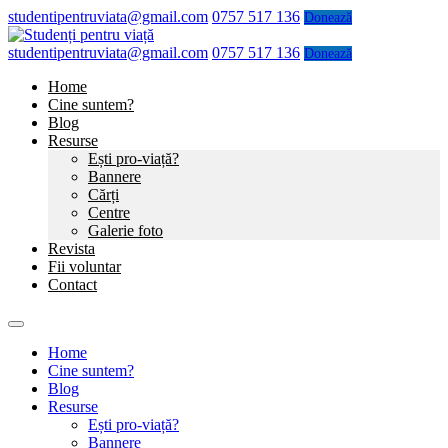
studentipentruviata@gmail.com
0757 517 136
Donează
studentipentruviata@gmail.com
0757 517 136
Donează
Home
Cine suntem?
Blog
Resurse
Ești pro-viață?
Bannere
Cărți
Centre
Galerie foto
Revista
Fii voluntar
Contact
Home
Cine suntem?
Blog
Resurse
Ești pro-viață?
Bannere