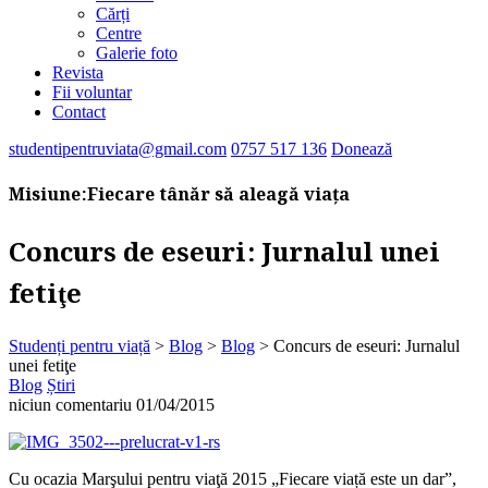
Cărți
Centre
Galerie foto
Revista
Fii voluntar
Contact
studentipentruviata@gmail.com
0757 517 136
Donează
Misiune:
Fiecare tânăr să aleagă viața
Concurs de eseuri: Jurnalul unei
fetiţe
Studenți pentru viață
>
Blog
>
Blog
>
Concurs de eseuri: Jurnalul
unei fetiţe
Blog
Știri
niciun comentariu
01/04/2015
Cu ocazia Marşului pentru viaţă 2015 „Fiecare viață este un dar”,