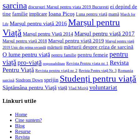
sarcina
ei depind de
discursuri Marsul pentru viata 2019 Bucuresti
Ioana Picoş
tine
familie
implicare
Luna pentru viață
mamă
March for
Marșul pentru
Marşul pentru viaţă 2016
Life
Viață
Marșul pentru viață 2017
Marșul pentru Viață 2014
Marșul pentru viață 2019
Marșul pentru viață 2018
Marșul pentru viață
mărturii despre criza de sarcină
mărturii
2019 Unic din prima secundă
pentru
O lume pentru viață
pentru femeie
pentru familie
viață
pro-viață
Revista
Revista Pentru viata nr. 1
responsabilitate
Pentru Viață
Revista pentru viață nr. 2
Romania
Revista Pentru viață Nr. 3
Studenți pentru viață
sprijin
Sindrom Down
sarcină
voluntariat
Săptămâna pentru Viaţă
viață
Vlad Miriță
Linkuri utile
Home
Cine suntem?
Blog
Resurse
Revista