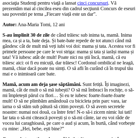
asociaţia Studenţi pentru viaţă a lansat
cinci concursuri
. Vă
prezentăm mai al cincilea eseu din cadrul secţiunii Concurs de eseuri
sau povestiri pe tema „Fiecare viață este un dar”.
Autor:
Ana-Maria Tomi, 12 ani
S-au împlinit 30 de zile
de când trăiesc sub inima ta, mamă. Inima
mea, ca și a ta, bate deja. Și bate-bate repede de tot atunci când mă
gândesc cât de mult mă veți iubi voi doi: mama și tata. Acestea vor fi
primele persoane pe care le voi striga: mama și tata și iarăși mama și
tata! Vă iubesc atât de mult! Poate nici nu știi încă, mamă, că eu
trăiesc aici: oi fi eu micuță, dar trăiesc! Cordonul ombilical ne leagă,
mamă, chiar dacă poate nu simți. O să afli în curând că în trupul tău
mai e o inimioară care bate.
Mamă, acum am deja şase săptămâni.
Sunt fetiță. Îți imaginezi,
mamă, cât de mult o să mă iubești? O să mă îmbraci în rochițe, o să-
mi împletești părul cu flori… Și eu te iubesc foarte-foarte-foarte
mult! O să ne plimbăm amândouă cu bicicleta prin parc vara, iar
iarna o să stăm sub pătură să citim povești. O să avem secretele
noastre: numai noi două, ca între fete! N-o să-i zicem nimic lui tati!
Iar tata o să-mi citească povești și o să-mi cânte, iar eu voi râde de
vocea lui caraghioasă, pe care o aud și acum, în burtă, când vorbește
cu mine: „Hei, bebe, ești bine?”