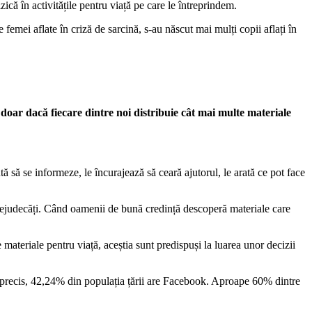
zică în activitățile pentru viață pe care le întreprindem.
 femei aflate în criză de sarcină, s-au născut mai mulți copii aflați în
e
doar dacă fiecare dintre noi distribuie cât mai multe materiale
tă să se informeze, le încurajează să ceară ajutorul, le arată ce pot face
 prejudecăți. Când oamenii de bună credință descoperă materiale care
ie materiale pentru viață, aceștia sunt predispuși la luarea unor decizii
 precis, 42,24% din populația țării are Facebook. Aproape 60% dintre