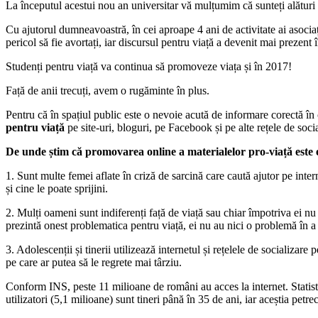
La începutul acestui nou an universitar vă mulțumim că sunteți alături de
Cu ajutorul dumneavoastră, în cei aproape 4 ani de activitate ai asociație
pericol să fie avortați, iar discursul pentru viață a devenit mai prezent î
Studenți pentru viață va continua să promoveze viața și în 2017!
Față de anii trecuți, avem o rugăminte în plus.
Pentru că în spațiul public este o nevoie acută de informare corectă în
pentru viață
pe site-uri, bloguri, pe Facebook și pe alte rețele de socia
De unde știm că promovarea online a materialelor pro-viață este 
1. Sunt multe femei aflate în criză de sarcină care caută ajutor pe inter
și cine le poate sprijini.
2. Mulți oameni sunt indiferenți față de viață sau chiar împotriva ei n
prezintă onest problematica pentru viață, ei nu au nici o problemă în a l
3. Adolescenții și tinerii utilizează internetul și rețelele de socializar
pe care ar putea să le regrete mai târziu.
Conform INS, peste 11 milioane de români au acces la internet. Statis
utilizatori (5,1 milioane) sunt tineri până în 35 de ani, iar aceștia petr