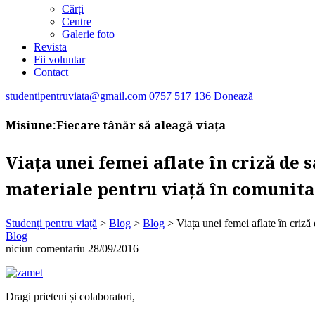
Cărți
Centre
Galerie foto
Revista
Fii voluntar
Contact
studentipentruviata@gmail.com
0757 517 136
Donează
Misiune:
Fiecare tânăr să aleagă viața
Viața unei femei aflate în criză de 
materiale pentru viață în comunita
Studenți pentru viață
>
Blog
>
Blog
>
Viața unei femei aflate în criză
Blog
niciun comentariu
28/09/2016
Dragi prieteni și colaboratori,