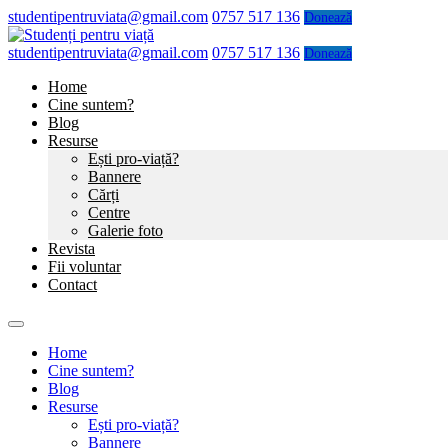
studentipentruviata@gmail.com
0757 517 136
Donează
studentipentruviata@gmail.com
0757 517 136
Donează
Home
Cine suntem?
Blog
Resurse
Ești pro-viață?
Bannere
Cărți
Centre
Galerie foto
Revista
Fii voluntar
Contact
Home
Cine suntem?
Blog
Resurse
Ești pro-viață?
Bannere