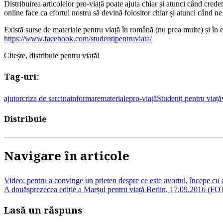
Distribuirea articolelor pro-viață poate ajuta chiar și atunci când cred
online face ca efortul nostru să devină folositor chiar și atunci când 
Există surse de materiale pentru viață în română (nu prea multe) și în 
https://www.facebook.com/studentipentruviata/
Citește, distribuie pentru viață!
Tag-uri:
ajutor
criza de sarcina
informare
materiale
pro-viață
Studenți pentru viață
Distribuie
Navigare în articole
Video: pentru a convinge un prieten despre ce este avortul, începe cu 
A douăsprezecea ediție a Marșul pentru viață Berlin, 17.09.2016 (
Lasă un răspuns