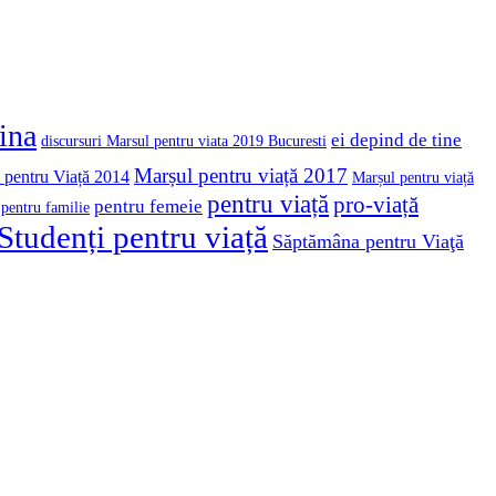
cina
ei depind de tine
discursuri Marsul pentru viata 2019 Bucuresti
Marșul pentru viață 2017
 pentru Viață 2014
Marșul pentru viață
pentru viață
pro-viață
pentru femeie
pentru familie
Studenți pentru viață
Săptămâna pentru Viaţă