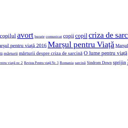
avort
criza de sar
copil
copilul
copii
comunicat
bucurie
Marșul pentru Viață
rşul pentru viaţă 2016
Marșul
O lume pentru viață
mărturii despre criza de sarcină
mărturii
dă
sprijin
Sindrom Down
ntru viață nr. 2
Romania
sarcină
Revista Pentru viață Nr. 3