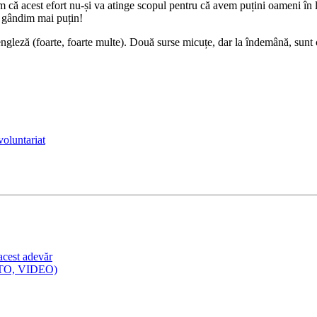
em că acest efort nu-și va atinge scopul pentru că avem puțini oameni în l
ne gândim mai puțin!
engleză (foarte, foarte multe). Două surse micuțe, dar la îndemână, sunt
voluntariat
acest adevăr
FOTO, VIDEO)