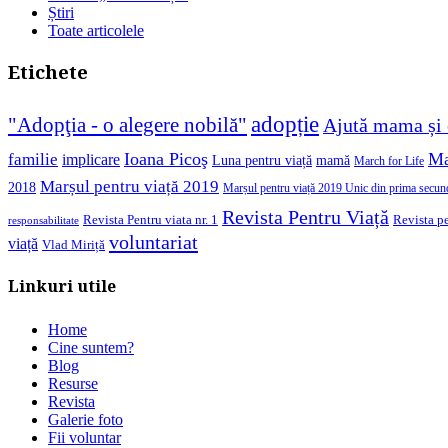
Știri
Toate articolele
Etichete
adopție
"Adopţia - o alegere nobilă"
Ajută mama și 
Ioana Picoş
Ma
familie
implicare
Luna pentru viață
mamă
March for Life
Marșul pentru viață 2019
2018
Marșul pentru viață 2019 Unic din prima secun
Revista Pentru Viață
Revista pe
Revista Pentru viata nr. 1
responsabilitate
voluntariat
viață
Vlad Miriță
Linkuri utile
Home
Cine suntem?
Blog
Resurse
Revista
Galerie foto
Fii voluntar