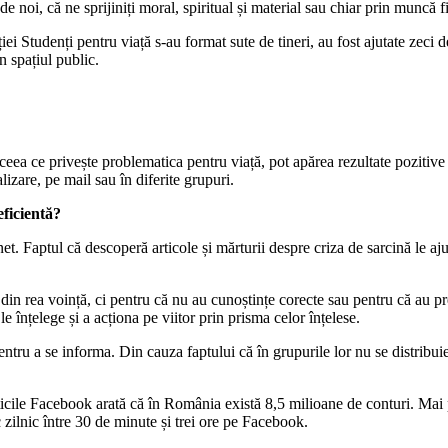
 noi, că ne sprijiniți moral, spiritual și material sau chiar prin muncă fi
i Studenți pentru viață s-au format sute de tineri, au fost ajutate zeci de
n spațiul public.
 ceea ce privește problematica pentru viață, pot apărea rezultate pozitiv
lizare, pe mail sau în diferite grupuri.
eficientă?
net. Faptul că descoperă articole și mărturii despre criza de sarcină le aju
u din rea voință, ci pentru că nu au cunoștințe corecte sau pentru că au
e înțelege și a acționa pe viitor prin prisma celor înțelese.
e pentru a se informa. Din cauza faptului că în grupurile lor nu se distribu
ticile Facebook arată că în România există 8,5 milioane de conturi. Mai
ec zilnic între 30 de minute și trei ore pe Facebook.