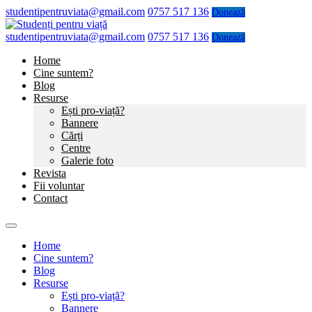
studentipentruviata@gmail.com
0757 517 136
Donează
studentipentruviata@gmail.com
0757 517 136
Donează
Home
Cine suntem?
Blog
Resurse
Ești pro-viață?
Bannere
Cărți
Centre
Galerie foto
Revista
Fii voluntar
Contact
Home
Cine suntem?
Blog
Resurse
Ești pro-viață?
Bannere