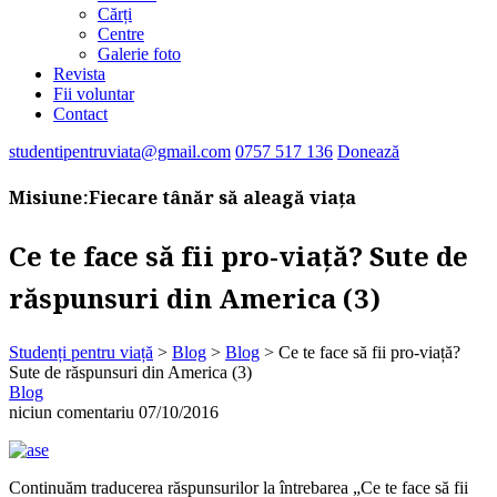
Cărți
Centre
Galerie foto
Revista
Fii voluntar
Contact
studentipentruviata@gmail.com
0757 517 136
Donează
Misiune:
Fiecare tânăr să aleagă viața
Ce te face să fii pro-viață? Sute de
răspunsuri din America (3)
Studenți pentru viață
>
Blog
>
Blog
>
Ce te face să fii pro-viață?
Sute de răspunsuri din America (3)
Blog
niciun comentariu
07/10/2016
Continuăm traducerea răspunsurilor la întrebarea „Ce te face să fii