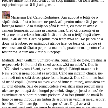
Fiecare dintre noi a fost creat cu un scop minunat, cu toate astea, nu
toți primim șansa să îl și atingem…
Marielena Del Calvo Rodriguez: Am adoptat o fetiță de o
săptămână, a fost o bucurie nespusă, atât pentru mine, cât și pentru
întreaga familie. Am răsfățat-o până la refuz, cu toate că avea o
cameră frumoasă, dormea în camera mea. Cred că prezența ei în
viața mea m-a relaxat într-atât încât am născut o fetiță după câteva
luni, la 40 de ani. Cred că prima mea fetiță mi-a adus-o pe cea de a
doua, și le iubesc pe amândouă atât de tare, cu toate că, trebuie să
recunosc, am răsfățat-o pe prima mai mult, poate tocmai pentru că a
fost prima. Acum am 2 fete și 6 nepoței.
Malinda Bean Gallant: Sunt pro-viață. Sunt, întâi de toate, creștină și
respect cele 10 Porunci (în cazul acesta, ,,Să nu ucizi.”). Dar, în
1972, când aveam 16 ani, avortul era ilegal. Părinții m-au dus la
New York și m-au obligat să avortez. Când am intrat în clinică, ne-
am trezit într-o sală de așteptare foarte luxoasă. Dar, când m-au luat
să ucidă copilul (mama nu avea voie să intre cu mine), atmosfera era
cu totul diferită. Sala de pruncucidere avea sticle mari precum niște
ulcioare pentru apă de-a lungul peretelui, sânge pe jos și o masă de
examinare cu suporturi pentru picioare. Am fost țintuită de masă în
timp ce mi-au introdus un furtun de aspirare în vagin și mi-au aspirat
bebelușul. Când am țipat, mi s-a spus să tac. După această
experiență terifiantă, am intrat în depresie și aproape m-am sinucis.