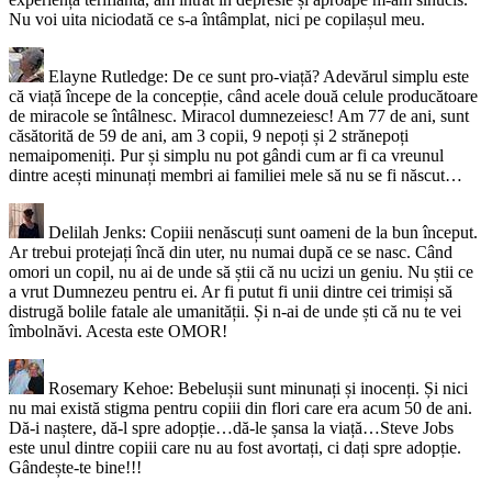
Nu voi uita niciodată ce s-a întâmplat, nici pe copilașul meu.
Elayne Rutledge: De ce sunt pro-viață? Adevărul simplu este
că viață începe de la concepție, când acele două celule producătoare
de miracole se întâlnesc. Miracol dumnezeiesc! Am 77 de ani, sunt
căsătorită de 59 de ani, am 3 copii, 9 nepoți și 2 strănepoți
nemaipomeniți. Pur și simplu nu pot gândi cum ar fi ca vreunul
dintre acești minunați membri ai familiei mele să nu se fi născut…
Delilah Jenks: Copiii nenăscuți sunt oameni de la bun început.
Ar trebui protejați încă din uter, nu numai după ce se nasc. Când
omori un copil, nu ai de unde să știi că nu ucizi un geniu. Nu știi ce
a vrut Dumnezeu pentru ei. Ar fi putut fi unii dintre cei trimiși să
distrugă bolile fatale ale umanității. Și n-ai de unde ști că nu te vei
îmbolnăvi. Acesta este OMOR!
Rosemary Kehoe: Bebelușii sunt minunați și inocenți. Și nici
nu mai există stigma pentru copiii din flori care era acum 50 de ani.
Dă-i naștere, dă-l spre adopție…dă-le șansa la viață…Steve Jobs
este unul dintre copiii care nu au fost avortați, ci dați spre adopție.
Gândește-te bine!!!