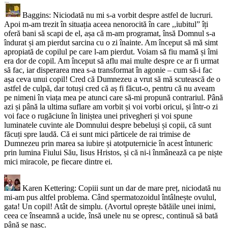
Baggins: Niciodată nu mi s-a vorbit despre astfel de lucruri.
Apoi m-am trezit în situația aceea nenorocită în care ,,iubitul” îți
oferă bani să scapi de el, așa că m-am programat, însă Domnul s-a
îndurat și am pierdut sarcina cu o zi înainte. Am început să mă simt
apropiată de copilul pe care l-am pierdut. Voiam să fiu mamă și îmi
era dor de copil. Am început să aflu mai multe despre ce ar fi urmat
să fac, iar disperarea mea s-a transformat în agonie – cum să-i fac
așa ceva unui copil! Cred că Dumnezeu a vrut să mă scutească de o
astfel de culpă, dar totuși cred că aș fi făcut-o, pentru că nu aveam
pe nimeni în viața mea pe atunci care să-mi propună contrariul. Până
azi și până la ultima suflare am vorbit și voi vorbi oricui, și într-o zi
voi face o rugăciune în liniștea unei privegheri și voi spune
luminatele cuvinte ale Domnului despre bebeluși și copii, că sunt
făcuți spre laudă. Că ei sunt mici părticele de rai trimise de
Dumnezeu prin marea sa iubire și atotputernicie în acest întuneric
prin lumina Fiului Său, Iisus Hristos, și că ni-i înmânează ca pe niște
mici miracole, pe fiecare dintre ei.
Karen Kettering: Copiii sunt un dar de mare preț, niciodată nu
mi-am pus altfel problema. Când spermatozoidul întâlnește ovulul,
gata! Un copil! Atât de simplu. (Avortul oprește bătăile unei inimi,
ceea ce înseamnă a ucide, însă unele nu se opresc, continuă să bată
până se nasc.