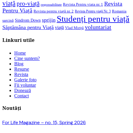
viață
pro-viață
Revista
Revista Pentru viata nr. 1
responsabilitate
Pentru Viață
Revista pentru viață nr. 2
Romania
Revista Pentru viață Nr. 3
Studenți pentru viață
sprijin
Sindrom Down
sarcină
voluntariat
Săptămâna pentru Viaţă
viață
Vlad Miriță
Linkuri utile
Home
Cine suntem?
Blog
Resurse
Revista
Galerie foto
Fii voluntar
Donează
Contact
Noutăți
For Life Magazine – no. 15, Spring 2026