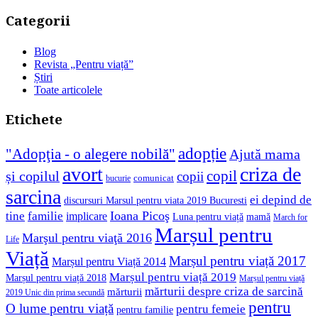
Categorii
Blog
Revista „Pentru viață”
Știri
Toate articolele
Etichete
adopție
"Adopţia - o alegere nobilă"
Ajută mama
avort
criza de
copil
și copilul
copii
comunicat
bucurie
sarcina
ei depind de
discursuri Marsul pentru viata 2019 Bucuresti
Ioana Picoş
tine
familie
implicare
Luna pentru viață
mamă
March for
Marșul pentru
Marşul pentru viaţă 2016
Life
Viață
Marșul pentru viață 2017
Marșul pentru Viață 2014
Marșul pentru viață 2019
Marșul pentru viață 2018
Marșul pentru viață
mărturii despre criza de sarcină
mărturii
2019 Unic din prima secundă
pentru
O lume pentru viață
pentru femeie
pentru familie