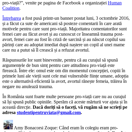
pro-viață?”, venite pe pagina de Facebook a organizației
Human
Coalition
.
Întrebarea
a fost pusă printr-un banner postat luni, 3 octombrie 2016,
și a făcut ca sute de americani să posteze comentarii în care arată
motivele pentru care sunt pro-viață. Majoritatea comentatorilor sunt
femei care au făcut avort și au cunoscut ce înseamnă trauma post-
avort, femei care au fost în criză de sarcină și au născut copilul sau
părinți care au adoptat imediat după naștere un copil al unei mame
care nu a putut să îl crească și a refuzat avortul.
Răspunsurile lor sunt binevenite, pentru că au curajul să spună
argumentele de bun simț pentru care atitudinea pro-viață este
firească. Între ele: omul este om din momentul concepției, copiii în
primele luni ale vieții sunt cele mai vulnerabile ființe umane, adopția
este o alternativă eficientă la avort, avortul rănește femeia, trăirea în
negare nu anulează trauma.
În România sunt foarte multe persoane pro-viață care nu au curajul
să își spună public opiniile. Sperăm că aceste mărturii vor ajuta și în
această direcție.
Dacă doriți să o faceți, vă rugăm să ne scrieți pe
adresa
studentipentruviata@gmail.com
.
Amy Bonacorsi Zoque: Când eram în colegiu eram pro-