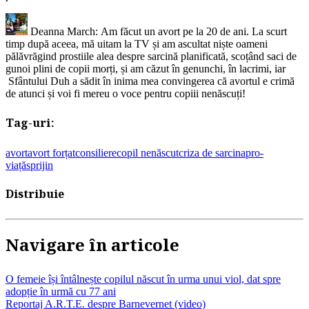
Deanna March: Am făcut un avort pe la 20 de ani. La scurt
timp după aceea, mă uitam la TV și am ascultat niște oameni
pălăvrăgind prostiile alea despre sarcină planificată, scoțând saci de
gunoi plini de copii morți, și am căzut în genunchi, în lacrimi, iar
Sfântului Duh a sădit în inima mea convingerea că avortul e crimă
de atunci și voi fi mereu o voce pentru copiii nenăscuți!
Tag-uri:
avort
avort forțat
consiliere
copil nenăscut
criza de sarcina
pro-
viață
sprijin
Distribuie
Navigare în articole
O femeie își întâlnește copilul născut în urma unui viol, dat spre
adopție în urmă cu 77 ani
Reportaj A.R.T.E. despre Barnevernet (video)