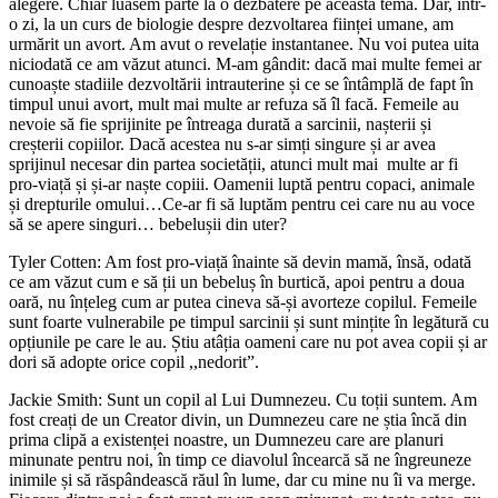
alegere. Chiar luasem parte la o dezbatere pe această temă. Dar, într-
o zi, la un curs de biologie despre dezvoltarea ființei umane, am
urmărit un avort. Am avut o revelație instantanee. Nu voi putea uita
niciodată ce am văzut atunci. M-am gândit: dacă mai multe femei ar
cunoaște stadiile dezvoltării intrauterine și ce se întâmplă de fapt în
timpul unui avort, mult mai multe ar refuza să îl facă. Femeile au
nevoie să fie sprijinite pe întreaga durată a sarcinii, nașterii și
creșterii copiilor. Dacă acestea nu s-ar simți singure și ar avea
sprijinul necesar din partea societății, atunci mult mai multe ar fi
pro-viață și și-ar naște copiii. Oamenii luptă pentru copaci, animale
și drepturile omului…Ce-ar fi să luptăm pentru cei care nu au voce
să se apere singuri… bebelușii din uter?
Tyler Cotten: Am fost pro-viață înainte să devin mamă, însă, odată
ce am văzut cum e să ții un bebeluș în burtică, apoi pentru a doua
oară, nu înțeleg cum ar putea cineva să-și avorteze copilul. Femeile
sunt foarte vulnerabile pe timpul sarcinii și sunt mințite în legătură cu
opțiunile pe care le au. Știu atâția oameni care nu pot avea copii și ar
dori să adopte orice copil ,,nedorit”.
Jackie Smith: Sunt un copil al Lui Dumnezeu. Cu toții suntem. Am
fost creați de un Creator divin, un Dumnezeu care ne știa încă din
prima clipă a existenței noastre, un Dumnezeu care are planuri
minunate pentru noi, în timp ce diavolul încearcă să ne îngreuneze
inimile și să răspândească răul în lume, dar cu mine nu îi va merge.