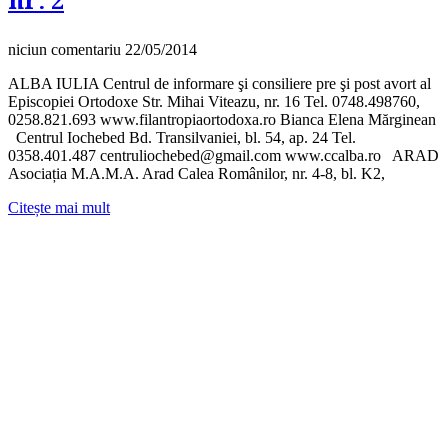
nr. 2
niciun comentariu
22/05/2014
ALBA IULIA Centrul de informare şi consiliere pre şi post avort al
Episcopiei Ortodoxe Str. Mihai Viteazu, nr. 16 Tel. 0748.498760,
0258.821.693 www.filantropiaortodoxa.ro Bianca Elena Mărginean
Centrul Iochebed Bd. Transilvaniei, bl. 54, ap. 24 Tel.
0358.401.487 centruliochebed@gmail.com www.ccalba.ro ARAD
Asociația M.A.M.A. Arad Calea Românilor, nr. 4-8, bl. K2,
Citește mai mult