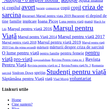
"Adopţia - o alegere nobilă"
Ajută mama
avort
criza de
copil
și copilul
copii
comunicat
bucurie
sarcina
ei depind de
discursuri Marsul pentru viata 2019 Bucuresti
Ioana Picoş
tine
familie
implicare
Luna pentru viață
mamă
March for
Marșul pentru
Marşul pentru viaţă 2016
Life
Viață
Marșul pentru viață 2017
Marșul pentru Viață 2014
Marșul pentru viață 2019
Marșul pentru viață 2018
Marșul pentru viață
mărturii despre criza de sarcină
mărturii
2019 Unic din prima secundă
pentru
O lume pentru viață
pentru femeie
pentru familie
viață
pro-viață
Revista
Revista Pentru viata nr. 1
responsabilitate
Pentru Viață
Revista pentru viață nr. 2
Romania
Revista Pentru viață Nr. 3
Studenți pentru viață
sprijin
Sindrom Down
sarcină
voluntariat
Săptămâna pentru Viaţă
viață
Vlad Miriță
Linkuri utile
Home
Cine suntem?
Blog