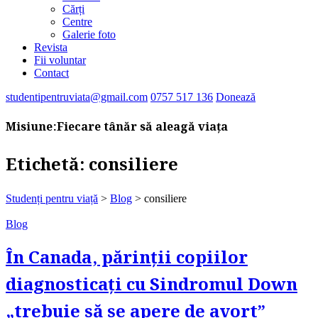
Cărți
Centre
Galerie foto
Revista
Fii voluntar
Contact
studentipentruviata@gmail.com
0757 517 136
Donează
Misiune:
Fiecare tânăr să aleagă viața
Etichetă:
consiliere
Studenți pentru viață
>
Blog
>
consiliere
Blog
În Canada, părinții copiilor
diagnosticați cu Sindromul Down
„trebuie să se apere de avort”