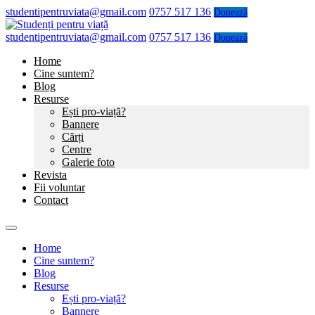
studentipentruviata@gmail.com
0757 517 136
Donează
studentipentruviata@gmail.com
0757 517 136
Donează
Home
Cine suntem?
Blog
Resurse
Ești pro-viață?
Bannere
Cărți
Centre
Galerie foto
Revista
Fii voluntar
Contact
Home
Cine suntem?
Blog
Resurse
Ești pro-viață?
Bannere