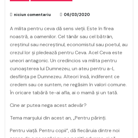
niciun comentariu
06/03/2020
A milita pentru ceva dă sens vieții. Este în firea
noastră, a oamenilor. Cel tânăr sau cel bătrân,
creștinul sau necreștinul, economistul sau poetul, au
crezul lor și pledează pentru Ceva. Acel Ceva este
uneori antagonic. Un credincios va milita pentru
cunoașterea lui Dumnezeu, un ateu pentru a-L
desființa pe Dumnezeu. Alteori însă, indiferent ce
credem sau ce suntem, ne regăsim în valori comune.
În oricare tabără te-ai afla, ai o mamă și un tată.
Cine ar putea nega acest adevăr?
Tema marșului din acest an, „Pentru părinți.
Pentru viață. Pentru copii”, dă fiecăruia dintre noi