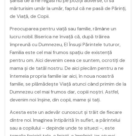
șansa de a ne regăsi nu pe poziții adverse, ci să
mărturisim umăr la umăr, faptul că ne pasă de Părinți,
de Viață, de Copii.
Preocuparea pentru viață sau familie, rămâne un
lucru nobil. Biserica ne învață că, după trăirea
împreună cu Dumnezeu, El Însuși Părintele tuturor,
Familia este cel mai frumos spațiu de existență
pentru om. Aici devenim ceea ce suntem, ocrotiți de
mama și de tatăl nostru. De aici plecăm pentru a ne
întemeia propria familie iar aici, în noua noastră
familie, se plămădește Viață atunci când primim de la
Dumnezeu cel mai frumos dar, copiii noștri. Astfel,
devenim noi înșine, din copii, mame și tați.
Acesta este un adevăr cunoscut și trăit de fiecare
dintre noi. Imaginea întipărită în suflet, a părintelui
sau a copilului – depinde unde te situezi –, este
temelia fericirii tale, a liniștii, a împlinirii, iar atunci