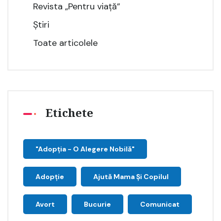
Revista „Pentru viață”
Știri
Toate articolele
Etichete
"Adopţia - O Alegere Nobilă"
Adopție
Ajută Mama Și Copilul
Avort
Bucurie
Comunicat