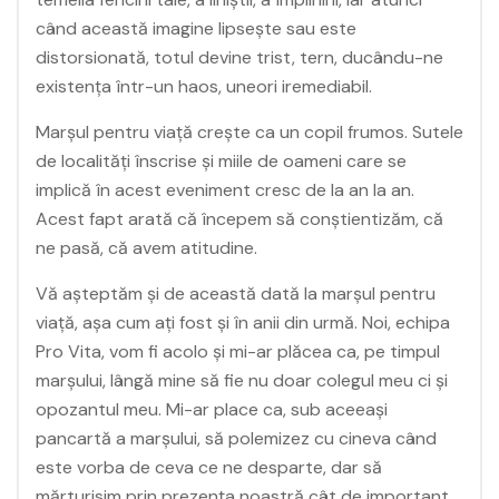
când această imagine lipsește sau este
distorsionată, totul devine trist, tern, ducându-ne
existența într-un haos, uneori iremediabil.
Marșul pentru viață crește ca un copil frumos. Sutele
de localități înscrise și miile de oameni care se
implică în acest eveniment cresc de la an la an.
Acest fapt arată că începem să conștientizăm, că
ne pasă, că avem atitudine.
Vă așteptăm și de această dată la marșul pentru
viață, așa cum ați fost și în anii din urmă. Noi, echipa
Pro Vita, vom fi acolo și mi-ar plăcea ca, pe timpul
marșului, lângă mine să fie nu doar colegul meu ci și
opozantul meu. Mi-ar place ca, sub aceeași
pancartă a marșului, să polemizez cu cineva când
este vorba de ceva ce ne desparte, dar să
mărturisim prin prezența noastră cât de important