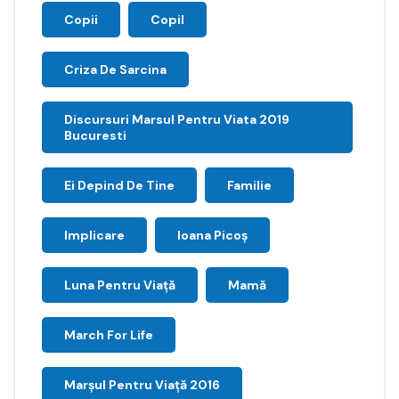
Copii
Copil
Criza De Sarcina
Discursuri Marsul Pentru Viata 2019
Bucuresti
Ei Depind De Tine
Familie
Implicare
Ioana Picoş
Luna Pentru Viață
Mamă
March For Life
Marşul Pentru Viaţă 2016