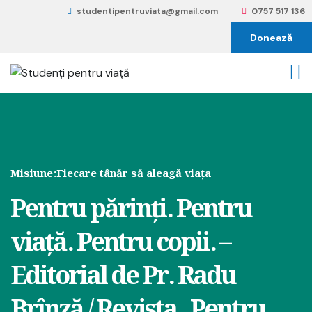
studentipentruviata@gmail.com
0757 517 136
Donează
Misiune:
Fiecare tânăr să aleagă viața
Pentru părinți. Pentru
viață. Pentru copii. –
Editorial de Pr. Radu
Brînză / Revista „Pentru