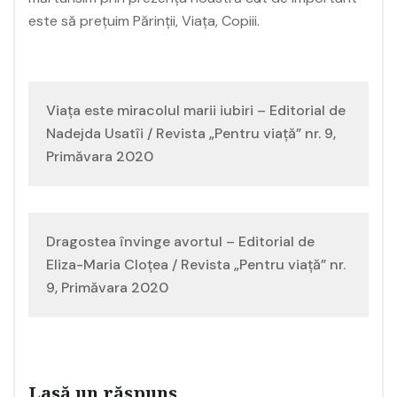
este să prețuim Părinții, Viața, Copiii.
Navigare
Viața este miracolul marii iubiri – Editorial de
în
Nadejda Usatîi / Revista „Pentru viață” nr. 9,
Primăvara 2020
articole
Dragostea învinge avortul – Editorial de
Eliza-Maria Cloțea / Revista „Pentru viață” nr.
9, Primăvara 2020
Lasă un răspuns