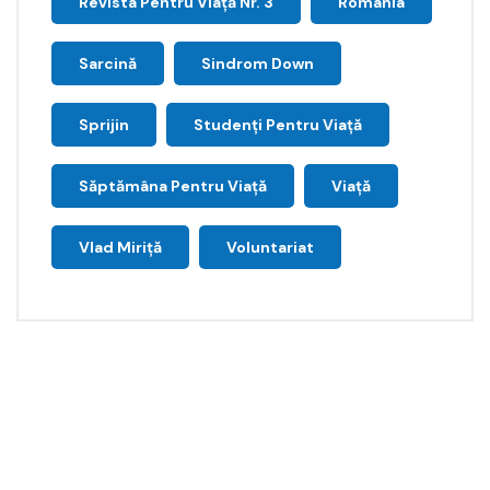
Revista Pentru Viață Nr. 3
Romania
Sarcină
Sindrom Down
Sprijin
Studenți Pentru Viață
Săptămâna Pentru Viaţă
Viață
Vlad Miriță
Voluntariat