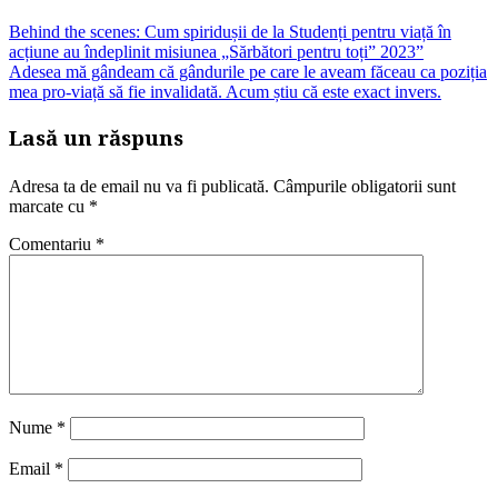
Behind the scenes: Cum spiridușii de la Studenți pentru viață în
acțiune au îndeplinit misiunea „Sărbători pentru toți” 2023”
Adesea mă gândeam că gândurile pe care le aveam făceau ca poziția
mea pro-viață să fie invalidată. Acum știu că este exact invers.
Lasă un răspuns
Adresa ta de email nu va fi publicată.
Câmpurile obligatorii sunt
marcate cu
*
Comentariu
*
Nume
*
Email
*