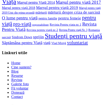
Viață
Marșul pentru viață 2017
Marșul pentru Viață 2014
Marșul pentru viață 2019
Marșul pentru viață 2018
Marșul pentru viață
mărturii despre criza de sarcină
mărturii
2019 Unic din prima secundă
pentru
O lume pentru viață
pentru femeie
pentru familie
viață
pro-viață
Revista
Revista Pentru viata nr. 1
responsabilitate
Pentru Viață
Revista pentru viață nr. 2
Romania
Revista Pentru viață Nr. 3
Studenți pentru viață
sprijin
Sindrom Down
sarcină
voluntariat
Săptămâna pentru Viaţă
viață
Vlad Miriță
Linkuri utile
Home
Cine suntem?
Blog
Resurse
Revista
Galerie foto
Fii voluntar
Donează
Contact