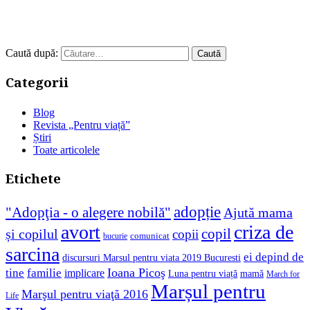
Caută după:
Categorii
Blog
Revista „Pentru viață”
Știri
Toate articolele
Etichete
adopție
"Adopţia - o alegere nobilă"
Ajută mama
avort
criza de
copil
și copilul
copii
comunicat
bucurie
sarcina
ei depind de
discursuri Marsul pentru viata 2019 Bucuresti
Ioana Picoş
tine
familie
implicare
Luna pentru viață
mamă
March for
Marșul pentru
Marşul pentru viaţă 2016
Life