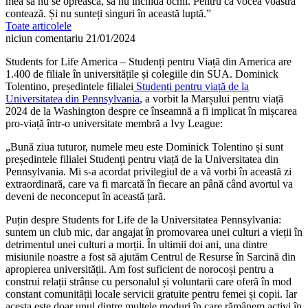
mea să nu se oprească, să nu închidă ochii. Pentru că vocea voastră
contează. Și nu sunteți singuri în această luptă.”
Toate articolele
niciun comentariu
21/01/2024
Students for Life America – Studenți pentru Viață din America are
1.400 de filiale în universitățile și colegiile din SUA. Dominick
Tolentino, președintele filialei
Studenți pentru viață de la
Universitatea din Pennsylvania
, a vorbit la Marșului pentru viață
2024 de la Washington despre ce înseamnă a fi implicat în mișcarea
pro-viață într-o universitate membră a Ivy League:
„Bună ziua tuturor, numele meu este Dominick Tolentino și sunt
președintele filialei Studenți pentru viață de la Universitatea din
Pennsylvania. Mi s-a acordat privilegiul de a vă vorbi în această zi
extraordinară, care va fi marcată în fiecare an până când avortul va
deveni de neconceput în această țară.
Puțin despre Students for Life de la Universitatea Pennsylvania:
suntem un club mic, dar angajat în promovarea unei culturi a vieții în
detrimentul unei culturi a morții. În ultimii doi ani, una dintre
misiunile noastre a fost să ajutăm Centrul de Resurse în Sarcină din
apropierea universității. Am fost suficient de norocoși pentru a
construi relații strânse cu personalul și voluntarii care oferă în mod
constant comunității locale servicii gratuite pentru femei și copii. Iar
acesta este doar unul dintre multele moduri în care rămânem activi în