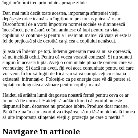
îngrijorări îmi trec prin minte aproape zilnic.
Dar, mai mult decât toate acestea, importanța sfințeniei vieții
depășește orice teamă sau îngrijorare pe care aș putea să o am.
Disconfortul de a vorbi împotriva normei sociale se diminuează
încet-încet, pe măsură ce îmi amintesc că lupt pentru ca viața
copilului să continue și pentru a-i reaminti mamei că viața ei este la
fel de prețioasă și de ocrotită ca și cea a copilului nenăscut.
Și asta vă îndemn pe toți. Îndemn generația mea să nu se oprească,
să nu închidă ochii. Pentru că vocea voastră contează. Și nu sunteți
singuri în această luptă. Aveți o comunitate plină de oameni care vă
vor susține. Și dacă nu aveți, fiți voi acea comunitate pentru cei care
vor veni. În loc să fugiți de frică sau să vă complaceți cu situația
existentă, înfruntați-o. Folosiți-o ca pe energia care vă dă putere să
luptați cu dragostea arzătoare pentru copil și mamă.
Haideți să arătăm lumii dragostea noastră fermă pentru ceva ce ar
trebui să fie normal. Haideți să arătăm lumii că avortul nu este
răspunsul bun, deoarece nu produce iubire. Produce doar moarte.
Până în ziua în care avortul va dispărea, să nu lăsăm niciodată lumea
să uite importanța sfințeniei vieții și protecția pe care o merită.”
Navigare în articole