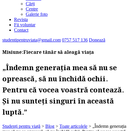
Cărți
Centre
Galerie foto
Revista
Fii voluntar
Contact
studentipentruviata@gmail.com
0757 517 136
Donează
Misiune:
Fiecare tânăr să aleagă viața
„Îndemn generația mea să nu se
oprească, să nu închidă ochii.
Pentru că vocea voastră contează.
Și nu sunteți singuri în această
luptă.”
Studenți pentru viață
>
Blog
>
Toate articolele
>
„Îndemn generația