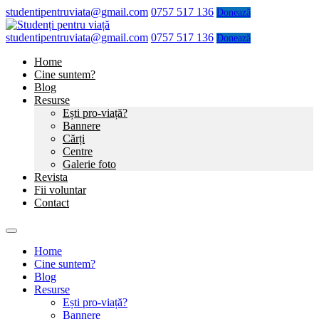
studentipentruviata@gmail.com
0757 517 136
Donează
studentipentruviata@gmail.com
0757 517 136
Donează
Home
Cine suntem?
Blog
Resurse
Ești pro-viață?
Bannere
Cărți
Centre
Galerie foto
Revista
Fii voluntar
Contact
Home
Cine suntem?
Blog
Resurse
Ești pro-viață?
Bannere