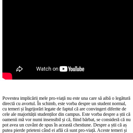
Povestea implicării mele pro-viață nu este una care să aibă o legătură
directă cu avortul. În schimb, este vorba despre un student normal,
cu temeri și îngrijorări legate de faptul că are convingeri diferite de
cele ale majorității studenților din campus. Este vorba despre a știi că
oamenii mă vor numi insensibil și că, fiind bărbat, se consideră că nu
pot avea un cuvânt de spus în această chestiune. Despre a știi că aș
putea pierde prieteni când ei află că sunt pro-viață. Aceste temeri și