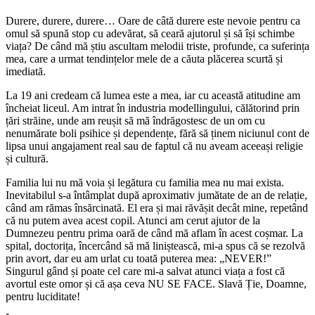
Durere, durere, durere… Oare de câtă durere este nevoie pentru ca
omul să spună stop cu adevărat, să ceară ajutorul și să își schimbe
viața? De când mă știu ascultam melodii triste, profunde, ca suferința
mea, care a urmat tendințelor mele de a căuta plăcerea scurtă și
imediată.
La 19 ani credeam că lumea este a mea, iar cu această atitudine am
încheiat liceul. Am intrat în industria modellingului, călătorind prin
țări străine, unde am reușit să mă îndrăgostesc de un om cu
nenumărate boli psihice și dependențe, fără să ținem niciunul cont de
lipsa unui angajament real sau de faptul că nu aveam aceeași religie
și cultură.
Familia lui nu mă voia și legătura cu familia mea nu mai exista.
Inevitabilul s-a întâmplat după aproximativ jumătate de an de relație,
când am rămas însărcinată. El era și mai răvășit decât mine, repetând
că nu putem avea acest copil. Atunci am cerut ajutor de la
Dumnezeu pentru prima oară de când mă aflam în acest coșmar. La
spital, doctorița, încercând să mă liniștească, mi-a spus că se rezolvă
prin avort, dar eu am urlat cu toată puterea mea: „NEVER!”
Singurul gând și poate cel care mi-a salvat atunci viața a fost că
avortul este omor și că așa ceva NU SE FACE. Slavă Ție, Doamne,
pentru luciditate!