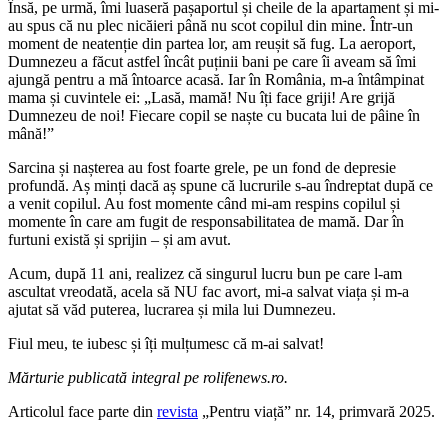
Însă, pe urmă, îmi luaseră pașaportul și cheile de la apartament și mi-
au spus că nu plec nicăieri până nu scot copilul din mine. Într-un
moment de neatenție din partea lor, am reușit să fug. La aeroport,
Dumnezeu a făcut astfel încât puținii bani pe care îi aveam să îmi
ajungă pentru a mă întoarce acasă. Iar în România, m-a întâmpinat
mama și cuvintele ei: „Lasă, mamă! Nu îți face griji! Are grijă
Dumnezeu de noi! Fiecare copil se naște cu bucata lui de pâine în
mână!”
Sarcina și nașterea au fost foarte grele, pe un fond de depresie
profundă. Aș minți dacă aș spune că lucrurile s-au îndreptat după ce
a venit copilul. Au fost momente când mi-am respins copilul și
momente în care am fugit de responsabilitatea de mamă. Dar în
furtuni există și sprijin – și am avut.
Acum, după 11 ani, realizez că singurul lucru bun pe care l-am
ascultat vreodată, acela să NU fac avort, mi-a salvat viața și m-a
ajutat să văd puterea, lucrarea și mila lui Dumnezeu.
Fiul meu, te iubesc și îți mulțumesc că m-ai salvat!
Mărturie publicată integral pe rolifenews.ro.
Articolul face parte din
revista
„Pentru viață” nr. 14, primvară 2025.