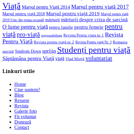
Viață
Marșul pentru viață 2017
Marșul pentru Viață 2014
Marșul pentru viață 2019
Marșul pentru viață 2018
Marșul pentru viață
mărturii despre criza de sarcină
mărturii
2019 Unic din prima secundă
pentru
O lume pentru viață
pentru femeie
pentru familie
viață
pro-viață
Revista
Revista Pentru viata nr. 1
responsabilitate
Pentru Viață
Revista pentru viață nr. 2
Romania
Revista Pentru viață Nr. 3
Studenți pentru viață
sprijin
Sindrom Down
sarcină
voluntariat
Săptămâna pentru Viaţă
viață
Vlad Miriță
Linkuri utile
Home
Cine suntem?
Blog
Resurse
Revista
Galerie foto
Fii voluntar
Donează
Contact