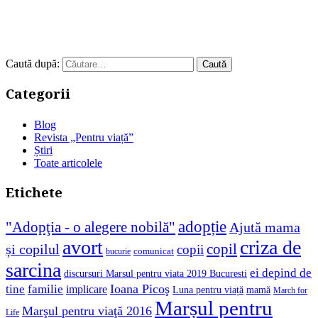
Caută după:
Categorii
Blog
Revista „Pentru viață”
Știri
Toate articolele
Etichete
adopție
"Adopţia - o alegere nobilă"
Ajută mama
avort
criza de
copil
și copilul
copii
comunicat
bucurie
sarcina
ei depind de
discursuri Marsul pentru viata 2019 Bucuresti
Ioana Picoş
tine
familie
implicare
Luna pentru viață
mamă
March for
Marșul pentru
Marşul pentru viaţă 2016
Life