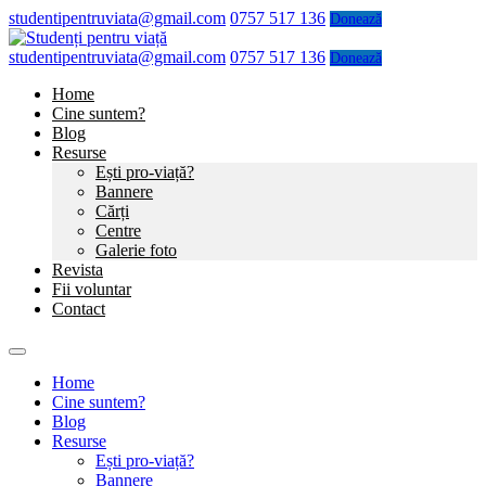
studentipentruviata@gmail.com
0757 517 136
Donează
studentipentruviata@gmail.com
0757 517 136
Donează
Home
Cine suntem?
Blog
Resurse
Ești pro-viață?
Bannere
Cărți
Centre
Galerie foto
Revista
Fii voluntar
Contact
Home
Cine suntem?
Blog
Resurse
Ești pro-viață?
Bannere