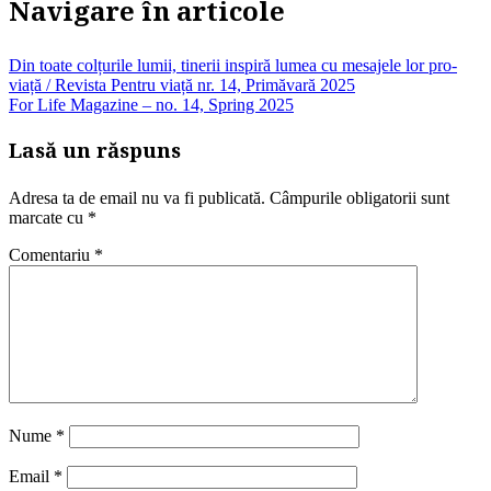
Navigare în articole
Din toate colțurile lumii, tinerii inspiră lumea cu mesajele lor pro-
viață / Revista Pentru viață nr. 14, Primăvară 2025
For Life Magazine – no. 14, Spring 2025
Lasă un răspuns
Adresa ta de email nu va fi publicată.
Câmpurile obligatorii sunt
marcate cu
*
Comentariu
*
Nume
*
Email
*