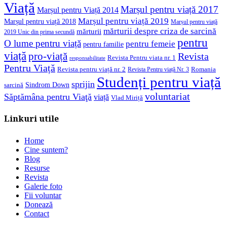
Viață
Marșul pentru viață 2017
Marșul pentru Viață 2014
Marșul pentru viață 2019
Marșul pentru viață 2018
Marșul pentru viață
mărturii despre criza de sarcină
mărturii
2019 Unic din prima secundă
pentru
O lume pentru viață
pentru femeie
pentru familie
viață
pro-viață
Revista
Revista Pentru viata nr. 1
responsabilitate
Pentru Viață
Revista pentru viață nr. 2
Romania
Revista Pentru viață Nr. 3
Studenți pentru viață
sprijin
Sindrom Down
sarcină
voluntariat
Săptămâna pentru Viaţă
viață
Vlad Miriță
Linkuri utile
Home
Cine suntem?
Blog
Resurse
Revista
Galerie foto
Fii voluntar
Donează
Contact