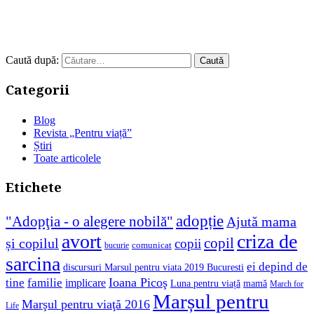
Caută după:
Categorii
Blog
Revista „Pentru viață”
Știri
Toate articolele
Etichete
adopție
"Adopţia - o alegere nobilă"
Ajută mama
avort
criza de
copil
și copilul
copii
comunicat
bucurie
sarcina
ei depind de
discursuri Marsul pentru viata 2019 Bucuresti
Ioana Picoş
tine
familie
implicare
Luna pentru viață
mamă
March for
Marșul pentru
Marşul pentru viaţă 2016
Life