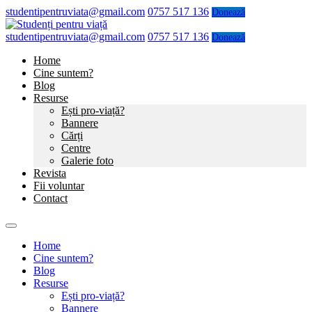
studentipentruviata@gmail.com
0757 517 136
Donează
studentipentruviata@gmail.com
0757 517 136
Donează
Home
Cine suntem?
Blog
Resurse
Ești pro-viață?
Bannere
Cărți
Centre
Galerie foto
Revista
Fii voluntar
Contact
Home
Cine suntem?
Blog
Resurse
Ești pro-viață?
Bannere