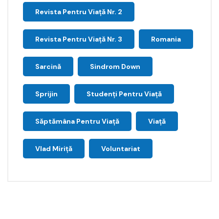
Revista Pentru Viață Nr. 2
Revista Pentru Viață Nr. 3
Romania
Sarcină
Sindrom Down
Sprijin
Studenți Pentru Viață
Săptămâna Pentru Viaţă
Viață
Vlad Miriță
Voluntariat