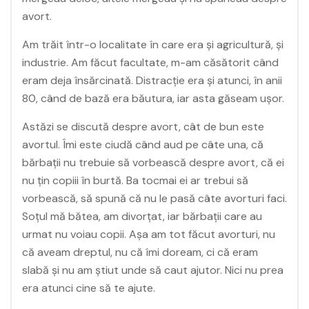
avort.
Am trăit într-o localitate în care era și agricultură, și
industrie. Am făcut facultate, m-am căsătorit când
eram deja însărcinată. Distracție era și atunci, în anii
80, când de bază era băutura, iar asta găseam ușor.
Astăzi se discută despre avort, cât de bun este
avortul. Îmi este ciudă când aud pe câte una, că
bărbații nu trebuie să vorbească despre avort, că ei
nu țin copiii în burtă. Ba tocmai ei ar trebui să
vorbească, să spună că nu le pasă câte avorturi faci.
Soțul mă bătea, am divorțat, iar bărbații care au
urmat nu voiau copii. Așa am tot făcut avorturi, nu
că aveam dreptul, nu că îmi doream, ci că eram
slabă și nu am știut unde să caut ajutor. Nici nu prea
era atunci cine să te ajute.