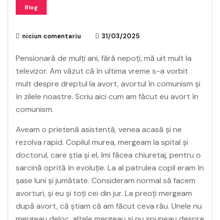
Blog
niciun comentariu
31/03/2025
Pensionară de mulți ani, fără nepoți, mă uit mult la
televizor. Am văzut că în ultima vreme s-a vorbit
mult despre dreptul la avort, avortul în comunism și
în zilele noastre. Scriu aici cum am făcut eu avort în
comunism.
Aveam o prietenă asistentă, venea acasă și ne
rezolva rapid. Copilul murea, mergeam la spital și
doctorul, care știa și el, îmi făcea chiuretaj, pentru o
sarcină oprită în evoluție. La al patrulea copil eram în
șase luni și jumătate. Consideram normal să facem
avorturi, și eu și toți cei din jur. La preoți mergeam
după avort, că știam că am făcut ceva rău. Unele nu
mergeau deloc, altele mergeau și nu spuneau despre