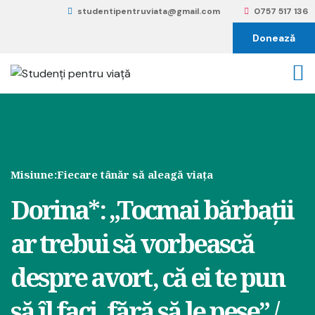
studentipentruviata@gmail.com
0757 517 136
Donează
Misiune:
Fiecare tânăr să aleagă viața
Dorina*: „Tocmai bărbații
ar trebui să vorbească
despre avort, că ei te pun
să îl faci, fără să le pese” /