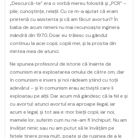
„Descurcă-te” era o vorbă mereu folosită și „PCR” –
pile, cunoștințe, relații. Cu ce m-a ajutat că eram
prietenă cu asistenta și că am făcut avorturi? În
baba de acum nimeni nu mai recunoaște inginera
mândră din 1970. Doar eu trăiesc cu gândul
continuu la acei copii, copiii mei, și la prostia din
mintea mea de atunci.
Ne spunea profesorul de istorie că înainte de
comunism era exploatarea omului de către om, dar
în comunism e invers și noi râdeam știind cu toții
adevărul – și în comunism erau activiștii care îi
exploatau pe alții. Dar acum mă gândesc că la fel e și
cu avortul: atunci avortul era aproape ilegal, iar
acum e legal, și tot aia e: mor bieții copii, iar noi,
mamele lor, suferim cum nu ne-am fi închipuit. Nu am
învățat nimic sau nu am putut să le învățăm pe
fetele tinere prea mult, poate și de rușinea de a le