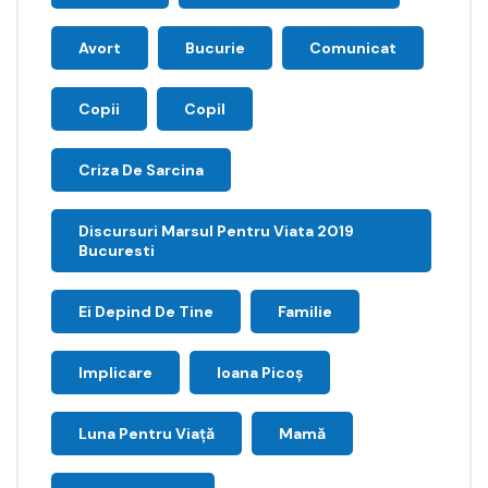
Avort
Bucurie
Comunicat
Copii
Copil
Criza De Sarcina
Discursuri Marsul Pentru Viata 2019
Bucuresti
Ei Depind De Tine
Familie
Implicare
Ioana Picoş
Luna Pentru Viață
Mamă