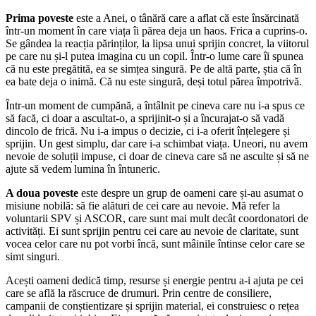
Prima poveste
este a Anei, o tânără care a aflat că este însărcinată
într-un moment în care viața îi părea deja un haos. Frica a cuprins-o.
Se gândea la reacția părinților, la lipsa unui sprijin concret, la viitorul
pe care nu și-l putea imagina cu un copil. Într-o lume care îi spunea
că nu este pregătită, ea se simțea singură. Pe de altă parte, știa că în
ea bate deja o inimă. Că nu este singură, deși totul părea împotrivă.
Într-un moment de cumpănă, a întâlnit pe cineva care nu i-a spus ce
să facă, ci doar a ascultat-o, a sprijinit-o și a încurajat-o să vadă
dincolo de frică. Nu i-a impus o decizie, ci i-a oferit înțelegere și
sprijin. Un gest simplu, dar care i-a schimbat viața. Uneori, nu avem
nevoie de soluții impuse, ci doar de cineva care să ne asculte și să ne
ajute să vedem lumina în întuneric.
A doua poveste
este despre un grup de oameni care și-au asumat o
misiune nobilă: să fie alături de cei care au nevoie. Mă refer la
voluntarii SPV și ASCOR, care sunt mai mult decât coordonatori de
activități. Ei sunt sprijin pentru cei care au nevoie de claritate, sunt
vocea celor care nu pot vorbi încă, sunt mâinile întinse celor care se
simt singuri.
Acești oameni dedică timp, resurse și energie pentru a-i ajuta pe cei
care se află la răscruce de drumuri. Prin centre de consiliere,
campanii de conștientizare și sprijin material, ei construiesc o rețea