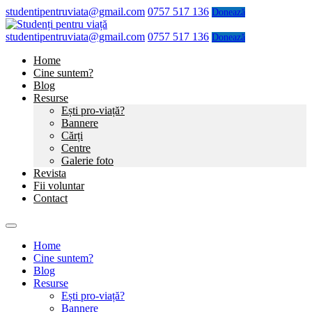
studentipentruviata@gmail.com
0757 517 136
Donează
studentipentruviata@gmail.com
0757 517 136
Donează
Home
Cine suntem?
Blog
Resurse
Ești pro-viață?
Bannere
Cărți
Centre
Galerie foto
Revista
Fii voluntar
Contact
Home
Cine suntem?
Blog
Resurse
Ești pro-viață?
Bannere