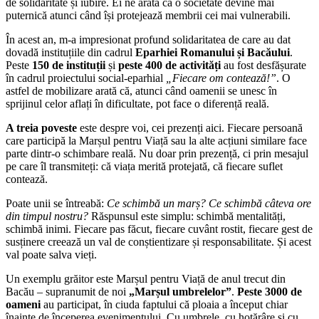
de solidaritate și iubire. Ei ne arată că o societate devine mai
puternică atunci când își protejează membrii cei mai vulnerabili.
În acest an, m-a impresionat profund solidaritatea de care au dat
dovadă instituțiile din cadrul
Eparhiei Romanului și Bacăului
.
Peste
150 de instituții
și
peste 400 de activități
au fost desfășurate
în cadrul proiectului social-eparhial
„Fiecare om contează!”
. O
astfel de mobilizare arată că, atunci când oamenii se unesc în
sprijinul celor aflați în dificultate, pot face o diferență reală.
A treia poveste
este despre voi, cei prezenți aici. Fiecare persoană
care participă la Marșul pentru Viață sau la alte acțiuni similare face
parte dintr-o schimbare reală. Nu doar prin prezență, ci prin mesajul
pe care îl transmiteți: că viața merită protejată, că fiecare suflet
contează.
Poate unii se întreabă:
Ce schimbă un marș? Ce schimbă câteva ore
din timpul nostru?
Răspunsul este simplu: schimbă mentalități,
schimbă inimi. Fiecare pas făcut, fiecare cuvânt rostit, fiecare gest de
susținere creează un val de conștientizare și responsabilitate. Și acest
val poate salva vieți.
Un exemplu grăitor este Marșul pentru Viață de anul trecut din
Bacău – supranumit de noi
„Marșul umbrelelor”
.
Peste 3000 de
oameni
au participat, în ciuda faptului că ploaia a început chiar
înainte de începerea evenimentului. Cu umbrele, cu hotărâre și cu