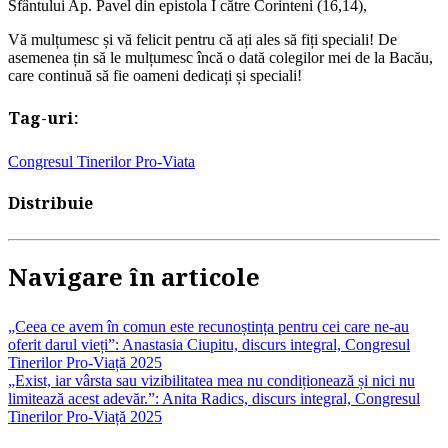
Sfântului Ap. Pavel din epistola I către Corinteni (16,14),
Vă mulțumesc și vă felicit pentru că ați ales să fiți speciali! De
asemenea țin să le mulțumesc încă o dată colegilor mei de la Bacău,
care continuă să fie oameni dedicați și speciali!
Tag-uri:
Congresul Tinerilor Pro-Viata
Distribuie
Navigare în articole
„Ceea ce avem în comun este recunoștința pentru cei care ne-au
oferit darul vieți”: Anastasia Ciupitu, discurs integral, Congresul
Tinerilor Pro-Viață 2025
„Exist, iar vârsta sau vizibilitatea mea nu condiționează și nici nu
limitează acest adevăr.”: Anita Radics, discurs integral, Congresul
Tinerilor Pro-Viață 2025