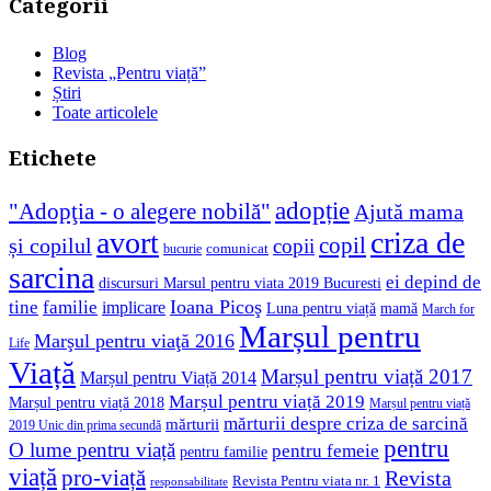
Categorii
Blog
Revista „Pentru viață”
Știri
Toate articolele
Etichete
adopție
"Adopţia - o alegere nobilă"
Ajută mama
avort
criza de
copil
și copilul
copii
comunicat
bucurie
sarcina
ei depind de
discursuri Marsul pentru viata 2019 Bucuresti
Ioana Picoş
tine
familie
implicare
Luna pentru viață
mamă
March for
Marșul pentru
Marşul pentru viaţă 2016
Life
Viață
Marșul pentru viață 2017
Marșul pentru Viață 2014
Marșul pentru viață 2019
Marșul pentru viață 2018
Marșul pentru viață
mărturii despre criza de sarcină
mărturii
2019 Unic din prima secundă
pentru
O lume pentru viață
pentru femeie
pentru familie
viață
pro-viață
Revista
Revista Pentru viata nr. 1
responsabilitate