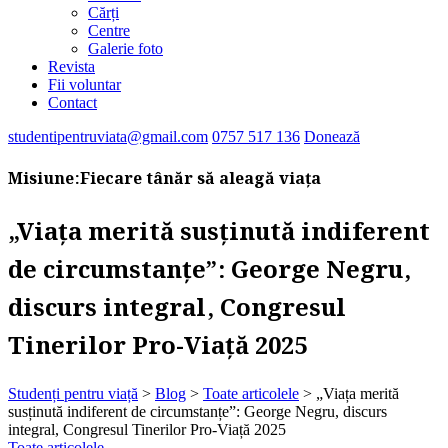
Cărți
Centre
Galerie foto
Revista
Fii voluntar
Contact
studentipentruviata@gmail.com
0757 517 136
Donează
Misiune:
Fiecare tânăr să aleagă viața
„Viața merită susținută indiferent
de circumstanțe”: George Negru,
discurs integral, Congresul
Tinerilor Pro-Viață 2025
Studenți pentru viață
>
Blog
>
Toate articolele
>
„Viața merită
susținută indiferent de circumstanțe”: George Negru, discurs
integral, Congresul Tinerilor Pro-Viață 2025
Toate articolele