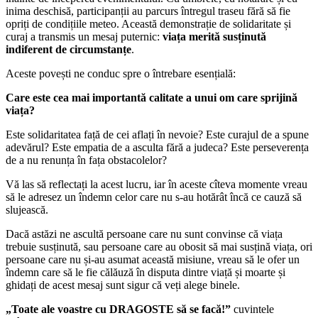
inima deschisă, participanții au parcurs întregul traseu fără să fie
opriți de condițiile meteo. Această demonstrație de solidaritate și
curaj a transmis un mesaj puternic:
viața merită susținută
indiferent de circumstanțe
.
Aceste povești ne conduc spre o întrebare esențială:
Care este cea mai importantă calitate a unui om care sprijină
viața?
Este solidaritatea față de cei aflați în nevoie? Este curajul de a spune
adevărul? Este empatia de a asculta fără a judeca? Este perseverența
de a nu renunța în fața obstacolelor?
Vă las să reflectați la acest lucru, iar în aceste cîteva momente vreau
să le adresez un îndemn celor care nu s-au hotărât încă ce cauză să
slujească.
Dacă astăzi ne ascultă persoane care nu sunt convinse că viața
trebuie susținută, sau persoane care au obosit să mai susțină viața, ori
persoane care nu și-au asumat această misiune, vreau să le ofer un
îndemn care să le fie călăuză în disputa dintre viață și moarte și
ghidați de acest mesaj sunt sigur că veți alege binele.
„Toate ale voastre cu DRAGOSTE să se facă!”
cuvintele