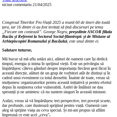
niciun comentariu
21/04/2025
Congresul Tinerilor Pro-Viață 2025 a reunit 60 de tineri din toată
țara, iar 16 dintre ei au fost invitați să țină discursuri pe tema
„Fiecare om contează”. George Negru,
președinte ASCOR filiala
Bacău și Referent la Sectorul Social-filantropic și de Misiune al
Arhiepiscopiei Romanului și Bacăului
, este unul dintre ei.
Salutare tuturor,
Mă bucur să mă aflu astăzi aici, alături de oameni care își dedică
timpul, energia și inima în sprijinul vieții. Este un privilegiu să
împărtășesc câteva gânduri despre importanța fiecărui gest făcut în
această direcție, alături de un grup de vorbitori atât de distinși și în
cadrul unui eveniment cu totul deosebit. Înainte de toate, vreau să
mulțumesc organizatorilor pentru această inițiativă și pentru efortul
depus în susținerea celor vulnerabili. Astfel de întâlniri ne dau
speranță și ne amintesc că nu suntem singuri în această misiune.
Astăzi, vreau să vă împărtășesc trei perspective, trei povești scurte,
dar profunde, care ilustrează sprijinul pentru viață. Oamenii care
aleg să sprijine viața au ceva special. Și mi-am propus să aflăm
împreună ce este acel „ceva”
.