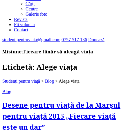
Cărți
Centre
Galerie foto
Revista
Fii voluntar
Contact
studentipentruviata@gmail.com
0757 517 136
Donează
Misiune:
Fiecare tânăr să aleagă viața
Etichetă:
Alege viața
Studenți pentru viață
>
Blog
>
Alege viața
Blog
Desene pentru viață de la Marșul
pentru viață 2015 „Fiecare viață
este un dar”