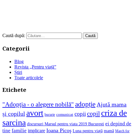
Caută după:
Categorii
Blog
Revista „Pentru viață”
Știri
Toate articolele
Etichete
adopție
"Adopţia - o alegere nobilă"
Ajută mama
avort
criza de
copil
și copilul
copii
comunicat
bucurie
sarcina
ei depind de
discursuri Marsul pentru viata 2019 Bucuresti
Ioana Picoş
tine
familie
implicare
Luna pentru viață
mamă
March for