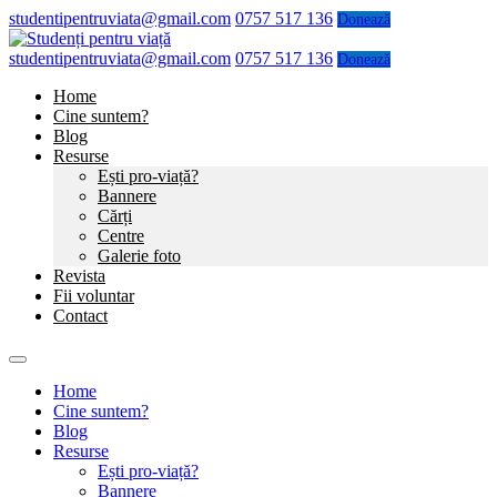
studentipentruviata@gmail.com
0757 517 136
Donează
studentipentruviata@gmail.com
0757 517 136
Donează
Home
Cine suntem?
Blog
Resurse
Ești pro-viață?
Bannere
Cărți
Centre
Galerie foto
Revista
Fii voluntar
Contact
Home
Cine suntem?
Blog
Resurse
Ești pro-viață?
Bannere