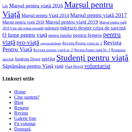
Marșul pentru
Marşul pentru viaţă 2016
Life
Viață
Marșul pentru viață 2017
Marșul pentru Viață 2014
Marșul pentru viață 2019
Marșul pentru viață 2018
Marșul pentru viață
mărturii despre criza de sarcină
mărturii
2019 Unic din prima secundă
pentru
O lume pentru viață
pentru femeie
pentru familie
viață
pro-viață
Revista
Revista Pentru viata nr. 1
responsabilitate
Pentru Viață
Revista pentru viață nr. 2
Romania
Revista Pentru viață Nr. 3
Studenți pentru viață
sprijin
Sindrom Down
sarcină
voluntariat
Săptămâna pentru Viaţă
viață
Vlad Miriță
Linkuri utile
Home
Cine suntem?
Blog
Resurse
Revista
Galerie foto
Fii voluntar
Donează