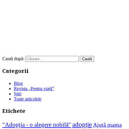
Caută după:
Categorii
Blog
Revista „Pentru viață”
Știri
Toate articolele
Etichete
adopție
"Adopţia - o alegere nobilă"
Ajută mama