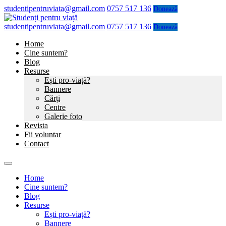
studentipentruviata@gmail.com
0757 517 136
Donează
studentipentruviata@gmail.com
0757 517 136
Donează
Home
Cine suntem?
Blog
Resurse
Ești pro-viață?
Bannere
Cărți
Centre
Galerie foto
Revista
Fii voluntar
Contact
Home
Cine suntem?
Blog
Resurse
Ești pro-viață?
Bannere