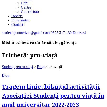
Cărți
Centre
Galerie foto
Revista
Fii voluntar
Contact
studentipentruviata@gmail.com
0757 517 136
Donează
Misiune:
Fiecare tânăr să aleagă viața
Etichetă:
pro-viață
Studenți pentru viață
>
Blog
>
pro-viață
Blog
Tragem linie: bilanțul activității
Asociației Studenți pentru viață în
anul universitar 2022-2023