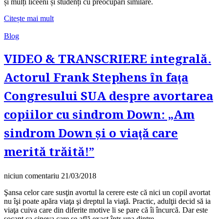
și mulți liceeni și studenți cu preocupări similare.
Citește mai mult
Blog
VIDEO & TRANSCRIERE integrală.
Actorul Frank Stephens în faţa
Congresului SUA despre avortarea
copiilor cu sindrom Down: „Am
sindrom Down şi o viaţă care
merită trăită!”
niciun comentariu
21/03/2018
Şansa celor care susţin avortul la cerere este că nici un copil avortat
nu îşi poate apăra viaţa şi dreptul la viaţă. Practic, adulţii decid să ia
viaţa cuiva care din diferite motive li se pare că îi încurcă. Dar este
şocant ca cineva care se află exact într-una dintre