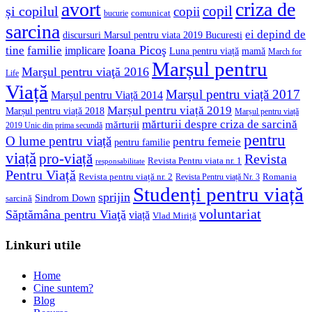
avort
criza de
copil
și copilul
copii
comunicat
bucurie
sarcina
ei depind de
discursuri Marsul pentru viata 2019 Bucuresti
Ioana Picoş
tine
familie
implicare
Luna pentru viață
mamă
March for
Marșul pentru
Marşul pentru viaţă 2016
Life
Viață
Marșul pentru viață 2017
Marșul pentru Viață 2014
Marșul pentru viață 2019
Marșul pentru viață 2018
Marșul pentru viață
mărturii despre criza de sarcină
mărturii
2019 Unic din prima secundă
pentru
O lume pentru viață
pentru femeie
pentru familie
viață
pro-viață
Revista
Revista Pentru viata nr. 1
responsabilitate
Pentru Viață
Revista pentru viață nr. 2
Romania
Revista Pentru viață Nr. 3
Studenți pentru viață
sprijin
Sindrom Down
sarcină
voluntariat
Săptămâna pentru Viaţă
viață
Vlad Miriță
Linkuri utile
Home
Cine suntem?
Blog