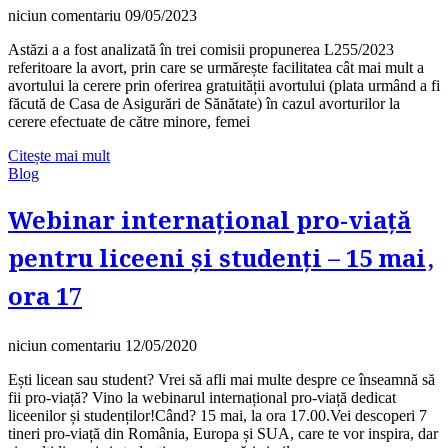
niciun comentariu
09/05/2023
Astăzi a a fost analizată în trei comisii propunerea L255/2023
referitoare la avort, prin care se urmărește facilitatea cât mai mult a
avortului la cerere prin oferirea gratuității avortului (plata urmând a fi
făcută de Casa de Asigurări de Sănătate) în cazul avorturilor la
cerere efectuate de către minore, femei
Citește mai mult
Blog
Webinar internațional pro-viață
pentru liceeni și studenți – 15 mai,
ora 17
niciun comentariu
12/05/2020
Ești licean sau student? Vrei să afli mai multe despre ce înseamnă să
fii pro-viață? Vino la webinarul internațional pro-viață dedicat
liceenilor și studenților!Când? 15 mai, la ora 17.00.Vei descoperi 7
tineri pro-viață din România, Europa și SUA, care te vor inspira, dar