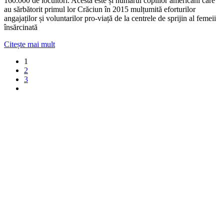
160.000 de locuitori. Acesta este și numărul copiilor americani care
au sărbătorit primul lor Crăciun în 2015 mulțumită eforturilor
angajaților și voluntarilor pro-viață de la centrele de sprijin al femeii
însărcinată
Citește mai mult
1
2
3