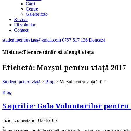
Cărți
Centre
Galerie foto
Revista
Fii voluntar
Contact
studentipentruviata@gmail.com
0757 517 136
Donează
Misiune:
Fiecare tânăr să aleagă viața
Etichetă:
Marșul pentru viață 2017
Studenți pentru viață
>
Blog
>
Marșul pentru viață 2017
Blog
5 aprilie: Gala Voluntarilor pentru 
niciun comentariu
03/04/2017
În semn de recunoștință și mulțumire pentru voluntarii care s-au impli