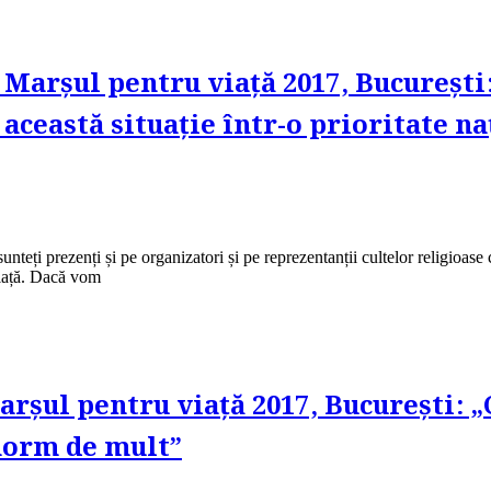
arșul pentru viață 2017, București:
ceastă situație într-o prioritate na
sunteți prezenți și pe organizatori și pe reprezentanții cultelor religioa
viață. Dacă vom
rșul pentru viață 2017, București: 
norm de mult”