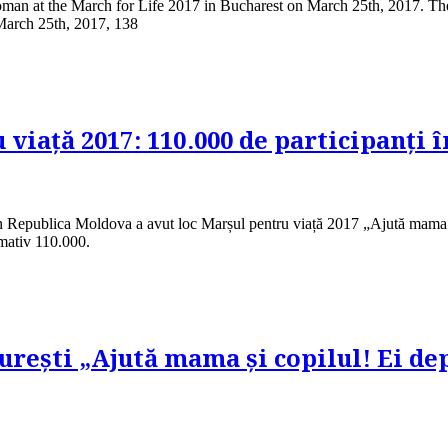
woman at the March for Life 2017 in Bucharest on March 25th, 2017.
arch 25th, 2017, 138
viață 2017: 110.000 de participanți 
in Republica Moldova a avut loc Marșul pentru viață 2017 „Ajută mama și
imativ 110.000.
rești „Ajută mama și copilul! Ei dep