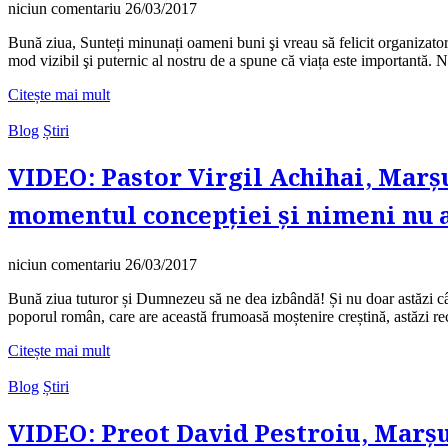
niciun comentariu
26/03/2017
Bună ziua, Sunteți minunați oameni buni şi vreau să felicit organizator
mod vizibil şi puternic al nostru de a spune că viața este importantă. 
Citește mai mult
Blog
Știri
VIDEO: Pastor Virgil Achihai, Marșu
momentul concepției și nimeni nu a
niciun comentariu
26/03/2017
Bună ziua tuturor și Dumnezeu să ne dea izbândă! Și nu doar astăzi câ
poporul român, care are această frumoasă moștenire creștină, astăzi re
Citește mai mult
Blog
Știri
VIDEO: Preot David Pestroiu, Marșu