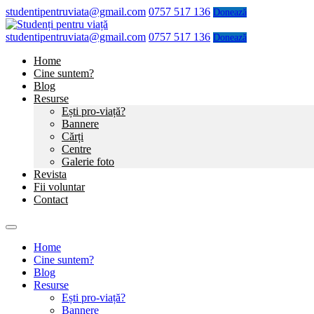
studentipentruviata@gmail.com
0757 517 136
Donează
studentipentruviata@gmail.com
0757 517 136
Donează
Home
Cine suntem?
Blog
Resurse
Ești pro-viață?
Bannere
Cărți
Centre
Galerie foto
Revista
Fii voluntar
Contact
Home
Cine suntem?
Blog
Resurse
Ești pro-viață?
Bannere