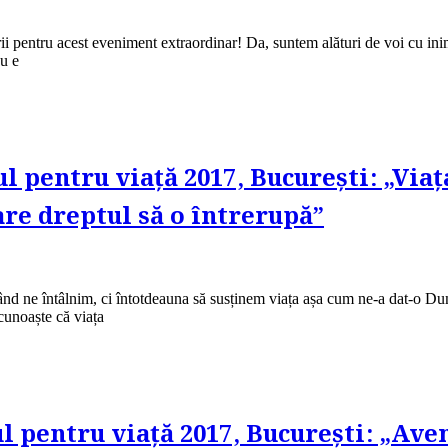
ii pentru acest eveniment extraordinar! Da, suntem alături de voi cu inim
Nu e
l pentru viață 2017, București: „Via
re dreptul să o întrerupă”
nd ne întâlnim, ci întotdeauna să susținem viața așa cum ne-a dat-o Dum
cunoaște că viața
l pentru viață 2017, București: „Ave