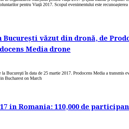
Voluntarilor pentru Viață 2017. Scopul evenimentului este recunoașterea 
 Bucureşti văzut din dronă, de Prod
odocens Media drone
e la Bucureşti în data de 25 martie 2017. Prodocens Media a transmis e
y in Bucharest on March
17 in Romania: 110,000 de participant