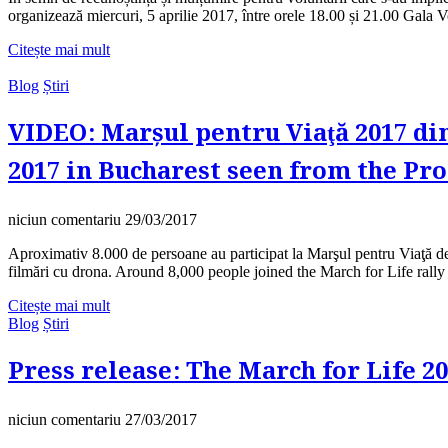
organizează miercuri, 5 aprilie 2017, între orele 18.00 și 21.00 Gala 
Citește mai mult
Blog
Știri
VIDEO: Marşul pentru Viaţă 2017 din
2017 in Bucharest seen from the Pr
niciun comentariu
29/03/2017
Aproximativ 8.000 de persoane au participat la Marşul pentru Viaţă d
filmări cu drona. Around 8,000 people joined the March for Life rall
Citește mai mult
Blog
Știri
Press release: The March for Life 20
niciun comentariu
27/03/2017