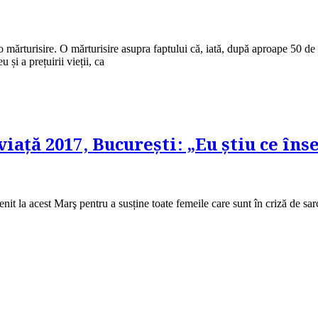
o mărturisire. O mărturisire asupra faptului că, iată, după aproape 50 de
 și a prețuirii vieții, ca
ață 2017, București: „Eu ştiu ce îns
nit la acest Marş pentru a susține toate femeile care sunt în criză de sa