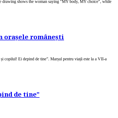
 The drawing shows the woman saying "MY body, MY choice", while
în orașele românești
 copilul! Ei depind de tine”. Marșul pentru viață este la a VII-a
ind de tine”