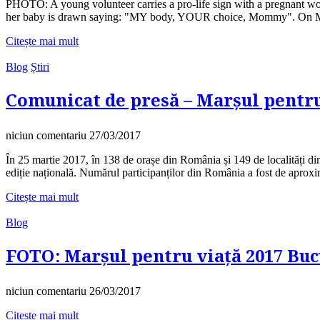
PHOTO: A young volunteer carries a pro-life sign with a pregnant 
her baby is drawn saying: "MY body, YOUR choice, Mommy". On M
Citește mai mult
Blog
Știri
Comunicat de presă – Marșul pentru 
niciun comentariu
27/03/2017
În 25 martie 2017, în 138 de orașe din România și 149 de localități d
ediție națională. Numărul participanților din România a fost de aprox
Citește mai mult
Blog
FOTO: Marșul pentru viață 2017 Bucu
niciun comentariu
26/03/2017
Citește mai mult