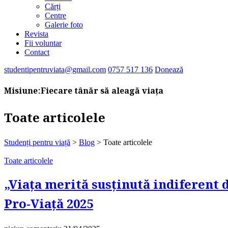
Cărți
Centre
Galerie foto
Revista
Fii voluntar
Contact
studentipentruviata@gmail.com
0757 517 136
Donează
Misiune:
Fiecare tânăr să aleagă viața
Toate articolele
Studenți pentru viață
>
Blog
>
Toate articolele
Toate articolele
„Viața merită susținută indiferent 
Pro-Viață 2025