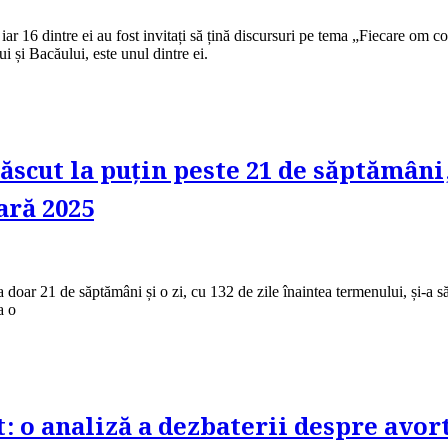
, iar 16 dintre ei au fost invitați să țină discursuri pe tema „Fiecare 
i și Bacăului, este unul dintre ei.
scut la puțin peste 21 de săptămâni, 
ară 2025
oar 21 de săptămâni și o zi, cu 132 de zile înaintea termenului, și-a sărb
a o
 o analiză a dezbaterii despre avort