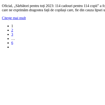
Oficial, „Sărbători pentru toți 2023: 114 cadouri pentru 114 copii” a fo
care ne exprimăm dragostea față de copilași care, fie din cauza lipsei u
Citește mai mult
1
2
3
…
6