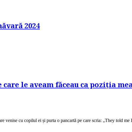
imăvară 2024
care le aveam făceau ca poziția mea 
re venise cu copilul ei și purta o pancartă pe care scria: „They told m