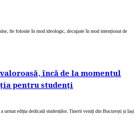
alse, fie folosite în mod ideologic, decupate în mod intenționat de
 valoroasă, încă de la momentul
iția pentru studenți
 urmat ediția dedicată studenților. Tinerii veniți din București și Iași