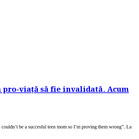
pro-viață să fie invalidată. Acum
e I couldn’t be a succesful teen mom so I’m proving them wrong”. La