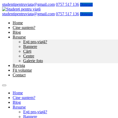
studentipentruviata@gmail.com
0757 517 136
Donează
studentipentruviata@gmail.com
0757 517 136
Donează
Home
Cine suntem?
Blog
Resurse
Ești pro-viață?
Bannere
Cărți
Centre
Galerie foto
Revista
Fii voluntar
Contact
Home
Cine suntem?
Blog
Resurse
Ești pro-viață?
Bannere