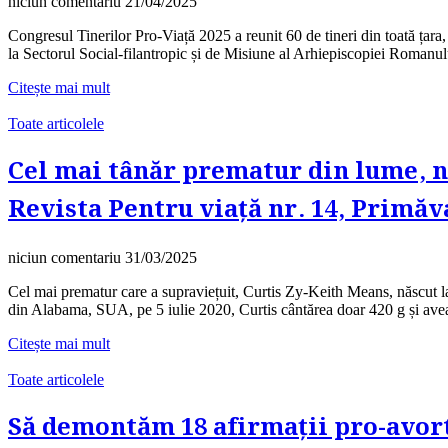
niciun comentariu
21/04/2025
Congresul Tinerilor Pro-Viață 2025 a reunit 60 de tineri din toată țara
la Sectorul Social-filantropic și de Misiune al Arhiepiscopiei Romanulu
Citește mai mult
Toate articolele
Cel mai tânăr prematur din lume, nă
Revista Pentru viață nr. 14, Primăv
niciun comentariu
31/03/2025
Cel mai prematur care a supraviețuit, Curtis Zy-Keith Means, născut la d
din Alabama, SUA, pe 5 iulie 2020, Curtis cântărea doar 420 g și ave
Citește mai mult
Toate articolele
Să demontăm 18 afirmații pro-avort: