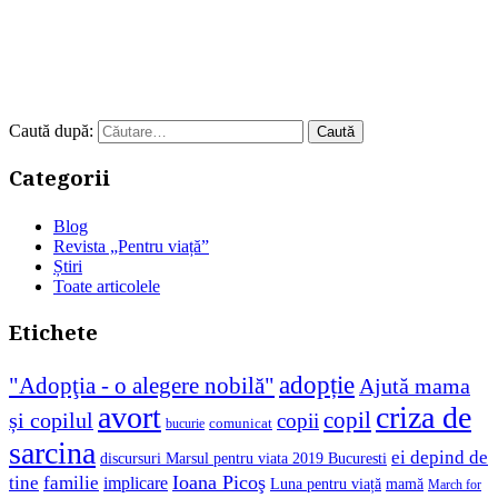
Caută după:
Categorii
Blog
Revista „Pentru viață”
Știri
Toate articolele
Etichete
adopție
"Adopţia - o alegere nobilă"
Ajută mama
avort
criza de
copil
și copilul
copii
comunicat
bucurie
sarcina
ei depind de
discursuri Marsul pentru viata 2019 Bucuresti
Ioana Picoş
tine
familie
implicare
Luna pentru viață
mamă
March for