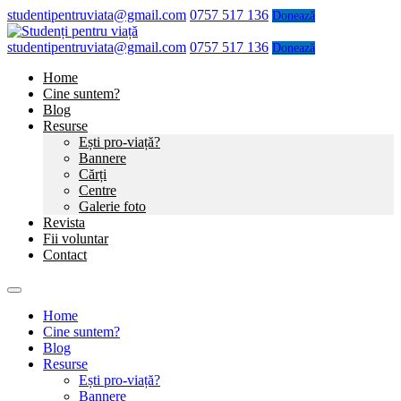
studentipentruviata@gmail.com
0757 517 136
Donează
studentipentruviata@gmail.com
0757 517 136
Donează
Home
Cine suntem?
Blog
Resurse
Ești pro-viață?
Bannere
Cărți
Centre
Galerie foto
Revista
Fii voluntar
Contact
Home
Cine suntem?
Blog
Resurse
Ești pro-viață?
Bannere