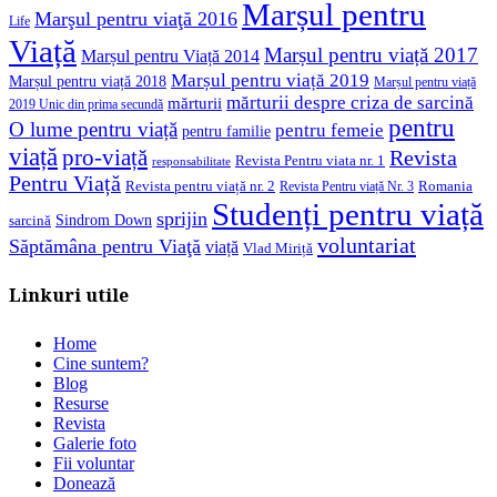
Marșul pentru
Marşul pentru viaţă 2016
Life
Viață
Marșul pentru viață 2017
Marșul pentru Viață 2014
Marșul pentru viață 2019
Marșul pentru viață 2018
Marșul pentru viață
mărturii despre criza de sarcină
mărturii
2019 Unic din prima secundă
pentru
O lume pentru viață
pentru femeie
pentru familie
viață
pro-viață
Revista
Revista Pentru viata nr. 1
responsabilitate
Pentru Viață
Revista pentru viață nr. 2
Romania
Revista Pentru viață Nr. 3
Studenți pentru viață
sprijin
Sindrom Down
sarcină
voluntariat
Săptămâna pentru Viaţă
viață
Vlad Miriță
Linkuri utile
Home
Cine suntem?
Blog
Resurse
Revista
Galerie foto
Fii voluntar
Donează