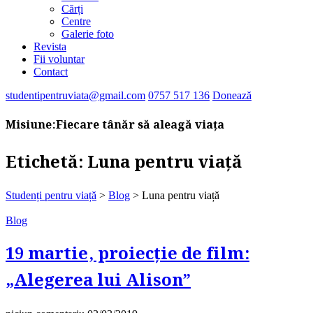
Cărți
Centre
Galerie foto
Revista
Fii voluntar
Contact
studentipentruviata@gmail.com
0757 517 136
Donează
Misiune:
Fiecare tânăr să aleagă viața
Etichetă:
Luna pentru viață
Studenți pentru viață
>
Blog
>
Luna pentru viață
Blog
19 martie, proiecție de film:
„Alegerea lui Alison”