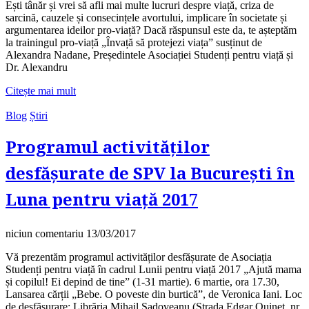
Ești tânăr și vrei să afli mai multe lucruri despre viață, criza de
sarcină, cauzele și consecințele avortului, implicare în societate și
argumentarea ideilor pro-viață? Dacă răspunsul este da, te așteptăm
la trainingul pro-viață „Învață să protejezi viața” susținut de
Alexandra Nadane, Președintele Asociației Studenți pentru viață și
Dr. Alexandru
Citește mai mult
Blog
Știri
Programul activităților
desfășurate de SPV la București în
Luna pentru viață 2017
niciun comentariu
13/03/2017
Vă prezentăm programul activităților desfășurate de Asociația
Studenți pentru viață în cadrul Lunii pentru viață 2017 „Ajută mama
și copilul! Ei depind de tine” (1-31 martie). 6 martie, ora 17.30,
Lansarea cărții „Bebe. O poveste din burtică”, de Veronica Iani. Loc
de desfășurare: Librăria Mihail Sadoveanu (Strada Edgar Quinet, nr.