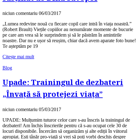
niciun comentariu
06/03/2017
„Lumea redevine nouă cu fiecare copil care intră în viața noastră.”
(Robert Brault) Viețile copiilor au nenumărate momente de bucurie
pe care am vrea să le surprindem și să le păstrăm în amintirile
noastre. Dar nu e ușor să reușim, chiar dacă avem aparate foto bune!
Te așteptăm pe 19
Citește mai mult
Blog
Upade: Trainingul de dezbateri
„Învață să protejezi viața”
niciun comentariu
05/03/2017
UPADE: Mulțumim tuturor celor care s-au înscris la trainingul de
dezbateri! Am închis înscrierile pentru că s-au ocupat cele 30 de
locuri disponibile. Încercăm să organizăm și alte ediții în viitorul
apropiat. Ești tânăr pro-viață și vrei să poți vorbi deschis despre