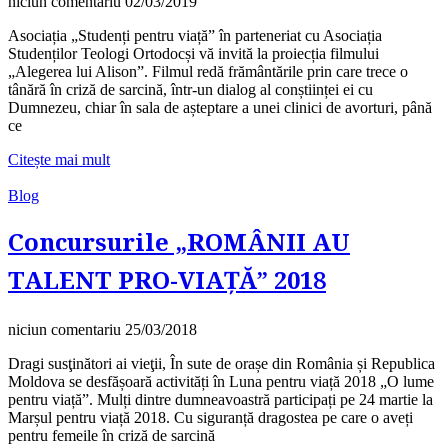
niciun comentariu
02/03/2019
Asociația „Studenți pentru viață” în parteneriat cu Asociația
Studenților Teologi Ortodocși vă invită la proiecția filmului
„Alegerea lui Alison”. Filmul redă frământările prin care trece o
tânără în criză de sarcină, într-un dialog al conștiinței ei cu
Dumnezeu, chiar în sala de așteptare a unei clinici de avorturi, până
ce
Citește mai mult
Blog
Concursurile „ROMÂNII AU
TALENT PRO-VIAȚĂ” 2018
niciun comentariu
25/03/2018
Dragi susţinători ai vieţii, În sute de orașe din România și Republica
Moldova se desfășoară activități în Luna pentru viață 2018 „O lume
pentru viață”. Mulți dintre dumneavoastră participați pe 24 martie la
Marșul pentru viață 2018. Cu siguranță dragostea pe care o aveți
pentru femeile în criză de sarcină